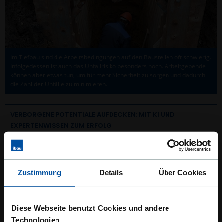
Im Tiefbau sind die Arbeitsbedingungen auf den Baustellen oft schwierig.
Infolgedessen ist auch das Unfallrisiko besonders hoch. Arbeitgebende
können aber etwas tun, um für mehr Sicherheit zu sorgen und dadurch
die Zahl der Unfälle zu minimieren.
VERBORGENE POTENTIALE AUFDECKEN: MIT KI UND
EXPERTENWISSEN ZUM ERFOLG
26.06.2019 10:32
| Jan Hell, Markus Kreimer
Veröffentlicht in:
Wissenswertes
Zustimmung
Details
Über Cookies
Diese Webseite benutzt Cookies und andere
Technologien