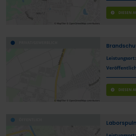
DIESEN 
PRIVAT/GEWERBLICH
Brandschu
Leistungsort:
Veröffentlich
DIESEN 
ÖFFENTLICH
Laborspul
Leistungsort: