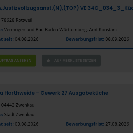
Emmendin
h,Justizvollzugsanst.(N),(TOP) VE 34G_034_3_K
Erding
78628 Rottweil
e:
Vermögen und Bau Baden-Württemberg, Amt Konstanz
Erfurt
t seit:
04.08.2026
Bewerbungsfrist:
08.09.2026
Erlangen
Eschborn
AUFTRAG ANSEHEN
AUF MERKLISTE SETZEN
Essen
Esslingen 
Ettlingen
ta Harthweide – Gewerk 27 Ausgabeküche
Euskirchen
04442 Zwenkau
Flensburg
e:
Stadt Zwenkau
t seit:
03.08.2026
Bewerbungsfrist:
27.08.2026
Frankfurt (