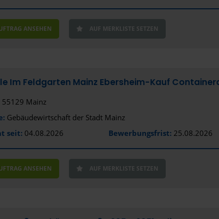
Bayreuth
Bensheim
AUFTRAG ANSEHEN
AUF MERKLISTE SETZEN
Bergisch G
Bernau bei
Biberach a
e Im Feldgarten Mainz Ebersheim-Kauf Containera
Bielefeld
55129 Mainz
e:
Gebäudewirtschaft der Stadt Mainz
Bocholt
t seit:
04.08.2026
Bewerbungsfrist:
25.08.2026
Bochum
Bonn
AUFTRAG ANSEHEN
AUF MERKLISTE SETZEN
Bottrop
Brackenhe
Braunschw