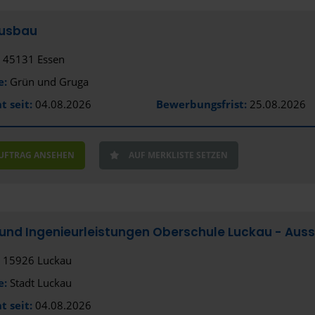
Aue
usbau
Augsburg
45131 Essen
Bad Aiblin
e:
Grün und Gruga
Bad Kreuz
t seit:
04.08.2026
Bewerbungsfrist:
25.08.2026
Bad Nauh
Bad Neust
AUFTRAG ANSEHEN
AUF MERKLISTE SETZEN
Bad Segeb
Bad Vilbel
und Ingenieurleistungen Oberschule Luckau - Aus
Baden-Bad
15926 Luckau
Bamberg
e:
Stadt Luckau
Bautzen
t seit:
04.08.2026