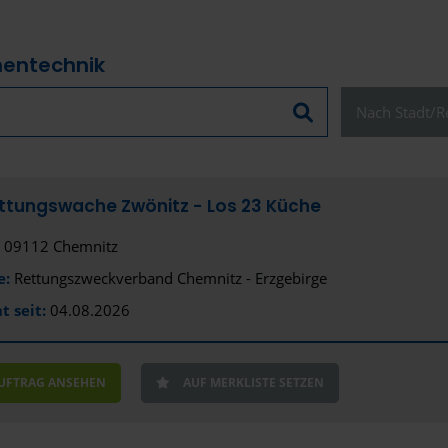
hentechnik
Nach Stadt/Re
Schließen
tungswache Zwönitz - Los 23 Küche
09112 Chemnitz
Alles anzeige
e:
Rettungszweckverband Chemnitz - Erzgebirge
Stadt
t seit:
04.08.2026
Aachen
Altenburg
AUFTRAG ANSEHEN
AUF MERKLISTE SETZEN
Amberg