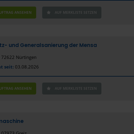
Frankfurt 
AUFTRAG ANSEHEN
AUF MERKLISTE SETZEN
Freiberg
Freiburg i
Fulda
tz- und Generalsanierung der Mensa
Fürstenfel
72622 Nürtingen
Fürth
t seit:
03.08.2026
Gelsenkirc
Gera
AUFTRAG ANSEHEN
AUF MERKLISTE SETZEN
Gießen
Gladbeck
maschine
Gotha
07973 Greiz