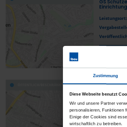
GS Schütze
Einrichtun
Leistungsort:
Vergabestell
Veröffentlich
DIESEN 
Zustimmung
ÖFFENTLICH/BESCHRÄNKT
Reinigungs
Diese Webseite benutzt Coo
Leistungsort:
Wir und unsere Partner verw
Vergabestell
personalisieren, Funktionen 
Einige der Cookies sind esse
Veröffentlich
wirtschaftlich zu betreiben.