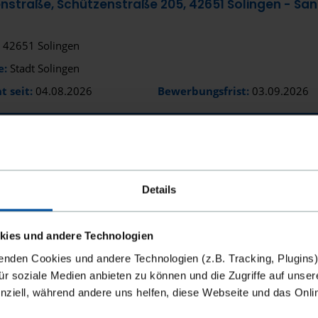
nstraße, Schützenstraße 205, 42651 Solingen - Sa
g
Bremen
42651 Solingen
Bremerha
e:
Stadt Solingen
Burg bei 
t seit:
04.08.2026
Bewerbungsfrist:
03.09.2026
Celle
Chemnitz
AUFTRAG ANSEHEN
AUF MERKLISTE SETZEN
Coburg
Details
Coesfeld
leistungen und Küchenhilfsleistungen in der Groß
Cottbus
kies und andere Technologien
90419 Nürnberg
Cuxhaven
enden Cookies und andere Technologien (z.B. Tracking, Plugins)
e:
Klinikum Nürnberg
für soziale Medien anbieten zu können und die Zugriffe auf unser
Dachau
nziell, während andere uns helfen, diese Webseite und das Onl
t seit:
04.08.2026
Darmstadt