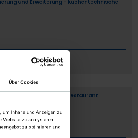
nierung und Erweiterung - küchentechnische
ven
Magdeburg
Über Cookies
küche und im Mitarbeiter-Restaurant
, um Inhalte und Anzeigen zu
e Website zu analysieren.
ineangebot zu optimieren und