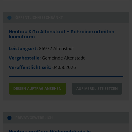
Schließen
ÖFFENTLICH/BESCHRÄNKT
Alles anzeigen
Alles anzeigen
Öffentlich
Stadt
Neubau KiTa Altenstadt - Schreinerarbeiten
Innentüren
Privat/Gewerblich
Aachen
Leistungsort:
86972 Altenstadt
Altenburg
Vergabestelle:
Gemeinde Altenstadt
Amberg
Veröffentlicht seit:
04.08.2026
Aue
DIESEN AUFTRAG ANSEHEN
AUF MERKLISTE SETZEN
Augsburg
Bad Aibling
Bad Kreuznach
PRIVAT/GEWERBLICH
Bad Nauheim
Neubau größere Wohngebäude in