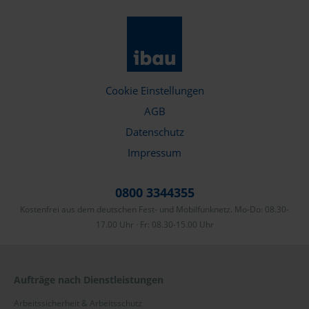
Emsland
Erzgebirge
Fränkische Schweiz
Cookie Einstellungen
Harz
AGB
Hochsauerlandkreis
Datenschutz
Impressum
Märkischer Kreis
Mecklenburg
0800 3344355
Kostenfrei aus dem deutschen Fest- und Mobilfunknetz. Mo-Do: 08.30-
Ortenaukreis
17.00 Uhr · Fr: 08.30-15.00 Uhr
Ostwestfalen-Lippe
Rhein-Main
Aufträge nach Dienstleistungen
Rhein-Neckar
Arbeitssicherheit & Arbeitsschutz