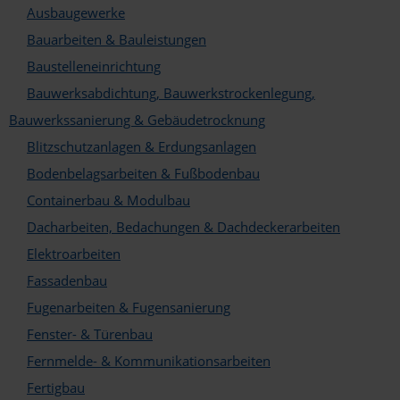
Ausbaugewerke
Lörrach
Bauarbeiten & Bauleistungen
Lübeck
Baustelleneinrichtung
Bauwerksabdichtung, Bauwerkstrockenlegung,
Ludwigsburg
Bauwerkssanierung & Gebäudetrocknung
Ludwigsfelde
Blitzschutzanlagen & Erdungsanlagen
Ludwigshafen am Rhein
Bodenbelagsarbeiten & Fußbodenbau
Containerbau & Modulbau
Lüneburg
Dacharbeiten, Bedachungen & Dachdeckerarbeiten
Lünen
Elektroarbeiten
Magdeburg
Fassadenbau
Fugenarbeiten & Fugensanierung
Mainz
Fenster- & Türenbau
Mannheim
Fernmelde- & Kommunikationsarbeiten
Marburg
Fertigbau