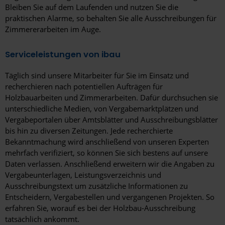
Bleiben Sie auf dem Laufenden und nutzen Sie die
Stolberg
praktischen Alarme, so behalten Sie alle Ausschreibungen für
Stralsund
Zimmererarbeiten im Auge.
Straubing
Serviceleistungen von ibau
Stuttgart
Täglich sind unsere Mitarbeiter für Sie im Einsatz und
recherchieren nach potentiellen Aufträgen für
Templin
Holzbauarbeiten und Zimmerarbeiten. Dafür durchsuchen sie
unterschiedliche Medien, von Vergabemarktplätzen und
Traunstein
Vergabeportalen über Amtsblätter und Ausschreibungsblätter
Trier
bis hin zu diversen Zeitungen. Jede recherchierte
Bekanntmachung wird anschließend von unseren Experten
Tübingen
mehrfach verifiziert, so können Sie sich bestens auf unsere
Daten verlassen. Anschließend erweitern wir die Angaben zu
Ulm
Vergabeunterlagen, Leistungsverzeichnis und
Ausschreibungstext um zusätzliche Informationen zu
Velbert
Entscheidern, Vergabestellen und vergangenen Projekten. So
erfahren Sie, worauf es bei der Holzbau-Ausschreibung
Villingen-Schwenningen
tatsächlich ankommt.