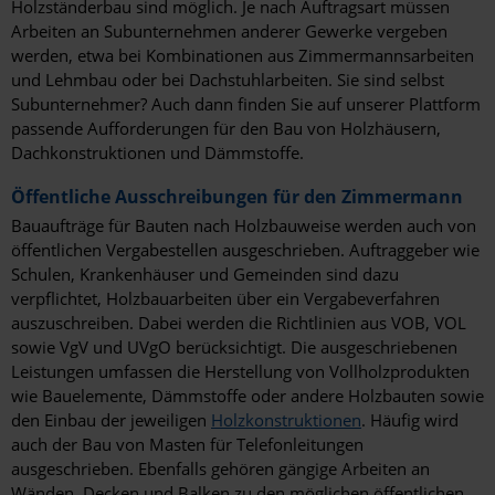
Holzständerbau sind möglich. Je nach Auftragsart müssen
Arbeiten an Subunternehmen anderer Gewerke vergeben
Potsdam
werden, etwa bei Kombinationen aus Zimmermannsarbeiten
und Lehmbau oder bei Dachstuhlarbeiten. Sie sind selbst
Pulheim
Subunternehmer? Auch dann finden Sie auf unserer Plattform
Ratingen
passende Aufforderungen für den Bau von Holzhäusern,
Dachkonstruktionen und Dämmstoffe.
Recklinghausen
Öffentliche Ausschreibungen für den Zimmermann
Regensburg
Bauaufträge für Bauten nach Holzbauweise werden auch von
öffentlichen Vergabestellen ausgeschrieben. Auftraggeber wie
Remscheid
Schulen, Krankenhäuser und Gemeinden sind dazu
verpflichtet, Holzbauarbeiten über ein Vergabeverfahren
Reutlingen
auszuschreiben. Dabei werden die Richtlinien aus VOB, VOL
Rheine
sowie VgV und UVgO berücksichtigt. Die ausgeschriebenen
Leistungen umfassen die Herstellung von Vollholzprodukten
Rosenheim
wie Bauelemente, Dämmstoffe oder andere Holzbauten sowie
den Einbau der jeweiligen
Holzkonstruktionen
. Häufig wird
Rostock
auch der Bau von Masten für Telefonleitungen
ausgeschrieben. Ebenfalls gehören gängige Arbeiten an
Rotenburg (Wümme)
Wänden, Decken und Balken zu den möglichen öffentlichen