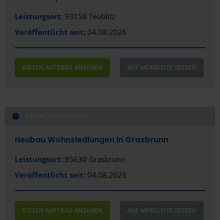
Chemnitz
Leistungsort:
93158 Teublitz
Coburg
Veröffentlicht seit:
04.08.2026
Coesfeld
Cottbus
DIESEN AUFTRAG ANSEHEN
AUF MERKLISTE SETZEN
Cuxhaven
Dachau
PRIVAT/GEWERBLICH
Darmstadt
Delmenhorst
Neubau Wohnsiedlungen in Grasbrunn
Dessau-Roßlau
Leistungsort:
85630 Grasbrunn
Veröffentlicht seit:
04.08.2026
Dietzenbach
Dortmund
DIESEN AUFTRAG ANSEHEN
AUF MERKLISTE SETZEN
Dresden