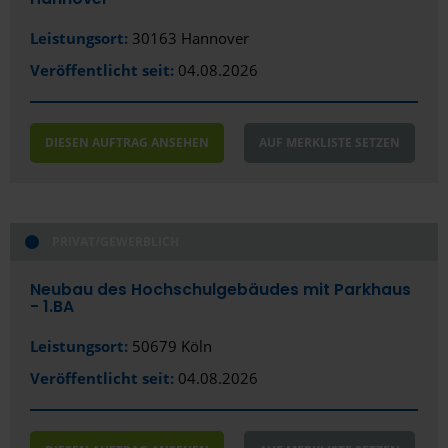
Hamburg
Leistungsort:
30163 Hannover
Hameln
Veröffentlicht seit:
04.08.2026
Hamm
Hanau
DIESEN AUFTRAG ANSEHEN
AUF MERKLISTE SETZEN
Hannover
Heidelberg
PRIVAT/GEWERBLICH
Heilbronn
Heiligenhaus
Neubau des Hochschulgebäudes mit Parkhaus
- 1.BA
Hennigsdorf
Leistungsort:
50679 Köln
Herford
Veröffentlicht seit:
04.08.2026
Herne