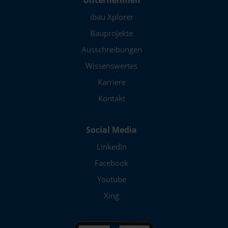
Wuppertal
ibau Xplorer
Würzburg
Bauprojekte
Zeitz
Ausschreibungen
Zossen
Wissenswertes
Zwickau
Karriere
Kontakt
Bundesland
Baden-Württemberg
Social Media
Bayern
LinkedIn
Facebook
Berlin
Youtube
Brandenburg
Xing
Hessen
Mecklenburg-Vorpommern