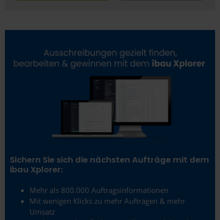
Duisburg
Düren
Düsseldorf
Eggenstein-Leopoldshafen
Eisenberg
Eisenhüttenstadt
Emmendingen
Erding
Sichern Sie sich die nächsten Aufträge mit dem
ibau Xplorer:
Erfurt
Mehr als 800.000 Auftragsinformationen
Erlangen
Mit wenigen Klicks zu mehr Aufträgen & mehr
Umsatz
Eschborn