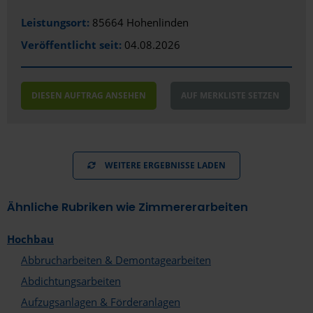
Leistungsort:
85664 Hohenlinden
Koblenz
Veröffentlicht seit:
04.08.2026
Köln
Königs Wusterhausen
DIESEN AUFTRAG ANSEHEN
AUF MERKLISTE SETZEN
Konstanz
Krefeld
Laatzen
WEITERE ERGEBNISSE LADEN
Landau
Ähnliche Rubriken wie Zimmererarbeiten
Landshut
Hochbau
Leipzig
Abbrucharbeiten & Demontagearbeiten
Lemgo
Abdichtungsarbeiten
Aufzugsanlagen & Förderanlagen
Leverkusen