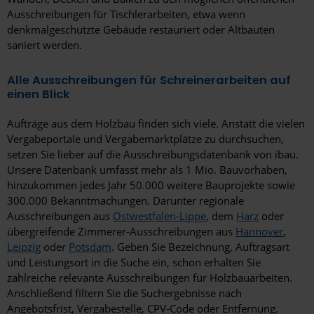
Ausschreibungen für Tischlerarbeiten, etwa wenn
Rüsselsheim am Main
denkmalgeschützte Gebäude restauriert oder Altbauten
saniert werden.
Saarbrücken
Saarlouis
Alle Ausschreibungen für Schreinerarbeiten auf
einen Blick
Salzgitter
Aufträge aus dem Holzbau finden sich viele. Anstatt die vielen
Schweinfurt
Vergabeportale und Vergabemarktplätze zu durchsuchen,
setzen Sie lieber auf die Ausschreibungsdatenbank von ibau.
Schwerin
Unsere Datenbank umfasst mehr als 1 Mio. Bauvorhaben,
hinzukommen jedes Jahr 50.000 weitere Bauprojekte sowie
Selm
300.000 Bekanntmachungen. Darunter regionale
Senftenberg
Ausschreibungen aus
Ostwestfalen-Lippe
, dem
Harz
oder
übergreifende Zimmerer-Ausschreibungen aus
Hannover
,
Siegen
Leipzig
oder
Potsdam
. Geben Sie Bezeichnung, Auftragsart
und Leistungsort in die Suche ein, schon erhalten Sie
Solingen
zahlreiche relevante Ausschreibungen für Holzbauarbeiten.
Anschließend filtern Sie die Suchergebnisse nach
Stendal
Angebotsfrist, Vergabestelle, CPV-Code oder Entfernung.