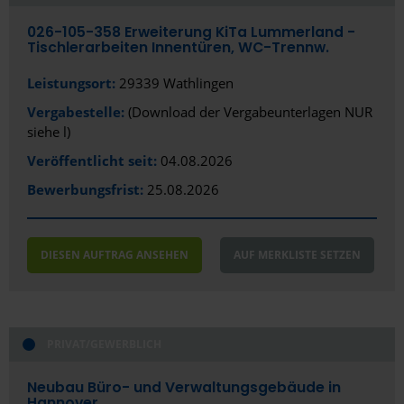
Fürth
026-105-358 Erweiterung KiTa Lummerland -
Tischlerarbeiten Innentüren, WC-Trennw.
Gelsenkirchen
Leistungsort:
29339 Wathlingen
Gera
Vergabestelle:
(Download der Vergabeunterlagen NUR
Gießen
siehe l)
Gladbeck
Veröffentlicht seit:
04.08.2026
Bewerbungsfrist:
25.08.2026
Gotha
Göttingen
DIESEN AUFTRAG ANSEHEN
AUF MERKLISTE SETZEN
Greifswald
Gütersloh
Hagen
PRIVAT/GEWERBLICH
Halle (Saale)
Neubau Büro- und Verwaltungsgebäude in
Hannover