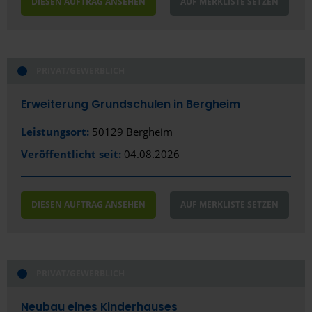
Hildesheim
DIESEN AUFTRAG ANSEHEN
AUF MERKLISTE SETZEN
Ibbenbüren
Ingolstadt
PRIVAT/GEWERBLICH
Iserlohn
Erweiterung Grundschulen in Bergheim
Itzehoe
Leistungsort:
50129 Bergheim
Jena
Veröffentlicht seit:
04.08.2026
Kaiserslautern
Karlsruhe
DIESEN AUFTRAG ANSEHEN
AUF MERKLISTE SETZEN
Kassel
Kaufbeuren
PRIVAT/GEWERBLICH
Kempten
Neubau eines Kinderhauses
Kiel