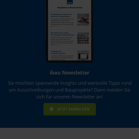
Niedersachsen
Nordrhein-Westfalen
Rheinland-Pfalz
Saarland
Sachsen
ibau Newsletter
Sachsen-Anhalt
Sie möchten spannende Insights und wertvolle Tipps rund
Schleswig-Holstein
um Ausschreibungen und Bauprojekte? Dann melden Sie
sich für unseren Newsletter an!
Thüringen
JETZT ANMELDEN
Region
Altenkirchen
Ammerland