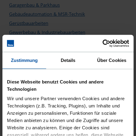
Garagenbau & Parkhaus
Marl
Gebäudeautomation & MSR-Technik
Mayen
Gerüstbauarbeiten
Merzig
Gewerbebau & Industriebauarbeiten
Glaserarbeiten, Verglasung, Rollladen & Sonnenschutz
Minden
Hausbau & Wohnungsbau
Möchengladbach
Holzbauarbeiten
Zustimmung
Details
Über Cookies
Moers
Isolierungen & Dämmungen
Kernbohrungen
Mönchengladbach
Diese Webseite benutzt Cookies und andere
Klempnerarbeiten
Technologien
Mülheim an der Ruhr
Korrosionsschutzarbeiten
Wir und unsere Partner verwenden Cookies und andere
München
Maler- & Lackierarbeiten
Technologien (z.B. Tracking, Plugins), um Inhalte und
Anzeigen zu personalisieren, Funktionen für soziale
Messebau & Messestände
Münster
Medien anbieten zu können und die Zugriffe auf unsere
Montagearbeiten
Nauen
Website zu analysieren. Einige der Cookies sind
Putz- & Stuckarbeiten
essenziell, während andere uns helfen, diese Webseite