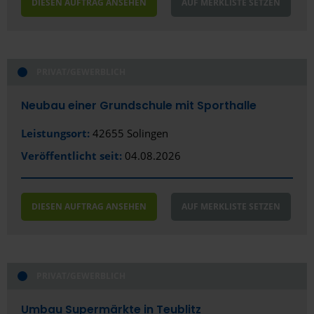
DIESEN AUFTRAG ANSEHEN
AUF MERKLISTE SETZEN
Bielefeld
Bocholt
Bochum
PRIVAT/GEWERBLICH
Bonn
Neubau einer Grundschule mit Sporthalle
Bottrop
Leistungsort:
42655 Solingen
Brackenheim
Veröffentlicht seit:
04.08.2026
Braunschweig
Bremen
DIESEN AUFTRAG ANSEHEN
AUF MERKLISTE SETZEN
Bremerhaven
Burg bei Magdeburg
PRIVAT/GEWERBLICH
Celle
Umbau Supermärkte in Teublitz