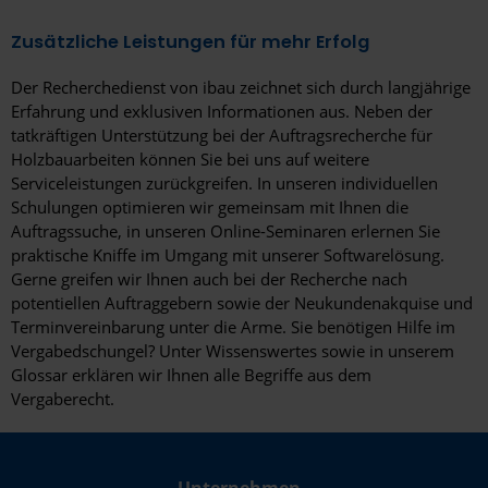
Vilsbiburg
Zusätzliche Leistungen für mehr Erfolg
Völklingen
Der Recherchedienst von ibau zeichnet sich durch langjährige
Weißenfels
Erfahrung und exklusiven Informationen aus. Neben der
tatkräftigen Unterstützung bei der Auftragsrecherche für
Wesel
Holzbauarbeiten können Sie bei uns auf weitere
Serviceleistungen zurückgreifen. In unseren individuellen
Wiesbaden
Schulungen optimieren wir gemeinsam mit Ihnen die
Wilhelmshaven
Auftragssuche, in unseren Online-Seminaren erlernen Sie
praktische Kniffe im Umgang mit unserer Softwarelösung.
Winnenden
Gerne greifen wir Ihnen auch bei der Recherche nach
potentiellen Auftraggebern sowie der Neukundenakquise und
Witten
Terminvereinbarung unter die Arme. Sie benötigen Hilfe im
Vergabedschungel? Unter Wissenswertes sowie in unserem
Wittlich
Glossar erklären wir Ihnen alle Begriffe aus dem
Vergaberecht.
Wolfsburg
Worms
Unternehmen