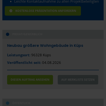
Leichte Kontaktaufnahme zu allen Projektbeteiligten
Essen
KOSTENLOSE PRÄSENTATION ANFORDERN
Esslingen am Neckar
Ettlingen
Euskirchen
PRIVAT/GEWERBLICH
Flensburg
Neubau größere Wohngebäude in Küps
Frankfurt (Oder)
Leistungsort:
96328 Küps
Veröffentlicht seit:
04.08.2026
Frankfurt am Main
Freiberg
DIESEN AUFTRAG ANSEHEN
AUF MERKLISTE SETZEN
Freiburg im Breisgau
Fulda
Fürstenfeldbruck
ÖFFENTLICH