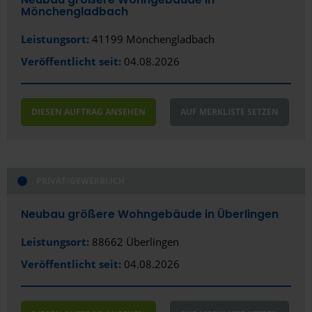
Mönchengladbach
Bad Neustadt
Leistungsort:
Bad Segeberg
41199 Mönchengladbach
Veröffentlicht seit:
04.08.2026
Bad Vilbel
Baden-Baden
DIESEN AUFTRAG ANSEHEN
AUF MERKLISTE SETZEN
Bamberg
Bautzen
Bayreuth
PRIVAT/GEWERBLICH
Bensheim
Neubau größere Wohngebäude in Überlingen
Bergisch Gladbach
Leistungsort:
88662 Überlingen
Bernau bei Berlin
Veröffentlicht seit:
04.08.2026
Biberach an der Riß