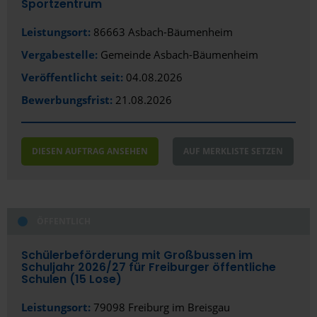
Sportzentrum
Dietzenbach
Leistungsort:
86663 Asbach-Bäumenheim
Dortmund
Vergabestelle:
Gemeinde Asbach-Bäumenheim
Dresden
Veröffentlicht seit:
04.08.2026
Bewerbungsfrist:
21.08.2026
Duisburg
Düren
DIESEN AUFTRAG ANSEHEN
AUF MERKLISTE SETZEN
Düsseldorf
Eggenstein-Leopoldshafen
Eisenberg
ÖFFENTLICH
Eisenhüttenstadt
Schülerbeförderung mit Großbussen im
Schuljahr 2026/­27 für Freiburger öffentliche
Emmendingen
Schulen (15 Lose)
Erding
Leistungsort:
79098 Freiburg im Breisgau