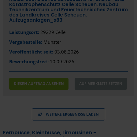
Mainz
Katastrophenschutz Celle Scheuen, Neubau
Technikzentrum und Feuertechnisches Zentrum
Mannheim
des Landkreises Celle Scheuen,
Aufzugsanlagen_x83
Marburg
Leistungsort:
29229 Celle
Marl
Vergabestelle:
Munster
Mayen
Veröffentlicht seit:
03.08.2026
Bewerbungsfrist:
10.09.2026
Merzig
Minden
DIESEN AUFTRAG ANSEHEN
AUF MERKLISTE SETZEN
Möchengladbach
Moers
Mönchengladbach
WEITERE ERGEBNISSE LADEN
Mülheim an der Ruhr
Fernbusse, Kleinbusse, Limousinen –
München