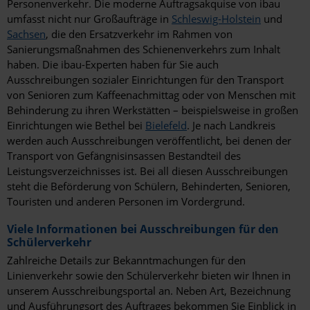
Personenverkehr. Die moderne Auftragsakquise von ibau
Brandenburg
umfasst nicht nur Großaufträge in
Schleswig-Holstein
und
Sachsen
, die den Ersatzverkehr im Rahmen von
Hessen
Sanierungsmaßnahmen des Schienenverkehrs zum Inhalt
haben. Die ibau-Experten haben für Sie auch
Mecklenburg-Vorpommern
Ausschreibungen sozialer Einrichtungen für den Transport
von Senioren zum Kaffeenachmittag oder von Menschen mit
Niedersachsen
Behinderung zu ihren Werkstätten – beispielsweise in großen
Einrichtungen wie Bethel bei
Bielefeld
. Je nach Landkreis
Nordrhein-Westfalen
werden auch Ausschreibungen veröffentlicht, bei denen der
Rheinland-Pfalz
Transport von Gefängnisinsassen Bestandteil des
Leistungsverzeichnisses ist. Bei all diesen Ausschreibungen
Saarland
steht die Beförderung von Schülern, Behinderten, Senioren,
Touristen und anderen Personen im Vordergrund.
Sachsen
Viele Informationen bei Ausschreibungen für den
Sachsen-Anhalt
Schülerverkehr
Zahlreiche Details zur Bekanntmachungen für den
Schleswig-Holstein
Linienverkehr sowie den Schülerverkehr bieten wir Ihnen in
unserem Ausschreibungsportal an. Neben Art, Bezeichnung
Thüringen
und Ausführungsort des Auftrages bekommen Sie Einblick in