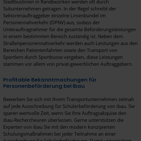
Stadtbuslinien in Randbezirken werden oft durch
Ostwestfalen-Lippe
Subunternehmen getragen. In der Regel schreibt der
Sektorenauftraggeber einzelne Linienbündel im
Rhein-Main
Personennahverkehr (ÖPNV) aus, sodass der
Rhein-Neckar
Unterauftragnehmer für die gesamte Beförderungsleistungen
in einem bestimmten Bereich zuständig ist. Neben dem
Salzlandkreis
Straßenpersonennahverkehr werden auch Leistungen aus den
Bereichen Patientenfahrten sowie den Transport von
Unterfranken
Sportlern durch Sportbusse vergeben, diese Leistungen
stammen vor allem von privat-gewerblichen Auftraggebern.
Wetteraukreis
Profitable Bekanntmachungen für
Personenbeförderung bei ibau
Bewerben Sie sich mit Ihrem Transportunternehmen zeitnah
auf jede Ausschreibung für Schülerbeförderung von ibau. Sie
sparen wertvolle Zeit, wenn Sie Ihre Auftragsakquise den
ibau-Rechercheuren überlassen. Gerne unterstützen die
Experten von ibau Sie mit den modern konzipierten
Schulungsmaßnahmen bei jeder Teilnahme an einer
Ausschreibung für Schülerbeförderung. Damit unterstützen