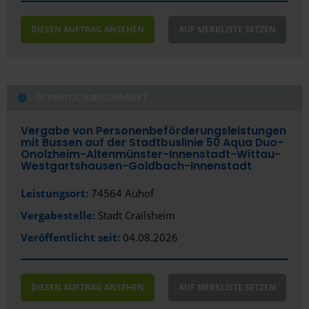
Herford
DIESEN AUFTRAG ANSEHEN
AUF MERKLISTE SETZEN
Herne
Hildesheim
ÖFFENTLICH/BESCHRÄNKT
Ibbenbüren
Vergabe von Personenbeförderungsleistungen
Ingolstadt
mit Bussen auf der Stadtbuslinie 50 Aqua Duo-
Onolzheim-Altenmünster-Innenstadt-Wittau-
Iserlohn
Westgartshausen-Goldbach-Innenstadt
Itzehoe
Leistungsort:
74564 Auhof
Jena
Vergabestelle:
Stadt Crailsheim
Veröffentlicht seit:
04.08.2026
Kaiserslautern
Karlsruhe
DIESEN AUFTRAG ANSEHEN
AUF MERKLISTE SETZEN
Kassel