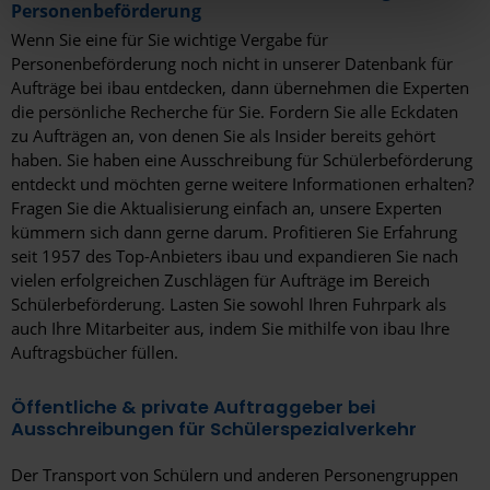
Personenbeförderung
Rosenheim
hier Ihre individuelle Auswahl bestätigen. Ihre Einwilligung
Wenn Sie eine für Sie wichtige Vergabe für
ist freiwillig und kann jederzeit später geändert oder
Rostock
Personenbeförderung noch nicht in unserer Datenbank für
widerrufen werden, indem Sie auf die Schaltfläche
Aufträge bei ibau entdecken, dann übernehmen die Experten
Rotenburg (Wümme)
Einstellungen am unteren Ende der Webseite klicken.
die persönliche Recherche für Sie. Fordern Sie alle Eckdaten
zu Aufträgen an, von denen Sie als Insider bereits gehört
Weitere Informationen erhalten Sie in unserer
Rüsselsheim am Main
haben. Sie haben eine Ausschreibung für Schülerbeförderung
Datenschutzerklärung
und im
Impressum
.
entdeckt und möchten gerne weitere Informationen erhalten?
Saarbrücken
Fragen Sie die Aktualisierung einfach an, unsere Experten
kümmern sich dann gerne darum. Profitieren Sie Erfahrung
Saarlouis
seit 1957 des Top-Anbieters ibau und expandieren Sie nach
Salzgitter
vielen erfolgreichen Zuschlägen für Aufträge im Bereich
Schülerbeförderung. Lasten Sie sowohl Ihren Fuhrpark als
Schweinfurt
auch Ihre Mitarbeiter aus, indem Sie mithilfe von ibau Ihre
Auftragsbücher füllen.
Schwerin
Öffentliche & private Auftraggeber bei
Selm
Ausschreibungen für Schülerspezialverkehr
Senftenberg
Der Transport von Schülern und anderen Personengruppen