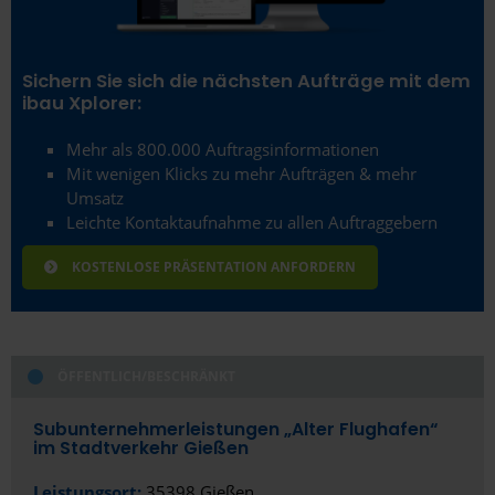
Freiburg im Breisgau
Fulda
Sichern Sie sich die nächsten Aufträge mit dem
Fürstenfeldbruck
ibau Xplorer:
Fürth
Mehr als 800.000 Auftragsinformationen
Mit wenigen Klicks zu mehr Aufträgen & mehr
Gelsenkirchen
Umsatz
Leichte Kontaktaufnahme zu allen Auftraggebern
Gera
KOSTENLOSE PRÄSENTATION ANFORDERN
Gießen
Gladbeck
Gotha
ÖFFENTLICH/BESCHRÄNKT
Göttingen
Subunternehmerleistungen „Alter Flughafen“
im Stadtverkehr Gießen
Greifswald
Leistungsort:
35398 Gießen
Gütersloh