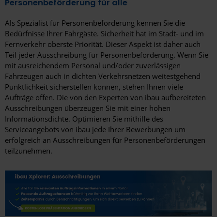
Personenbeförderung für alle
Münster
Als Spezialist für Personenbeförderung kennen Sie die
Bedürfnisse Ihrer Fahrgäste. Sicherheit hat im Stadt- und im
Nauen
Fernverkehr oberste Priorität. Dieser Aspekt ist daher auch
Teil jeder Ausschreibung für Personenbeförderung. Wenn Sie
Neubrandenburg
mit ausreichendem Personal und/oder zuverlässigen
Fahrzeugen auch in dichten Verkehrsnetzen weitestgehend
Neuburg an der Donau
Pünktlichkeit sicherstellen können, stehen Ihnen viele
Neumarkt
Aufträge offen. Die von den Experten von ibau aufbereiteten
Ausschreibungen überzeugen Sie mit einer hohen
Neumünster
Informationsdichte. Optimieren Sie mithilfe des
Serviceangebots von ibau jede Ihrer Bewerbungen um
Neunkirchen
erfolgreich an Ausschreibungen für Personenbeförderungen
teilzunehmen.
Neunkirchen (Saar)
Neuss
Norderstedt
Nordhausen