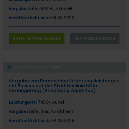
Vergabestelle:
MIT.BUS GmbH
Hagen
Veröffentlicht seit:
04.08.2026
Halle (Saale)
Hamburg
DIESEN AUFTRAG ANSEHEN
AUF MERKLISTE SETZEN
Hameln
Hamm
ÖFFENTLICH/BESCHRÄNKT
Hanau
Hannover
Vergabe von Personenbeförderungsleistungen
mit Bussen auf der Stadtbuslinie 53 in
Verlängerung (Anbindung Aqua Duo)
Heidelberg
Leistungsort:
74564 Auhof
Heilbronn
Vergabestelle:
Stadt Crailsheim
Heiligenhaus
Veröffentlicht seit:
04.08.2026
Hennigsdorf