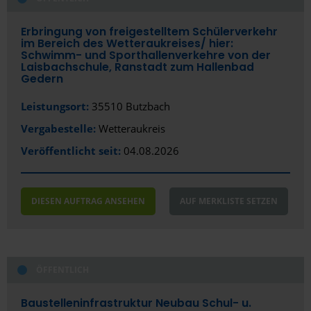
Burg bei Magdeburg
Erbringung von freigestelltem Schülerverkehr
im Bereich des Wetteraukreises/­ hier:
Celle
Schwimm- und Sporthallenverkehre von der
Laisbachschule, Ranstadt zum Hallenbad
Chemnitz
Gedern
Coburg
Leistungsort:
35510 Butzbach
Vergabestelle:
Wetteraukreis
Coesfeld
Veröffentlicht seit:
04.08.2026
Cottbus
Cuxhaven
DIESEN AUFTRAG ANSEHEN
AUF MERKLISTE SETZEN
Dachau
Darmstadt
Delmenhorst
ÖFFENTLICH
Dessau-Roßlau
Baustelleninfrastruktur Neubau Schul- u.