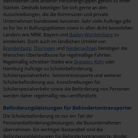
Behinderten und anderen Personengruppen gehört zu Ihren
Stärken. Deshalb beteiligen Sie sich gerne an den
Velbert
Ausschreibungen, die die Kommunen und private
Unternehmen bundesweit lancieren. Sehr viele Aufträge gibt
Villingen-Schwenningen
es für Sie in Ballungsgebieten sowie in allen dicht besiedelten
Ländern wie NRW, Bayern und
Baden-Württemberg
zu
Vilsbiburg
entdecken. Doch auch im ländlichen Umfeld von
Brandenburg
,
Thüringen
und
Niedersachsen
benötigen die
Völklingen
Menschen Überlandbusse für regelmäßige Fahrten.
Weißenfels
Regelmäßig schreiben Städte wie
Dresden
,
Köln
oder
Hamburg Aufträge zu Schülerbeförderung,
Wesel
Schülerspezialverkehr, Seniorentransporte und weiterer
Schülerbeförderung aus. Ausschreibungen für
Wiesbaden
Schülerspezialverkehr sowie die Beförderung von Personen
werden daher regelmäßig neu veröffentlicht.
Wilhelmshaven
Beförderungsleistungen für Behindertentransporter
Winnenden
Die Schülerbeförderung ist nur ein Teil der
Personenbeförderungsleistungen, die Busunternehmen
Witten
übernehmen. Ein wichtiger Bestandteil sind die
Wittlich
Beförderungsleistungen für Behindertentransporte. Kinder,