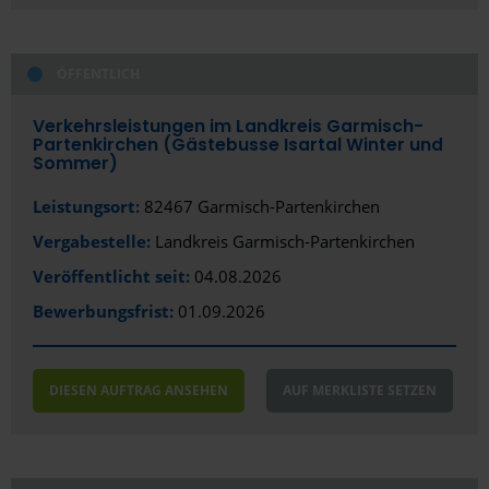
Kaufbeuren
Kempten
ÖFFENTLICH
Kiel
Verkehrsleistungen im Landkreis Garmisch-
Partenkirchen (Gästebusse Isartal Winter und
Koblenz
Sommer)
Köln
Leistungsort:
82467 Garmisch-Partenkirchen
Vergabestelle:
Landkreis Garmisch-Partenkirchen
Königs Wusterhausen
Veröffentlicht seit:
04.08.2026
Konstanz
Bewerbungsfrist:
01.09.2026
Krefeld
Laatzen
DIESEN AUFTRAG ANSEHEN
AUF MERKLISTE SETZEN
Landau
Landshut