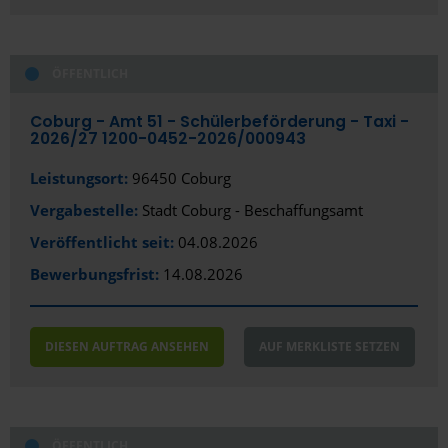
Bernau bei Berlin
ÖFFENTLICH
Biberach an der Riß
Bielefeld
Coburg - Amt 51 - Schülerbeförderung - Taxi -
2026/­27 1200-0452-2026/­000943
Bocholt
Leistungsort:
96450 Coburg
Bochum
Vergabestelle:
Stadt Coburg - Beschaffungsamt
Bonn
Veröffentlicht seit:
04.08.2026
Bewerbungsfrist:
14.08.2026
Bottrop
Brackenheim
DIESEN AUFTRAG ANSEHEN
AUF MERKLISTE SETZEN
Braunschweig
Bremen
Bremerhaven
ÖFFENTLICH