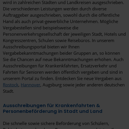
Siegen
wird in zahlreichen Städten und Landkreisen ausgeschrieben.
Die verschiedenen Leistungen werden durch diverse
Solingen
Auftraggeber ausgeschrieben, sowohl durch die öffentliche
Hand als auch privat-gewerbliche Unternehmen. Mögliche
Stendal
Vergabestellen sind beispielsweise die
Personenverkehrsgesellschaft der jeweiligen Stadt, Hotels und
Stolberg
Kongresszentren, Schulen sowie Reisebüros. In unserem
Ausschreibungsportal bieten wir Ihnen
Stralsund
Vergabebekanntmachungen beider Gruppen an, so können
Sie die Chancen auf neue Bekanntmachungen erhöhen. Auch
Straubing
Ausschreibungen für Krankenkfahrten, Ersatzverkehr und
Stuttgart
Fahrten für Senioren werden öffentlich vergeben und sind in
unserem Portal zu finden. Entdecken Sie neue Vergaben aus
Templin
Rostock
,
Hannover
, Augsburg sowie jeder anderen deutschen
Stadt.
Traunstein
Ausschreibungen für Krankenfahrten &
Trier
Personenbeförderung in Stadt und Land
Tübingen
Die schnelle sowie sichere Beförderung von Schülern,
Ulm