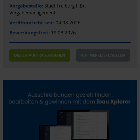
Erfurt
Vergabestelle:
Stadt Freiburg i. Br. -
Vergabemanagement
Erlangen
Veröffentlicht seit:
04.08.2026
Eschborn
Bewerbungsfrist:
19.08.2026
Essen
Esslingen am Neckar
DIESEN AUFTRAG ANSEHEN
AUF MERKLISTE SETZEN
Ettlingen
Euskirchen
Flensburg
Frankfurt (Oder)
Frankfurt am Main
Freiberg