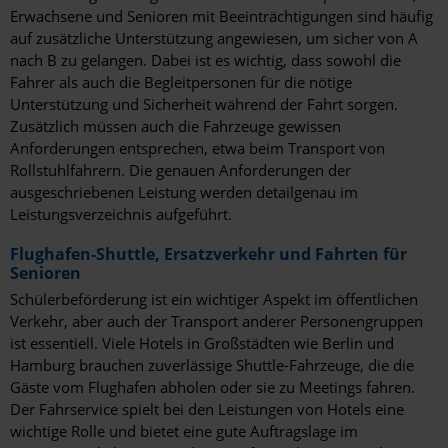
Erwachsene und Senioren mit Beeinträchtigungen sind häufig
Wolfsburg
auf zusätzliche Unterstützung angewiesen, um sicher von A
nach B zu gelangen. Dabei ist es wichtig, dass sowohl die
Worms
Fahrer als auch die Begleitpersonen für die nötige
Unterstützung und Sicherheit während der Fahrt sorgen.
Wuppertal
Zusätzlich müssen auch die Fahrzeuge gewissen
Anforderungen entsprechen, etwa beim Transport von
Würzburg
Rollstuhlfahrern. Die genauen Anforderungen der
Zeitz
ausgeschriebenen Leistung werden detailgenau im
Leistungsverzeichnis aufgeführt.
Zossen
Flughafen-Shuttle, Ersatzverkehr und Fahrten für
Zwickau
Senioren
Schülerbeförderung ist ein wichtiger Aspekt im öffentlichen
Bundesland
Verkehr, aber auch der Transport anderer Personengruppen
ist essentiell. Viele Hotels in Großstädten wie Berlin und
Baden-Württemberg
Hamburg brauchen zuverlässige Shuttle-Fahrzeuge, die die
Gäste vom Flughafen abholen oder sie zu Meetings fahren.
Bayern
Der Fahrservice spielt bei den Leistungen von Hotels eine
wichtige Rolle und bietet eine gute Auftragslage im
Berlin