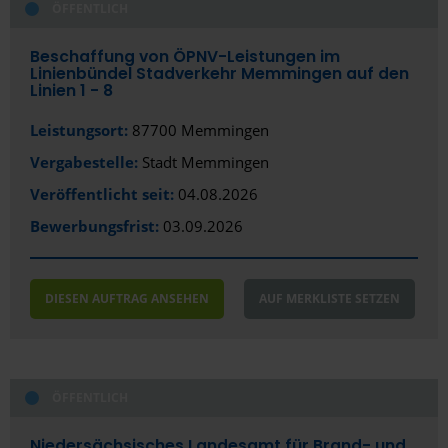
ÖFFENTLICH
Leipzig
Lemgo
Beschaffung von ÖPNV-Leistungen im
Linienbündel Stadverkehr Memmingen auf den
Linien 1 - 8
Leverkusen
Leistungsort:
87700 Memmingen
Lörrach
Vergabestelle:
Stadt Memmingen
Lübeck
Veröffentlicht seit:
04.08.2026
Ludwigsburg
Bewerbungsfrist:
03.09.2026
Ludwigsfelde
Ludwigshafen am Rhein
DIESEN AUFTRAG ANSEHEN
AUF MERKLISTE SETZEN
Lüneburg
Lünen
ÖFFENTLICH
Magdeburg
Niedersächsisches Landesamt für Brand- und