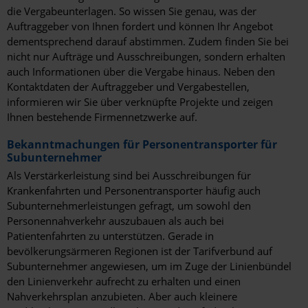
die Vergabeunterlagen. So wissen Sie genau, was der
Region
Auftraggeber von Ihnen fordert und können Ihr Angebot
Altenkirchen
dementsprechend darauf abstimmen. Zudem finden Sie bei
nicht nur Aufträge und Ausschreibungen, sondern erhalten
Ammerland
auch Informationen über die Vergabe hinaus. Neben den
Kontaktdaten der Auftraggeber und Vergabestellen,
Emsland
informieren wir Sie über verknüpfte Projekte und zeigen
Ihnen bestehende Firmennetzwerke auf.
Erzgebirge
Bekanntmachungen für Personentransporter für
Fränkische Schweiz
Subunternehmer
Als Verstärkerleistung sind bei Ausschreibungen für
Harz
Krankenfahrten und Personentransporter häufig auch
Hochsauerlandkreis
Subunternehmerleistungen gefragt, um sowohl den
Personennahverkehr auszubauen als auch bei
Märkischer Kreis
Patientenfahrten zu unterstützen. Gerade in
bevölkerungsärmeren Regionen ist der Tarifverbund auf
Mecklenburg
Subunternehmer angewiesen, um im Zuge der Linienbündel
den Linienverkehr aufrecht zu erhalten und einen
Ortenaukreis
Nahverkehrsplan anzubieten. Aber auch kleinere