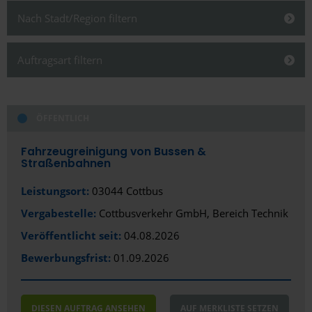
Nach Stadt/Region filtern
Schließen
Auftragsart filtern
Schließen
ÖFFENTLICH
Alles anzeigen
Alles anzeigen
Öffentlich
Stadt
Fahrzeugreinigung von Bussen &
Straßenbahnen
Privat/Gewerblich
Aachen
Leistungsort:
03044 Cottbus
Altenburg
Vergabestelle:
Cottbusverkehr GmbH, Bereich Technik
Amberg
Veröffentlicht seit:
04.08.2026
Bewerbungsfrist:
01.09.2026
Aue
Augsburg
DIESEN AUFTRAG ANSEHEN
AUF MERKLISTE SETZEN