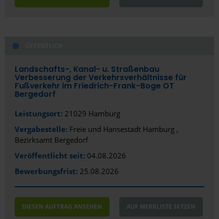
Bad Aibling
Bad Kreuznach
Bad Nauheim
ÖFFENTLICH
Bad Neustadt
Landschafts-, Kanal- u. Straßenbau
Verbesserung der Verkehrsverhältnisse für
Bad Segeberg
Fußverkehr im Friedrich-Frank-Boge OT
Bergedorf
Bad Vilbel
Leistungsort:
21029 Hamburg
Baden-Baden
Vergabestelle:
Freie und Hansestadt Hamburg ,
Bezirksamt Bergedorf
Bamberg
Veröffentlicht seit:
04.08.2026
Bautzen
Bewerbungsfrist:
25.08.2026
Bayreuth
Bensheim
DIESEN AUFTRAG ANSEHEN
AUF MERKLISTE SETZEN
Bergisch Gladbach