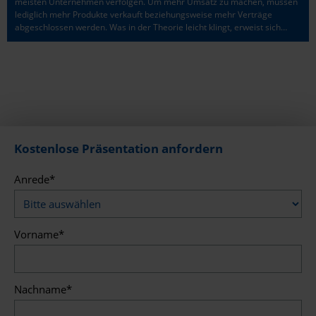
meisten Unternehmen verfolgen. Um mehr Umsatz zu machen, müssen
lediglich mehr Produkte verkauft beziehungsweise mehr Verträge
abgeschlossen werden. Was in der Theorie leicht klingt, erweist sich…
Kostenlose Präsentation anfordern
Anrede
*
Vorname
*
Nachname
*