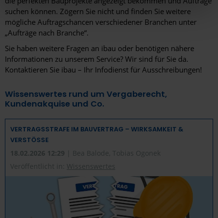
die perfekten Bauprojekte angezeigt bekommen und Aufträge
suchen können. Zögern Sie nicht und finden Sie weitere
hier Ihre individuelle Auswahl bestätigen. Ihre Einwilligung
mögliche Auftragschancen verschiedener Branchen unter
ist freiwillig und kann jederzeit später geändert oder
„Aufträge nach Branche“.
widerrufen werden, indem Sie auf die Schaltfläche
Einstellungen am unteren Ende der Webseite klicken.
Sie haben weitere Fragen an ibau oder benötigen nähere
Informationen zu unserem Service? Wir sind für Sie da.
Weitere Informationen erhalten Sie in unserer
Kontaktieren Sie ibau – Ihr Infodienst für Ausschreibungen!
Datenschutzerklärung
und im
Impressum
.
Wissenswertes rund um Vergaberecht,
Kundenakquise und Co.
VERTRAGSSTRAFE IM BAUVERTRAG – WIRKSAMKEIT &
VERSTÖSSE
18.02.2026 12:29
| Bea Balode, Tobias Ogonek
Veröffentlicht in:
Wissenswertes