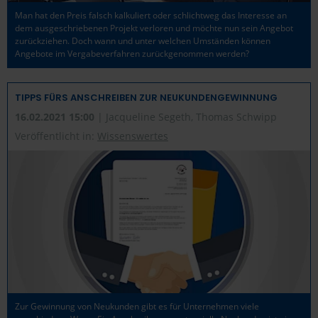
Man hat den Preis falsch kalkuliert oder schlichtweg das Interesse an
dem ausgeschriebenen Projekt verloren und möchte nun sein Angebot
zurückziehen. Doch wann und unter welchen Umständen können
Angebote im Vergabeverfahren zurückgenommen werden?
TIPPS FÜRS ANSCHREIBEN ZUR NEUKUNDENGEWINNUNG
16.02.2021 15:00
| Jacqueline Segeth, Thomas Schwipp
Veröffentlicht in:
Wissenswertes
Zur Gewinnung von Neukunden gibt es für Unternehmen viele