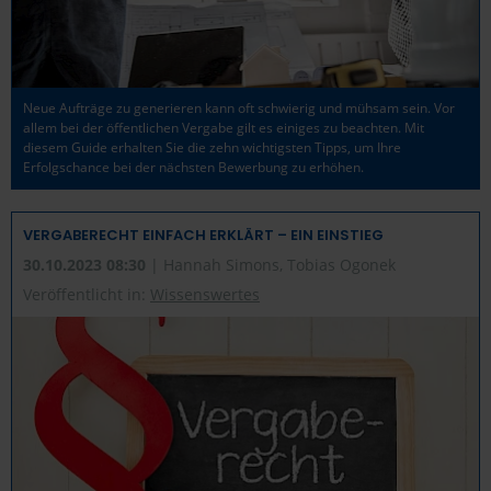
Neue Aufträge zu generieren kann oft schwierig und mühsam sein. Vor
allem bei der öffentlichen Vergabe gilt es einiges zu beachten. Mit
diesem Guide erhalten Sie die zehn wichtigsten Tipps, um Ihre
Erfolgschance bei der nächsten Bewerbung zu erhöhen.
VERGABERECHT EINFACH ERKLÄRT – EIN EINSTIEG
30.10.2023 08:30
| Hannah Simons, Tobias Ogonek
Veröffentlicht in:
Wissenswertes