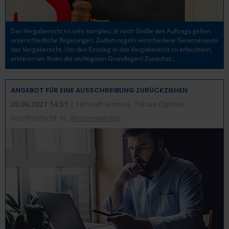
Das Vergaberecht ist sehr komplex: Je nach Größe des Auftrags gelten
unterschiedliche Regelungen. Zudem regeln verschiedene Gesetzestexte
das Vergaberecht. Um den Einstieg in das Vergaberecht zu erleichtern,
erklären wir Ihnen die wichtigsten Grundlagen! Zunächst…
ANGEBOT FÜR EINE AUSSCHREIBUNG ZURÜCKZIEHEN
20.06.2021 14:51
| Hannah Simons, Tobias Ogonek
Veröffentlicht in:
Wissenswertes