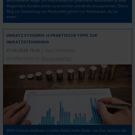
verschiedene Wege. Ein Anschreiben an potenzielle Neukunden ist eine
Möglichkeit, Kunden sicher zu erreichen und direkt anzusprechen. Dieser
Weg zur Gewinnung von Neukunden gehört zur Kaltakquise, da sie
einen…
UMSATZ STEIGERN: 12 PRAKTISCHE TIPPS ZUR
UMSATZSTEIGERUNG
27.05.2020 10:42
| ibau Redaktion
Veröffentlicht in:
Wissenswertes
Mehr Umsatz bedeutet in vielen Fällen mehr Geld – ein Ziel, welches die