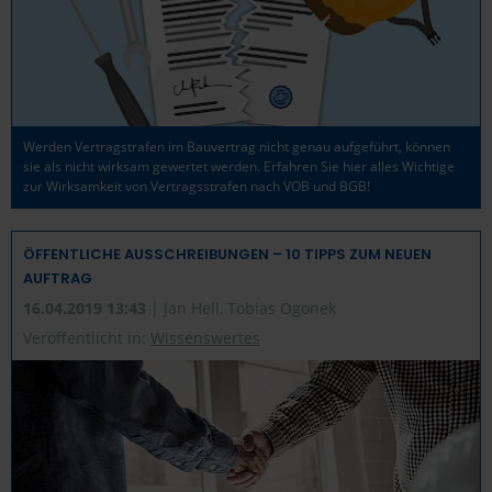
Werden Vertragstrafen im Bauvertrag nicht genau aufgeführt, können
sie als nicht wirksam gewertet werden. Erfahren Sie hier alles Wichtige
zur Wirksamkeit von Vertragsstrafen nach VOB und BGB!
ÖFFENTLICHE AUSSCHREIBUNGEN – 10 TIPPS ZUM NEUEN
AUFTRAG
16.04.2019 13:43
| Jan Hell, Tobias Ogonek
Veröffentlicht in:
Wissenswertes