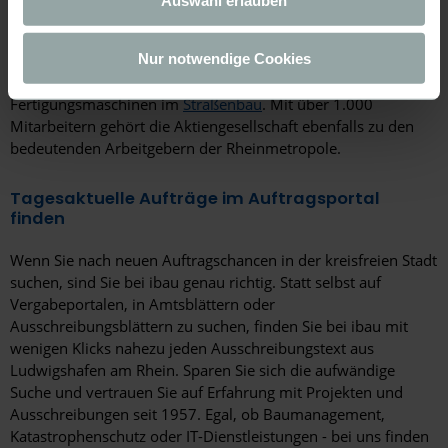
europäischen Datenschutzvorschriften ermöglichen.
ein bedeutender Produktionsbetrieb und zugleich der
zweitgrößte Forschungsstandort des US-amerikanischen
Da wir Ihre Privatsphäre schätzen, bitten wir Sie hiermit
Unternehmens. Ludwigshafen ist ebenfalls Sitz der Joseph
Nur notwendige Cookies
um Ihre Einwilligung, die folgenden Cookies und
Vögele AG. Der Betrieb ist Weltmarktführer für
Technologien zu verwenden. Sie können nur der
Fertigungsmaschinen im
Straßenbau
. Mit über 1.000
Verwendung von notwendigen Cookies zustimmen oder
Mitarbeitern gehört die Aktiengesellschaft ebenfalls zu den
hier Ihre individuelle Auswahl bestätigen. Ihre Einwilligung
bedeutenden Arbeitgebern der Rheinmetropole.
ist freiwillig und kann jederzeit später geändert oder
widerrufen werden, indem Sie auf die Schaltfläche
Tagesaktuelle Aufträge im Auftragsportal
Einstellungen am unteren Ende der Webseite klicken.
finden
Weitere Informationen erhalten Sie in unserer
Wenn Sie nach neuen Auftragschancen in der kreisfreien Stadt
Datenschutzerklärung
und im
Impressum
.
suchen, sind Sie bei ibau genau richtig. Statt selbst auf
Vergabeportalen, in Amtsblättern oder
Ausschreibungsblättern zu suchen, finden Sie bei ibau mit
wenigen Klicks nahezu jeden Ausschreibungstext aus
Ludwigshafen am Rhein. Sparen Sie sich die aufwändige
Suche und vertrauen Sie auf Erfahrung mit Projekten und
Ausschreibungen seit 1957. Egal, ob Baumanagement,
Katastrophenschutz oder IT-Dienstleistungen - bei uns finden