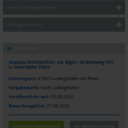
Nach Stadt/Region filtern
Schließen
Auftragsart filtern
Schließen
ÖFFENTLICH
Alles anzeigen
Alles anzeigen
Öffentlich
Stadt
Ausbau Rohrlachstr. zw. Bgm.-Grünzweig-Str.
u. Goerdeler Platz
Privat/Gewerblich
Ludwigshafen am Rhein
Leistungsort:
67063 Ludwigshafen am Rhein
Bundesland
Vergabestelle:
Stadt Ludwigshafen
Rheinland-Pfalz
Veröffentlicht seit:
03.08.2026
Bewerbungsfrist:
27.08.2026
Region
Rhein-Neckar
DIESEN AUFTRAG ANSEHEN
AUF MERKLISTE SETZEN