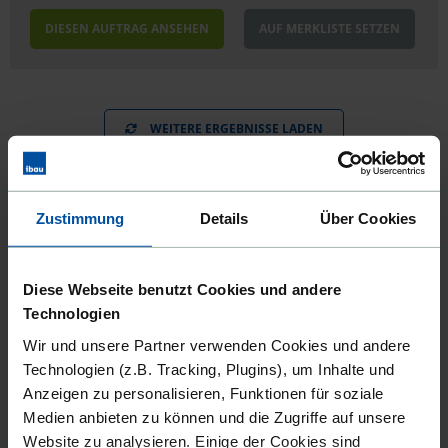
DIESEN AUFTRAG ANSEHEN
AUF MERKLISTE SETZEN
WEITERE ERGEBNISSE LADEN
Potenzial für Ihren Betrieb: Ausschreibungen in
Ludwigshafen am Rhein
Zustimmung
Details
Über Cookies
Ludwigshafen am Rhein ist mit mehr als 160.000 Einwohnern
die zweitgrößte Stadt in
Rheinland-Pfalz
. Die in der
Diese Webseite benutzt Cookies und andere
Metropolregion
Rhein-Neckar
gelegene Großstadt trägt mit
Technologien
einem Volumen von 13,5 Milliarden Euro zum etwa 90
Milliarden Euro starken Bruttoinlandsprodukt der Region bei.
Wir und unsere Partner verwenden Cookies und andere
Neben dem Service- und Dienstleistungsgewerbe ist in
Technologien (z.B. Tracking, Plugins), um Inhalte und
Ludwigshafen vor allem das produzierende Gewerbe von
Anzeigen zu personalisieren, Funktionen für soziale
enormer Bedeutung. All diese Unternehmen suchen häufig
Medien anbieten zu können und die Zugriffe auf unsere
nach Bauunternehmen für den Neubau von
Website zu analysieren. Einige der Cookies sind
Produktionshallen oder den Rückbau alter Gebäude, um Platz