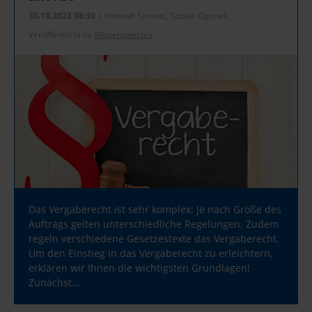
30.10.2023 08:30
| Hannah Simons, Tobias Ogonek
Veröffentlicht in:
Wissenswertes
Das Vergaberecht ist sehr komplex: Je nach Größe des
Auftrags gelten unterschiedliche Regelungen. Zudem
regeln verschiedene Gesetzestexte das Vergaberecht.
Um den Einstieg in das Vergaberecht zu erleichtern,
erklären wir Ihnen die wichtigsten Grundlagen!
Zunächst…