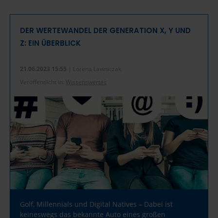
DER WERTEWANDEL DER GENERATION X, Y UND
Z: EIN ÜBERBLICK
21.06.2023 15:55
| Lorena Lawniczak
Veröffentlicht in:
Wissenswertes
Golf, Millennials und Digital Natives – Dabei ist
keineswegs das bekannte Auto eines großen