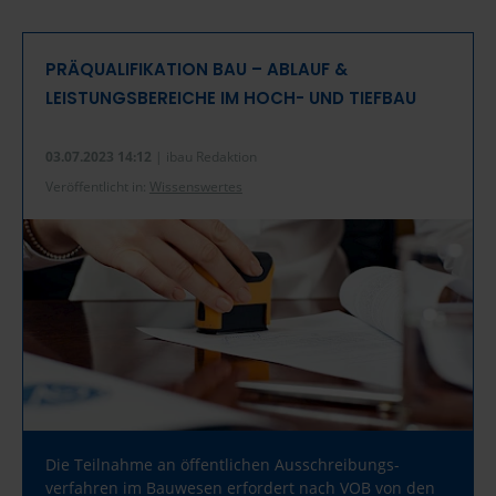
PRÄQUALIFIKATION BAU – ABLAUF &
LEISTUNGSBEREICHE IM HOCH- UND TIEFBAU
03.07.2023 14:12
| ibau Redaktion
Veröffentlicht in:
Wissenswertes
Die Teilnahme an öffentlichen Ausschreibungs­
verfahren im Bauwesen erfordert nach VOB von den