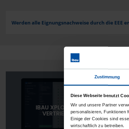
Werden alle Eignungsnachweise durch die EEE er
Zustimmung
Diese Webseite benutzt Coo
Wir und unsere Partner verw
IBAU XPLORER – DAS
personalisieren, Funktionen 
VERTRIEBSTOOL
Einige der Cookies sind esse
wirtschaftlich zu betreiben.