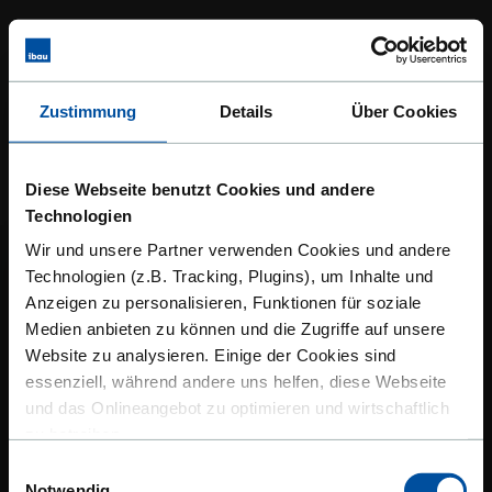
Nachunternehmereinsatz bei VOB-Verträge
Bei einem
VOB
-Vertrag ist für den Nachunternehmereinsatz
eine schriftliche Zustimmung des oder der Auftraggeber:in
erforderlich, wenn das Hauptunternehmen die Arbeiten selbst
Zustimmung
Details
Über Cookies
ausführen kann. Zusätzlich müssen Namen und Kontaktdaten
des
Nachunternehmerm
bis zum Leistungsbeginn an den
oder die Auftraggeber:in übermittelt werden.
Diese Webseite benutzt Cookies und andere
Technologien
Wir und unsere Partner verwenden Cookies und andere
Technologien (z.B. Tracking, Plugins), um Inhalte und
Anzeigen zu personalisieren, Funktionen für soziale
Medien anbieten zu können und die Zugriffe auf unsere
Website zu analysieren. Einige der Cookies sind
essenziell, während andere uns helfen, diese Webseite
IBAU XPLORER – DAS VERTRIEBSTOOL
und das Onlineangebot zu optimieren und wirtschaftlich
zu betreiben.
Einwilligungsauswahl
Außerdem geben wir Informationen zu Ihrer Verwendung
Notwendig