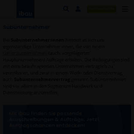
INFOS ANFORDERN
Subunternehmer
AUFTRÄGE NACH BRANCHE
Bei
Subunternehmer:innen
handelt es sich um
AUFTRÄGE NACH ORT
eigenständige Unternehmer:innen, die von einem
Generalunternehmen
(auch: vorgelagertes
SERVICES UND LEISTUNGEN
Hauptunternehmen) Aufträge erhalten. Die Bedingungen sind
mit dem beauftragenden Unternehmen vertraglich zu
AKADEMIE
vereinbaren, und zwar in einem Werk- oder Dienstvertrag,
auch
Subunternehmervertrag
genannt. Subunternehmen
ÜBER UNS
sind vor allem in den Segmenten Handwerk und
Dienstleistung anzutreffen.
KONTAKT
Mit ibau finden Sie passende
Ausschreibungen & Aufträge: Jetzt
Auftragschancen entdecken!