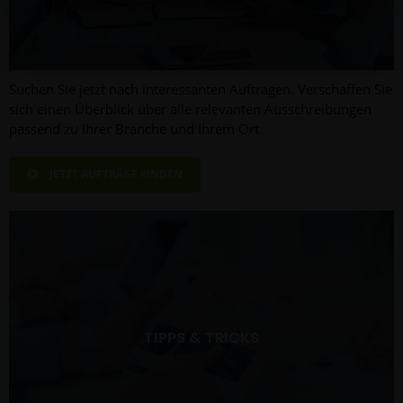
hier Ihre individuelle Auswahl bestätigen. Ihre Einwilligung
ist freiwillig und kann jederzeit später geändert oder
widerrufen werden, indem Sie auf die Schaltfläche
Einstellungen am unteren Ende der Webseite klicken.
Suchen Sie jetzt nach interessanten Aufträgen. Verschaffen Sie
sich einen Überblick über alle relevanten Ausschreibungen
Weitere Informationen erhalten Sie in unserer
passend zu Ihrer Branche und Ihrem Ort.
Datenschutzerklärung
und im
Impressum
.
JETZT AUFTRÄGE FINDEN
TIPPS & TRICKS