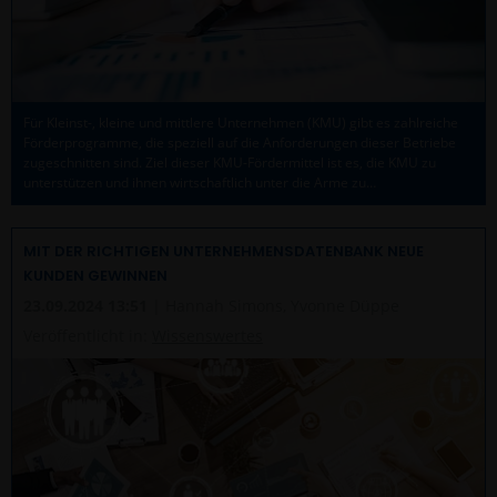
Für Kleinst-, kleine und mittlere Unternehmen (KMU) gibt es zahlreiche
Förderprogramme, die speziell auf die Anforderungen dieser Betriebe
zugeschnitten sind. Ziel dieser KMU-Fördermittel ist es, die KMU zu
unterstützen und ihnen wirtschaftlich unter die Arme zu…
MIT DER RICHTIGEN UNTERNEHMENSDATENBANK NEUE
KUNDEN GEWINNEN
23.09.2024 13:51
| Hannah Simons, Yvonne Düppe
Veröffentlicht in:
Wissenswertes