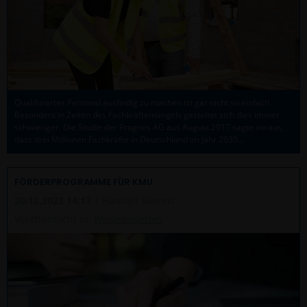
Qualifiziertes Personal ausfindig zu machen ist gar nicht so einfach.
Besonders in Zeiten des Fachkräftemangels gestaltet sich dies immer
schwieriger. Die Studie der Prognos AG aus August 2017 sagte voraus,
dass drei Millionen Fachkräfte in Deutschland im Jahr 2030…
FÖRDERPROGRAMME FÜR KMU
20.12.2023 14:17
| Hannah Simons
Veröffentlicht in:
Wissenswertes