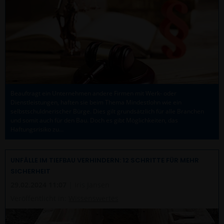
Beauftragt ein Unternehmen andere Firmen mit Werk- oder
Dienstleistungen, haften sie beim Thema Mindestlohn wie ein
selbstschuldnerischer Bürge. Dies gilt grundsätzlich für alle Branchen
und somit auch für den Bau. Doch es gibt Möglichkeiten, das
Haftungsrisiko zu…
UNFÄLLE IM TIEFBAU VERHINDERN: 12 SCHRITTE FÜR MEHR
SICHERHEIT
29.02.2024 11:07
| Iris Jansen
Veröffentlicht in:
Wissenswertes