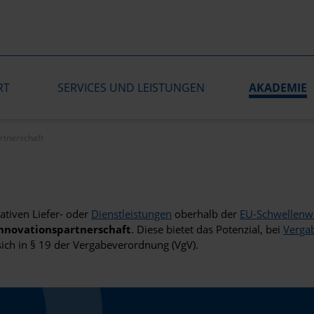
RT
SERVICES UND LEISTUNGEN
AKADEMIE
rtnerschaft
tiven Liefer- oder
Dienstleistungen
oberhalb der
EU-Schwellenw
nnovationspartnerschaft
. Diese bietet das Potenzial, bei
Verga
sich in § 19 der Vergabeverordnung (VgV).