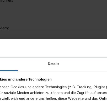
hführen.
edern:
ergestellt, Dienstleistungen werden entwickelt.
Leistung wird erbracht.
hase müssen mit Zwischenzielen untergliedert werden. Am Ende 
nnovative Liefer- oder Dienstleistung zu erwerben, wenn die Lei
Details
kies und andere Technologien
enden Cookies und andere Technologien (z.B. Tracking, Plugins)
Häufige Fragen zur Innovationspartnerschaf
für soziale Medien anbieten zu können und die Zugriffe auf unser
nziell, während andere uns helfen, diese Webseite und das Onl