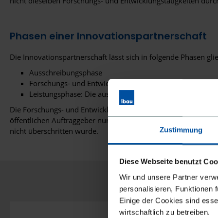
nicht dieselben Forschungs- und Entwicklungstätigkeiten durc
Phasen einer Innovationspartnerschaft
Die Innovationspartnerschaft lässt sich in folgende Phasen gli
Ausschreibungsphase
Forschungs- und Entwicklungsphase: Prototypen werden h
Leistungsphase: Die aus der Partnerschaft resultierende 
Die Forschungs- und Entwicklungsphase sowie die Leistungsp
öffentlichen Auftraggeber nur dann eine Verpflichtung, die i
Zustimmung
nicht überschritten wurde.
Diese Webseite benutzt Coo
Wir und unsere Partner verw
personalisieren, Funktionen 
Einige der Cookies sind esse
wirtschaftlich zu betreiben.