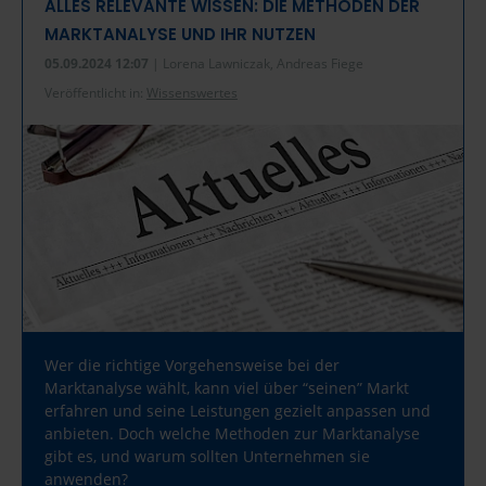
ALLES RELEVANTE WISSEN: DIE METHODEN DER
MARKTANALYSE UND IHR NUTZEN
05.09.2024 12:07
| Lorena Lawniczak, Andreas Fiege
Veröffentlicht in:
Wissenswertes
Wer die richtige Vorgehensweise bei der
Marktanalyse wählt, kann viel über “seinen” Markt
erfahren und seine Leistungen gezielt anpassen und
anbieten. Doch welche Methoden zur Marktanalyse
gibt es, und warum sollten Unternehmen sie
anwenden?