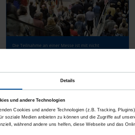
Die Teilnahme an einer Messe ist mit nicht
unerheblichen Kosten verbunden. Damit sich diese
Investition auch lohnt, sollten Sie Ihren Messeauftritt
gut vorbereiten. Die folgenden Punkte können Ihnen
dabei helfen.
Details
kies und andere Technologien
ZIELKUNDENANALYSE IN 5 SCHRITTEN – SO
enden Cookies und andere Technologien (z.B. Tracking, Plugins)
FINDEN SIE IHRE ZIELGRUPPE!
für soziale Medien anbieten zu können und die Zugriffe auf unser
nziell, während andere uns helfen, diese Webseite und das Onl
17.09.2024 10:47
| Lorena Lawniczak, Anja Gössel
Veröffentlicht in:
Wissenswertes