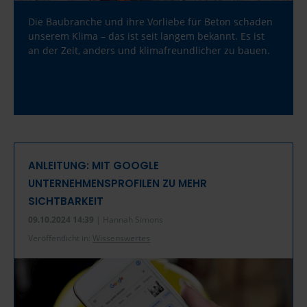
Die Baubranche und ihre Vorliebe für Beton schaden
unserem Klima – das ist seit langem bekannt. Es ist
an der Zeit, anders und klimafreundlicher zu bauen.
ANLEITUNG: MIT GOOGLE
UNTERNEHMENSPROFILEN ZU MEHR
SICHTBARKEIT
09.10.2024 14:39
| Hannah Simons
Veröffentlicht in:
Wissenswertes