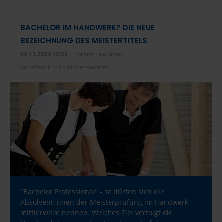
BACHELOR IM HANDWERK? DIE NEUE
BEZEICHNUNG DES MEISTERTITELS
04.11.2024 12:45
| Lorena Lawniczak
Veröffentlicht in:
Wissenswertes
"Bachelor Professional” - so dürfen sich die
Absolvent:innen der Meisterprüfung im Handwerk
mittlerweile nennen. Welches Ziel verfolgt die