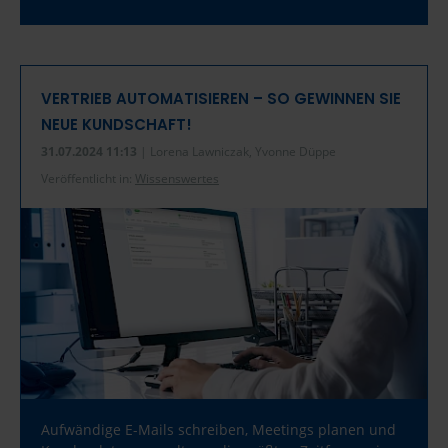
VERTRIEB AUTOMATISIEREN – SO GEWINNEN SIE
NEUE KUNDSCHAFT!
31.07.2024 11:13
| Lorena Lawniczak, Yvonne Düppe
Veröffentlicht in:
Wissenswertes
Aufwändige E-Mails schreiben, Meetings planen und