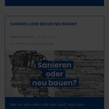
SANIEREN ODER BESSER NEU BAUEN?
16.08.2024 16:08
| Hannah Simons
Veröffentlicht in:
Wissenswertes
Wer ein altes Haus erbt oder kauft, muss sich