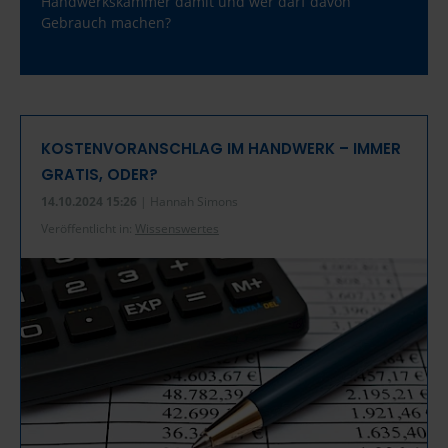
Handwerkskammer damit und wer darf davon
Gebrauch machen?
KOSTENVORANSCHLAG IM HANDWERK – IMMER
GRATIS, ODER?
14.10.2024 15:26
| Hannah Simons
Veröffentlicht in:
Wissenswertes