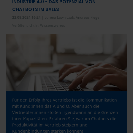
INDUSTRIE 4.0 - DAS POTENZIAL VON
CHATBOTS IM SALES
22.08.2024 16:24
| Lorena Lawniczak, Andreas Fiege
Veröffentlicht in:
Wissenswertes
Für den Erfolg Ihres Vertriebs ist die Kommunikation
mit Kund:innen das A und O. Aber auch die
Vertriebler:innen stoßen irgendwann an die Grenzen
ihrer Kapazitäten. Erfahren Sie, warum Chatbots die
Produktivität im Vertrieb steigern und
Kundenbindungen stärken können!