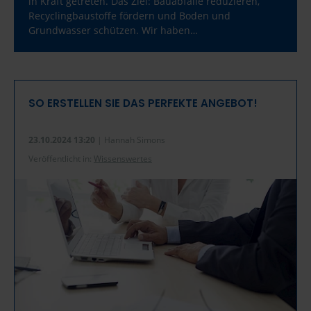
in Kraft getreten. Das Ziel: Bauabfälle reduzieren,
Recyclingbaustoffe fördern und Boden und
Grundwasser schützen. Wir haben…
SO ERSTELLEN SIE DAS PERFEKTE ANGEBOT!
23.10.2024 13:20
| Hannah Simons
Veröffentlicht in:
Wissenswertes