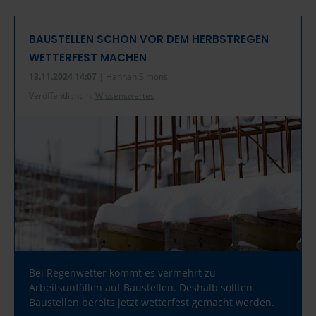
BAUSTELLEN SCHON VOR DEM HERBSTREGEN
WETTERFEST MACHEN
13.11.2024 14:07
| Hannah Simons
Veröffentlicht in:
Wissenswertes
Bei Regenwetter kommt es vermehrt zu
Arbeitsunfällen auf Baustellen. Deshalb sollten
Baustellen bereits jetzt wetterfest gemacht werden.