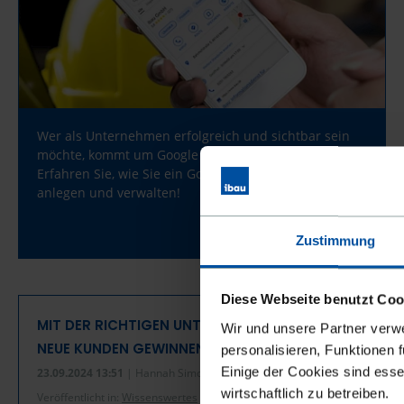
Wer als Unternehmen erfolgreich und sichtbar sein
möchte, kommt um Google My Business nicht herum.
Erfahren Sie, wie Sie ein Google Business Profil
anlegen und verwalten!
Zustimmung
Diese Webseite benutzt Coo
MIT DER RICHTIGEN UNTERNEHMENSDATENBANK
Wir und unsere Partner verw
NEUE KUNDEN GEWINNEN
personalisieren, Funktionen 
Einige der Cookies sind esse
23.09.2024 13:51
| Hannah Simons, Yvonne Düppe
wirtschaftlich zu betreiben.
Veröffentlicht in:
Wissenswertes