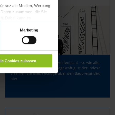
für soziale Medien, Werbung
n Daten zusammen, die Sie
en. Dabei kann es
tet werden. Wir weisen
Marketing
chutzniveau für den
l die EU-
rittland in
 Cookies und Technologien zu
lle Cookies zulassen
Ein Baupreisindex wurde veröffentlicht - so wie alle
re individuelle Auswahl
drei Monate. Doch wie aussagekräftig ist der Index?
werden, indem Sie auf die
Erfahren Sie alles Wichtige über den Baupreisindex
hier.