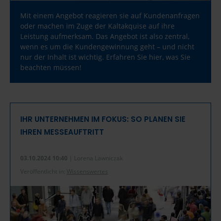
Mit einem Angebot reagieren sie auf Kundenanfragen
oder machen im Zuge der Kaltakquise auf ihre
Leistung aufmerksam. Das Angebot ist also zentral,
wenn es um die Kundengewinnung geht – und nicht
nur der Inhalt ist wichtig. Erfahren Sie hier, was Sie
beachten müssen!
IHR UNTERNEHMEN IM FOKUS: SO PLANEN SIE
IHREN MESSEAUFTRITT
03.10.2024 10:40
| Lorena Lawniczak
Veröffentlicht in:
Wissenswertes