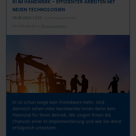
KI IM HANDWERK – EFFIZIENTER ARBEITEN MIT
NEUEN TECHNOLOGIEN
28.08.2024 13:53
| Lorena Lawniczak
Veröffentlicht in:
Wissenswertes
KI ist schon lange kein Fremdwort mehr. Und
dennoch sehen viele Handwerker:innen darin kein
Potenzial für Ihren Betrieb. Wir zeigen Ihnen die
Chancen einer KI-Implementierung und wie Sie diese
erfolgreich umsetzen.