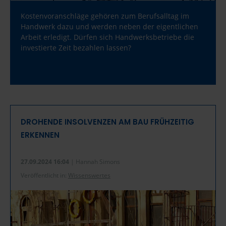
Kostenvoranschläge gehören zum Berufsalltag im
Handwerk dazu und werden neben der eigentlichen
Arbeit erledigt. Dürfen sich Handwerksbetriebe die
investierte Zeit bezahlen lassen?
DROHENDE INSOLVENZEN AM BAU FRÜHZEITIG
ERKENNEN
27.09.2024 16:04
| Hannah Simons
Veröffentlicht in:
Wissenswertes