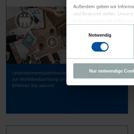
Außerdem geben wir Informat
und Analysen weiter. Unsere
ihnen bereitgestellt haben 
Einwilligungsauswahl
vorkommen, dass Ihre Daten
Notwendig
darauf hin, dass nach Meinu
Datentransfer in den USA bes
Standardvertragsklauseln, di
Übereinstimmung mit den eur
Da wir Ihre Privatsphäre schä
Nur notwendige Cook
Unternehmensdatenbanken sind das Mittel der Wahl
verwenden. Sie können nur d
zur Marktbeobachtung und Neukundengewinnung.
bestätigen. Ihre Einwilligung 
Erfahren Sie, warum!
Schaltfläche Einstellungen a
Weitere Informationen erhalt