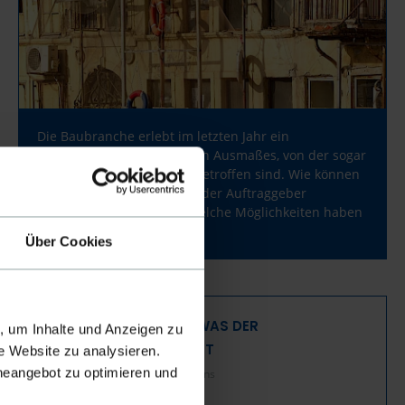
Die Baubranche erlebt im letzten Jahr ein
Insolvenzwelle ungekannten Ausmaßes, von der sogar
Mega-Player der Branche betroffen sind. Wie können
Unternehmen Insolvenzen der Auftraggeber
frühzeitig erkennen und welche Möglichkeiten haben
sie?
Über Cookies
STEIGENDE BAUPREISE: WAS DER
, um Inhalte und Anzeigen zu
BAUPREISINDEX AUSSAGT
e Website zu analysieren.
ineangebot zu optimieren und
11.09.2024 16:01
| Hannah Simons
Veröffentlicht in:
Wissenswertes