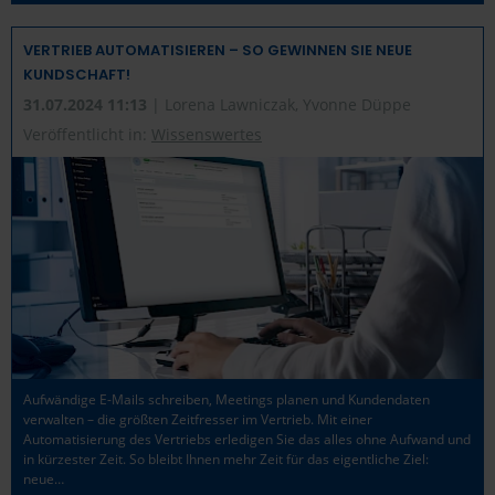
VERTRIEB AUTOMATISIEREN – SO GEWINNEN SIE NEUE
KUNDSCHAFT!
31.07.2024 11:13
| Lorena Lawniczak, Yvonne Düppe
Veröffentlicht in:
Wissenswertes
Aufwändige E-Mails schreiben, Meetings planen und Kundendaten
verwalten – die größten Zeitfresser im Vertrieb. Mit einer
Automatisierung des Vertriebs erledigen Sie das alles ohne Aufwand und
in kürzester Zeit. So bleibt Ihnen mehr Zeit für das eigentliche Ziel:
neue…