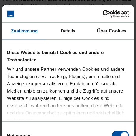
steigert. Ihre Mitarbeitenden haben so größere Chancen, ihre
Vertriebsziele zu erreichen und den Absatz zu erhöhen.
Nutzen auch Sie das Potenzial des Social Buying, indem Sie
eine effektive Social Selling Strategie entwickeln!
Zustimmung
Details
Über Cookies
Welche Netzwerke eignen sich für Social Selling?
Diese Webseite benutzt Cookies und andere
Bei der Entwicklung einer effektiven Social Selling Strategie
Technologien
muss die grundlegende Entscheidung getroffen werden,
welche Netzwerke sich am besten für Ihr Unternehmen
Wir und unsere Partner verwenden Cookies und andere
eignen. Je nachdem, in welcher Branche Sie tätig sind, bieten
Technologien (z.B. Tracking, Plugins), um Inhalte und
sich unterschiedliche Plattformen an, mit denen Sie Ihre
Anzeigen zu personalisieren, Funktionen für soziale
Zielgruppe bestmöglich erreichen können. Die folgende
Medien anbieten zu können und die Zugriffe auf unsere
Übersicht verdeutlicht Ihnen, welche sozialen Medien im B2C-
Website zu analysieren. Einige der Cookies sind
beziehungsweise B2B-Bereich häufig genutzt werden:
essenziell, während andere uns helfen, diese Webseite
und das Onlineangebot zu optimieren und wirtschaftlich
B2C-Bereich
B2B-Bereich
zu betreiben.
X (Twitter)
LinkedIn
Einwilligungsauswahl
Außerdem geben wir Informationen zu Ihrer Verwendung
Facebook
Xing
Notwendig