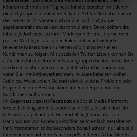
können mehrmals am Tag neue Inhalte erstellen, mit denen
hier Ihre individuelle Auswahl bestätigen. Ihre Einwilligung
die Zielgruppe bedient werden kann. Achten Sie dabei darauf,
ist freiwillig und kann jederzeit später geändert oder
die Tweets leicht verständlich und je nach Zielgruppe
widerrufen werden, indem Sie auf die Schaltfläche
gegebenenfalls etwas keck zu formulieren. Dabei sollten die
Einstellungen am unteren Ende der Webseite klicken.
Inhalte jedoch stets zu Ihrer Marke und Ihrem Unternehmen
Weitere Informationen erhalten Sie in unserer
passen. Wichtig ist auch, den Fokus dabei auf wirklich
relevante Nutzer:innen zu setzen und nur potenziellen
Datenschutzerklärung
und im
Impressum
.
Kund:innen zu folgen. Mit speziellen Twitter-Listen können Sie
außerdem Inhalte einzelner Nutzergruppen beobachten, ohne
sie direkt zu abonnieren. Das bietet sich insbesondere an,
wenn Sie Ihre Mitbewerber:innen im Auge behalten wollen.
Auf diese Weise sehen Sie auch direkt, welche Probleme oder
Fragen bei Ihren Bestandskund:innen oder potentiellen
Kund:innen aufkommen.
Im Gegensatz dazu ist
Facebook
als Social Media Plattform
wesentlich langsamer. Es dauert seine Zeit, bis sich dort ein
Netzwerk aufgebaut hat. Der Vorteil liegt darin, dass die
Handhabung von Facebook Profilen sehr einfach gestaltet ist.
Ihr Unternehmen sollte besonders darauf achten, nur aktuelle
Informationen auf dem Kanal zu präsentieren. Aktualisieren