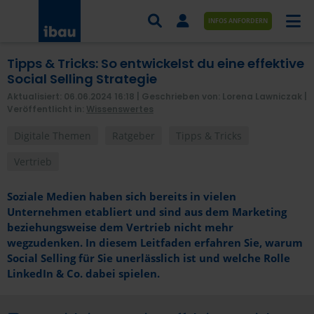
INFOS ANFORDERN
Tipps & Tricks: So entwickelst du eine effektive
AUFTRÄGE NACH BRANCHE
Social Selling Strategie
Aktualisiert: 06.06.2024 16:18
| Geschrieben von: Lorena Lawniczak |
AUFTRÄGE NACH ORT
Veröffentlicht in:
Wissenswertes
SERVICES UND LEISTUNGEN
Digitale Themen
Ratgeber
Tipps & Tricks
Vertrieb
AKADEMIE
Soziale Medien haben sich bereits in vielen
ÜBER UNS
Unternehmen etabliert und sind aus dem Marketing
beziehungsweise dem Vertrieb nicht mehr
KONTAKT
wegzudenken. In diesem Leitfaden erfahren Sie, warum
Social Selling für Sie unerlässlich ist und welche Rolle
LinkedIn & Co. dabei spielen.