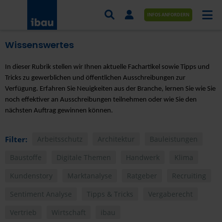
INFOS ANFORDERN
Wissenswertes
AUFTRÄGE NACH BRANCHE
In dieser Rubrik stellen wir Ihnen aktuelle Fachartikel sowie Tipps und
AUFTRÄGE NACH ORT
Tricks zu gewerblichen und öffentlichen Ausschreibungen zur
Verfügung. Erfahren Sie Neuigkeiten aus der Branche, lernen Sie wie Sie
SERVICES UND LEISTUNGEN
noch effektiver an Ausschreibungen teilnehmen oder wie Sie den
nächsten Auftrag gewinnen können.
AKADEMIE
ÜBER UNS
Filter:
Arbeitsschutz
Architektur
Bauleistungen
Baustoffe
Digitale Themen
Handwerk
Klima
KONTAKT
Kundenstory
Marktanalyse
Ratgeber
Recruiting
Sentiment Analyse
Tipps & Tricks
Vergaberecht
Vertrieb
Wirtschaft
ibau