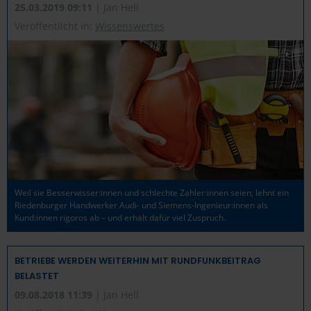
25.03.2019 09:11
| Jan Hell
Veröffentlicht in:
Wissenswertes
Weil sie Besserwisser:innen und schlechte Zahler:innen seien, lehnt ein
Riedenburger Handwerker Audi- und Siemens-Ingenieur:innen als
Kund:innen rigoros ab – und erhält dafür viel Zuspruch.
BETRIEBE WERDEN WEITERHIN MIT RUNDFUNKBEITRAG
BELASTET
09.08.2018 11:39
| Jan Hell