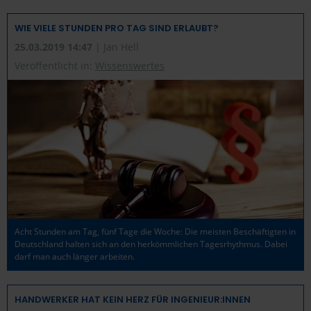
WIE VIELE STUNDEN PRO TAG SIND ERLAUBT?
25.03.2019 14:47
| Jan Hell
Veröffentlicht in:
Wissenswertes
Acht Stunden am Tag, fünf Tage die Woche: Die meisten Beschäftigten in
Deutschland halten sich an den herkömmlichen Tagesrhythmus. Dabei
darf man auch länger arbeiten.
HANDWERKER HAT KEIN HERZ FÜR INGENIEUR:INNEN