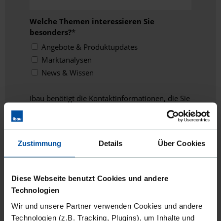
Welche Themen interessieren Sie
besonders?
*
Angebote & Produktupdates
Marktanalysen
News & Wissen
ibau benötigt die Kontaktinformationen, die Sie
uns zur Verfügung stellen, um Sie bezüglich
unserer Produkte und Dienstleistungen zu
kontaktieren. Sie können sich jederzeit von
diesen Benachrichtigungen abmelden.
Zustimmung
Details
Über Cookies
Informationen zum Abbestellen sowie unsere
Datenschutzpraktiken und unsere Verpflichtung
zum Schutz Ihrer Privatsphäre finden Sie in
Diese Webseite benutzt Cookies und andere
unseren
Datenschutzbestimmungen
.
Technologien
Wir und unsere Partner verwenden Cookies und andere
Technologien (z.B. Tracking, Plugins), um Inhalte und