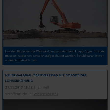
In vielen Regionen der Welt wird langsam der Sand knapp! Sogar Strände
müssen inzwischen künstlich aufgeschüttet werden. Schuld daran ist vor
allem die Bauwirtschaft.
NEUER GALABAU-TARIFVERTRAG MIT SOFORTIGER
LOHNERHÖHUNG
21.11.2017 15:18
| Jan Hell
Veröffentlicht in:
Wissenswertes