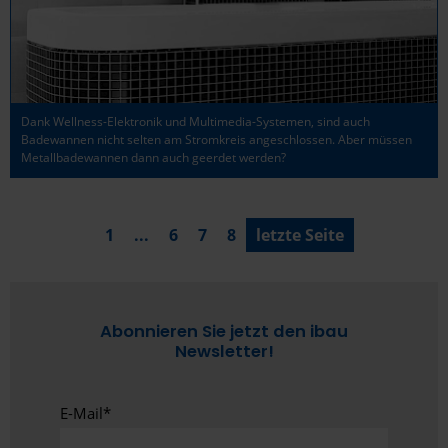
Dank Wellness-Elektronik und Multimedia-Systemen, sind auch
Badewannen nicht selten am Stromkreis angeschlossen. Aber müssen
Metallbadewannen dann auch geerdet werden?
1
...
6
7
8
letzte Seite
Abonnieren Sie jetzt den ibau
Newsletter!
E-Mail
*