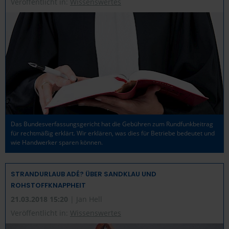
Veröffentlicht in:
Wissenswertes
Das Bundesverfassungsgericht hat die Gebühren zum Rundfunkbeitrag
für rechtmäßig erklärt. Wir erklären, was dies für Betriebe bedeutet und
wie Handwerker sparen können.
STRANDURLAUB ADÉ? ÜBER SANDKLAU UND
ROHSTOFFKNAPPHEIT
21.03.2018 15:20
| Jan Hell
Veröffentlicht in:
Wissenswertes