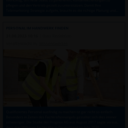
Werkzeug, um neue Leads zu generieren, Kundenbeziehungen zu
pflegen und den Vertrieb gezielt zu unterstützen. Damit Ihre
Telemarketing-Strategie aufgeht, braucht es die richtige Planung und…
PERSONAL IM HANDWERK FINDEN
31.08.2023 10:16
| ibau Redaktion
Veröffentlicht in:
Wissenswertes
Qualifiziertes Personal ausfindig zu machen ist gar nicht so einfach.
Besonders in Zeiten des Fachkräftemangels gestaltet sich dies immer
schwieriger. Die Studie der Prognos AG aus August 2017 sagte voraus,
dass drei Millionen Fachkräfte in Deutschland im Jahr 2030…