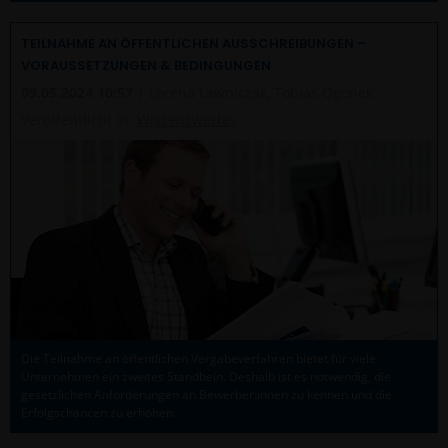
TEILNAHME AN ÖFFENTLICHEN AUSSCHREIBUNGEN –
VORAUSSETZUNGEN & BEDINGUNGEN
09.05.2024 10:57
| Lorena Lawniczak, Tobias Ogonek
Veröffentlicht in:
Wissenswertes
Die Teilnahme an öffentlichen Vergabeverfahren bietet für viele
Unternehmen ein zweites Standbein. Deshalb ist es notwendig, die
gesetzlichen Anforderungen an Bewerber:innen zu kennen und die
Erfolgschancen zu erhöhen.