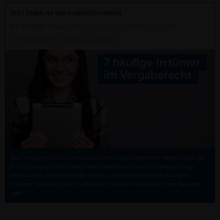
IRRTÜMER IM VERGABEVERFAHREN
03.11.2021 11:42
| Hannah Simons, Tobias Ogonek
Veröffentlicht in:
Wissenswertes
Das Vergaberecht ist kompliziert und es gibt zahlreiche Regelungen, die
im Vergabeverfahren eingehalten werden müssen. Deswegen ist es
verständlich, dass es immer wieder zu Irrtümern kommt. Manche
Irrtümer basieren jedoch auf einem falschen Verständnis der Gesetze
oder…