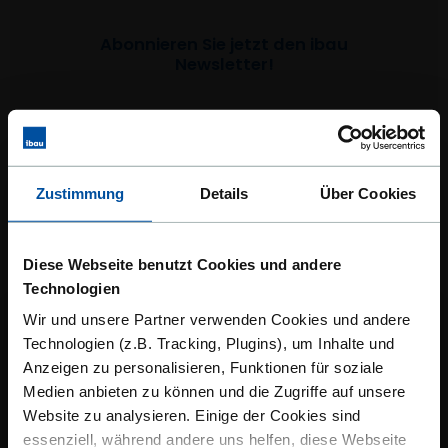
Abonnieren Sie jetzt den ibau
Newsletter!
E-Mail
*
Zustimmung
Details
Über Cookies
Welche Themen interessieren Sie
besonders?
*
Angebote & Produktupdates
Diese Webseite benutzt Cookies und andere
Marktanalysen
Technologien
News & Wissen
Wir und unsere Partner verwenden Cookies und andere
Technologien (z.B. Tracking, Plugins), um Inhalte und
ibau benötigt die Kontaktinformationen, die Sie
Anzeigen zu personalisieren, Funktionen für soziale
uns zur Verfügung stellen, um Sie bezüglich
Medien anbieten zu können und die Zugriffe auf unsere
unserer Produkte und Dienstleistungen zu
Website zu analysieren. Einige der Cookies sind
kontaktieren. Sie können sich jederzeit von
essenziell, während andere uns helfen, diese Webseite
diesen Benachrichtigungen abmelden.