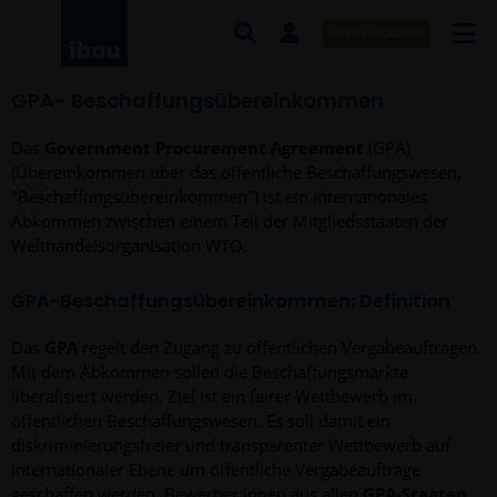
INFOS ANFORDERN
GPA- Beschaffungsübereinkommen
AUFTRÄGE NACH BRANCHE
Das
Government Procurement Agreement
(GPA)
AUFTRÄGE NACH ORT
(Übereinkommen über das öffentliche Beschaffungswesen,
"Beschaffungsübereinkommen") ist ein internationales
SERVICES UND LEISTUNGEN
Abkommen zwischen einem Teil der Mitgliedsstaaten der
Welthandelsorganisation WTO.
AKADEMIE
GPA-Beschaffungsübereinkommen: Definition
ÜBER UNS
Das
GPA
regelt den Zugang zu öffentlichen Vergabeaufträgen.
KONTAKT
Mit dem Abkommen sollen die Beschaffungsmärkte
liberalisiert werden. Ziel ist ein fairer Wettbewerb im
öffentlichen Beschaffungswesen. Es soll damit ein
diskriminierungsfreier und transparenter Wettbewerb auf
internationaler Ebene um öffentliche Vergabeaufträge
geschaffen werden. Bewerber:innen aus allen
GPA-Staaten