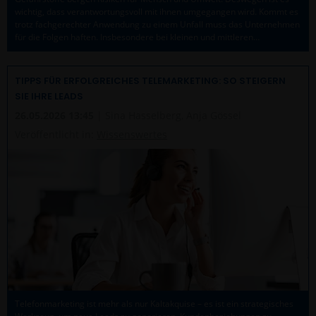
wichtig, dass verantwortungsvoll mit ihnen umgegangen wird. Kommt es
trotz fachgerechter Anwendung zu einem Unfall muss das Unternehmen
für die Folgen haften. Insbesondere bei kleinen und mittleren…
TIPPS FÜR ERFOLGREICHES TELEMARKETING: SO STEIGERN
SIE IHRE LEADS
26.05.2026 13:45
| Sina Hasselberg, Anja Gössel
Veröffentlicht in:
Wissenswertes
Telefonmarketing ist mehr als nur Kaltakquise – es ist ein strategisches