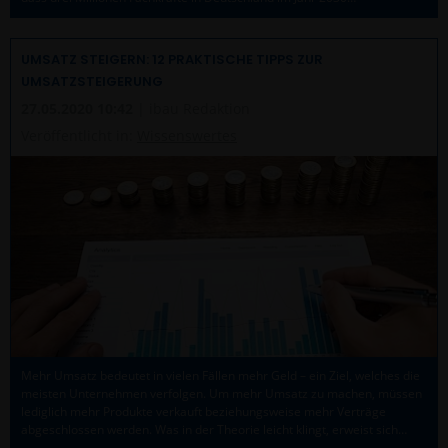
UMSATZ STEIGERN: 12 PRAKTISCHE TIPPS ZUR
UMSATZSTEIGERUNG
27.05.2020 10:42
| ibau Redaktion
Veröffentlicht in:
Wissenswertes
Mehr Umsatz bedeutet in vielen Fällen mehr Geld – ein Ziel, welches die
meisten Unternehmen verfolgen. Um mehr Umsatz zu machen, müssen
lediglich mehr Produkte verkauft beziehungsweise mehr Verträge
abgeschlossen werden. Was in der Theorie leicht klingt, erweist sich…