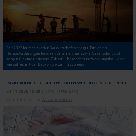
widerrufen werden, indem Sie auf die Schaltfläche
Einstellungen am unteren Ende der Webseite klicken.
Weitere Informationen erhalten Sie in unserer
Datenschutzerklärung
und im
Impressum
.
Seit 2022 läuft es mit der Bauwirtschaft nicht gut. Die vielen
Herausforderungen belasten Unternehmen sowie Gesellschaft und
sorgen für eine unsichere Zukunft – besonders im Wohnungsbau. Aber
wie sah es mit der Baukonjunktur in 2025 aus?
IMMOBILIENPREISE SINKEN? DATEN WIDERLEGEN DEN TREND
24.11.2025 10:30
| Sina Hasselberg
Veröffentlicht in:
Wissenswertes