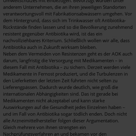
Umweltschutzes mit einbezogen. Bevorzugt wurden unter
anderem Unternehmen, die an ihren jeweiligen Standorten
verantwortungsvoll mit Fabrikationsabwässern umgehen. Vor
dem Hintergrund, dass sich im Trinkwasser oft Antibiotika-
Rückstände finden lassen und so die Bevölkerung zunehmend
resistent gegenüber Antibiotika wird, ist das ein
nachvollziehbares Kriterium. Schließlich wollen wir alle, dass
Antibiotika auch in Zukunft wirksam bleiben.
Neben dem Vermeiden von Resistenzen geht es der AOK auch
darum, langfristig die Versorgung mit Medikamenten – in
diesem Fall mit Antibiotika – zu sichern. Derzeit werden viele
Medikamente in Fernost produziert, und die Turbulenzen in
den Lieferketten der letzten Zeit führten nicht selten zu
Lieferengpässen. Dadurch wurde deutlich, wie groß die
internationalen Abhängigkeiten sind. Das ist gerade bei
Medikamenten nicht akzeptabel und kann starke
Auswirkungen auf die Gesundheit jedes Einzelnen haben –
und im Fall von Antibiotika sogar tödlich enden. Doch nicht
alle Arzneimittelhersteller folgen dieser Argumentation.
Gleich mehrere von ihnen strengten ein
Nachprüfungsverfahren an und bekamen vor den