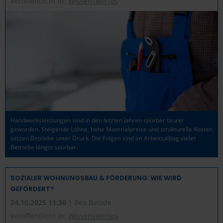
Veröffentlicht in:
Wissenswertes
Handwerksleistungen sind in den letzten Jahren spürbar teurer
geworden. Steigende Löhne, hohe Materialpreise und strukturelle Kosten
setzen Betriebe unter Druck. Die Folgen sind im Arbeitsalltag vieler
Betriebe längst spürbar.
SOZIALER WOHNUNGSBAU & FÖRDERUNG: WIE WIRD
GEFÖRDERT?
24.10.2025 11:30
| Bea Balode
Veröffentlicht in:
Wissenswertes