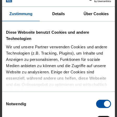
Zustimmung
Details
Über Cookies
Diese Webseite benutzt Cookies und andere
Technologien
Wir und unsere Partner verwenden Cookies und andere
Technologien (z.B. Tracking, Plugins), um Inhalte und
Die Bauindustrie steckt in der Krise, die Aufträge brechen zunehmend
weg und manch einer sieht schon seine Existenz gefährdet. Der
Anzeigen zu personalisieren, Funktionen für soziale
Rückgang im privaten Wohnungsbau verschärft die Lage nur. Öffentliche
Medien anbieten zu können und die Zugriffe auf unsere
Ausschreibungen können die Lösung sein.
Website zu analysieren. Einige der Cookies sind
essenziell, während andere uns helfen, diese Webseite
und das Onlineangebot zu optimieren und wirtschaftlich
VERGABERECHT & KRANKENHAUSZUKUNFTSGESETZ: DAS IST
ZU BEACHTEN
zu betreiben.
24.07.2023 15:15
| Iris Jansen
Einwilligungsauswahl
Außerdem geben wir Informationen zu Ihrer Verwendung
Notwendig
Veröffentlicht in:
Wissenswertes
unserer Website an unsere Partner für soziale Medien,
Werbung und Analysen weiter. Unsere Partner führen