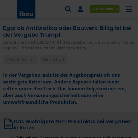
INFOS ANFORDERN
Egal ob Antibiotika oder Bauwerk: Billig ist bei
AUFTRÄGE NACH BRANCHE
der Vergabe Trumpf
Aktualisiert: 06.03.2023 14:13
| Geschrieben von: Iris Jansen, Tobias
AUFTRÄGE NACH ORT
Ogonek |
Veröffentlicht in:
Wissenswertes
SERVICES UND LEISTUNGEN
Vergaberecht
Wirtschaft
AKADEMIE
In der Vergabepraxis ist der Angebotspreis oft das
wichtigste Kriterium. Andere Aspekte fallen nicht
ÜBER UNS
selten unter den Tisch. Das können Folgekosten sein,
aber auch Versorgungssicherheit oder eine
KONTAKT
umweltfreundliche Produktion.
Das Wichtigste zum Preisfokus bei Vergaben
in Kürze