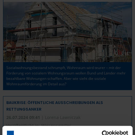
Sozialwohnungsbestand schrumpft, Wohnraum wird teurer – mit der
Förderung von sozialem Wohnungsraum wollen Bund und Länder mehr
bezahlbare Wohnungen schaffen. Aber wie sieht die soziale
Wohnraumförderung im Detail aus?
BAUKRISE: ÖFFENTLICHE AUSSCHREIBUNGEN ALS
RETTUNGSANKER
26.07.2024 09:41
| Lorena Lawniczak
Veröffentlicht in:
Wissenswertes