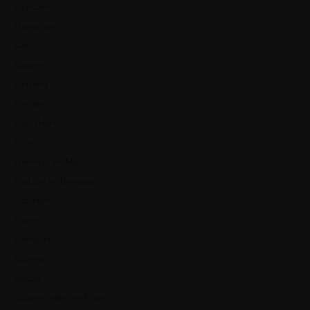
München
Magdeburg
Kiel
Bautzen
Bielefeld
Dresden
Düsseldorf
Erfurt
Frankfurt am Main
Freiburg im Breisgau
Göttingen
Hagen
Hannover
Koblenz
Leipzig
Ludwigshafen am Rhein