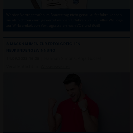
Werden Vertragstrafen im Bauvertrag nicht genau aufgeführt, können
sie als nicht wirksam gewertet werden. Erfahren Sie hier alles Wichtige
zur Wirksamkeit von Vertragsstrafen nach VOB und BGB!
8 MASSNAHMEN ZUR ERFOLGREICHEN N
EUKUNDENGEWINNUNG
14.09.2023 16:25
| Hannah Simons, Anja Gössel
Veröffentlicht in:
Wissenswertes