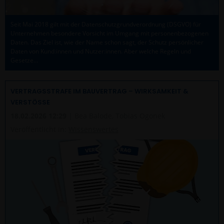
Seit Mai 2018 gilt mit der Datenschutzgrundverordnung (DSGVO) für
Unternehmen besondere Vorsicht im Umgang mit personenbezogenen
Daten. Das Ziel ist, wie der Name schon sagt, der Schutz persönlicher
Daten von Kund:innen und Nutzer:innen. Aber welche Regeln und
Gesetze…
VERTRAGSSTRAFE IM BAUVERTRAG – WIRKSAMKEIT &
VERSTÖSSE
18.02.2026 12:29
| Bea Balode, Tobias Ogonek
Veröffentlicht in:
Wissenswertes