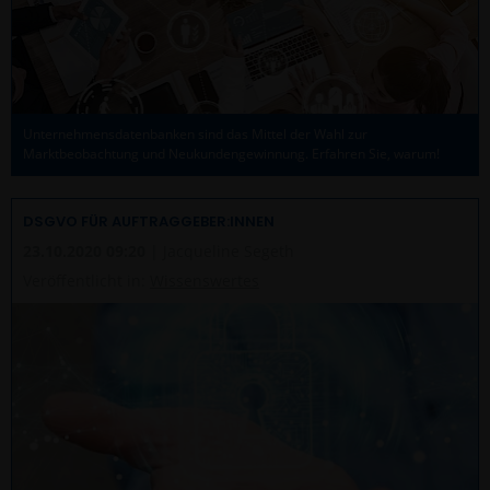
Unternehmensdatenbanken sind das Mittel der Wahl zur
Marktbeobachtung und Neukundengewinnung. Erfahren Sie, warum!
DSGVO FÜR AUFTRAGGEBER:INNEN
23.10.2020 09:20
| Jacqueline Segeth
Veröffentlicht in:
Wissenswertes