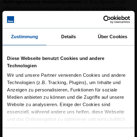
Auftragsakquise deutschlandweit
im ibau Xplorer – ob
öffentliche Ausschreibungen oder private und gewerbliche
Bauvorhaben.
JETZT XPLORER KENNENLERNEN
Zustimmung
Details
Über Cookies
Diese Webseite benutzt Cookies und andere
Technologien
Wir und unsere Partner verwenden Cookies und andere
Technologien (z.B. Tracking, Plugins), um Inhalte und
LUKRATIVE AUFTRÄGE FINDEN
Anzeigen zu personalisieren, Funktionen für soziale
Medien anbieten zu können und die Zugriffe auf unsere
Website zu analysieren. Einige der Cookies sind
essenziell, während andere uns helfen, diese Webseite
und das Onlineangebot zu optimieren und wirtschaftlich
zu betreiben.
Einwilligungsauswahl
Suchen Sie jetzt nach interessanten Aufträgen. Verschaffen Sie
Außerdem geben wir Informationen zu Ihrer Verwendung