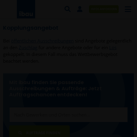
INFOS ANFORDERN
Kopplungsangebot
AUFTRÄGE NACH BRANCHE
Bei
öffentlichen Ausschreibungen
sind Angebote gelegentlich
AUFTRÄGE NACH ORT
an den
Zuschlag
für andere Angebote oder für ein
Los
gekoppelt. In diesem Fall muss das Wettbewerbsgebot
SERVICES UND LEISTUNGEN
beachtet werden.
AKADEMIE
Mit ibau finden Sie passende
ÜBER UNS
Ausschreibungen & Aufträge: Jetzt
Auftragschancen entdecken!
KONTAKT
AUFTRÄGE FINDEN