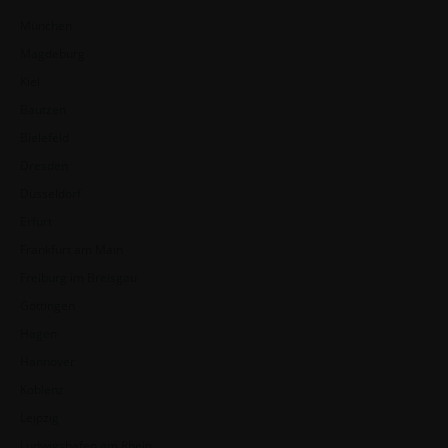
München
Magdeburg
Kiel
Bautzen
Bielefeld
Dresden
Düsseldorf
Erfurt
Frankfurt am Main
Freiburg im Breisgau
Göttingen
Hagen
Hannover
Koblenz
Leipzig
Ludwigshafen am Rhein