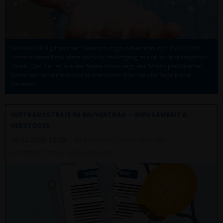
Seit Mai 2018 gilt mit der Datenschutzgrundverordnung (DSGVO) für
Unternehmen besondere Vorsicht im Umgang mit personenbezogenen
Daten. Das Ziel ist, wie der Name schon sagt, der Schutz persönlicher
Daten von Kund:innen und Nutzer:innen. Aber welche Regeln und
Gesetze…
VERTRAGSSTRAFE IM BAUVERTRAG – WIRKSAMKEIT &
VERSTÖSSE
18.02.2026 12:29
| Bea Balode, Tobias Ogonek
Veröffentlicht in:
Wissenswertes