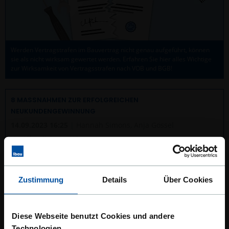
Werden Vertragstrafen im Bauvertrag nicht genau aufgeführt, können
sie als nicht wirksam gewertet werden. Erfahren Sie hier alles Wichtige
zur Wirksamkeit von Vertragsstrafen nach VOB und BGB!
8 MASSNAHMEN ZUR ERFOLGREICHEN N
EUKUNDENGEWINNUNG
14.09.2023 16:25
| Hannah Simons, Anja Gössel
Veröffentlicht in:
Wissenswertes
Zustimmung
Details
Über Cookies
Diese Webseite benutzt Cookies und andere
Technologien