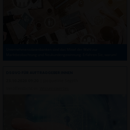
Unternehmensdatenbanken sind das Mittel der Wahl zur
Marktbeobachtung und Neukundengewinnung. Erfahren Sie, warum!
DSGVO FÜR AUFTRAGGEBER:INNEN
23.10.2020 09:20
| Jacqueline Segeth
Veröffentlicht in:
Wissenswertes