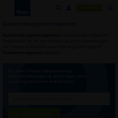
INFOS ANFORDERN
Ausschreibungsmanagement
AUFTRÄGE NACH BRANCHE
Ausschreibungsmanagement
bezeichnet den Ablauf der
AUFTRÄGE NACH ORT
Organisation bis hin zur Umsetzung von Ausschreibungen.
Der Prozess ist ebenfalls unter dem englischen Begriff
SERVICES UND LEISTUNGEN
Tendermanagement
bekannt.
AKADEMIE
Mit ibau finden Sie passende
ÜBER UNS
Ausschreibungen & Aufträge: Jetzt
Auftragschancen entdecken!
KONTAKT
AUFTRÄGE FINDEN