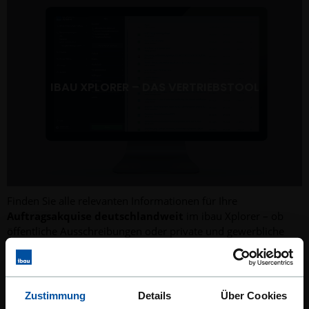
IBAU XPLORER – DAS VERTRIEBSTOOL
Finden Sie alle relevanten Informationen für Ihre
Auftragsakquise deutschlandweit
im ibau Xplorer – ob
öffentliche Ausschreibungen oder private und gewerbliche
Bauvorhaben.
JETZT XPLORER KENNENLERNEN
Zustimmung
Details
Über Cookies