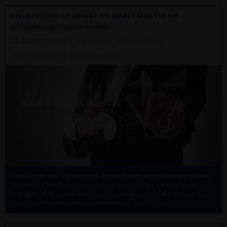
EIN LEITFADEN: SO BRINGT DIE MARKTANALYSE IHR
UNTERNEHMEN NACH VORNE
22.02.2022 13:11
| Iris Jansen, Andreas Fiege
Veröffentlicht in:
Wissenswertes
Keine Frage, eine Marktanalyse durchzuführen ist aufwändig und bindet
Ressourcen. Dennoch lohnt sie sich in vielen Fällen: Sie kann dazu
beitragen, dass sich Ihr Unternehmen erfolgreich am Markt behauptet.
Doch was müssen Unternehmer beachten, wenn Sie eine…