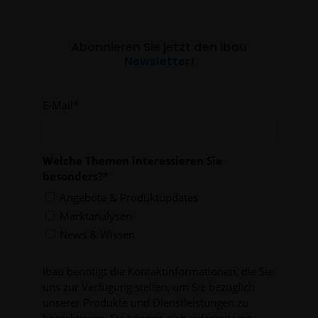
Weitere Informationen erhalten Sie in unserer
Datenschutzerklärung
und im
Impressum
.
Abonnieren Sie jetzt den ibau
Newsletter!
E-Mail
*
Welche Themen interessieren Sie
besonders?
*
Angebote & Produktupdates
Marktanalysen
News & Wissen
ibau benötigt die Kontaktinformationen, die Sie
uns zur Verfügung stellen, um Sie bezüglich
unserer Produkte und Dienstleistungen zu
kontaktieren. Sie können sich jederzeit von