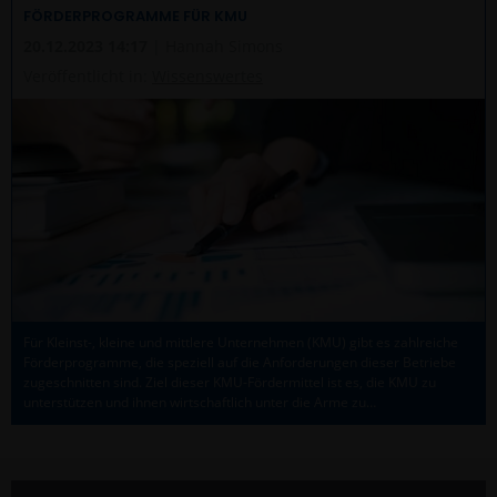
FÖRDERPROGRAMME FÜR KMU
20.12.2023 14:17
| Hannah Simons
Veröffentlicht in:
Wissenswertes
Für Kleinst-, kleine und mittlere Unternehmen (KMU) gibt es zahlreiche
Förderprogramme, die speziell auf die Anforderungen dieser Betriebe
zugeschnitten sind. Ziel dieser KMU-Fördermittel ist es, die KMU zu
unterstützen und ihnen wirtschaftlich unter die Arme zu…