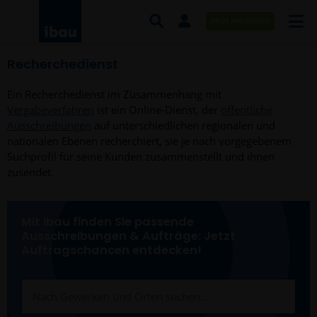
INFOS ANFORDERN
Recherchedienst
AUFTRÄGE NACH BRANCHE
Ein Recherchedienst im Zusammenhang mit
AUFTRÄGE NACH ORT
Vergabeverfahren
ist ein Online-Dienst, der
öffentliche
Ausschreibungen
auf unterschiedlichen regionalen und
SERVICES UND LEISTUNGEN
nationalen Ebenen recherchiert, sie je nach vorgegebenem
Suchprofil für seine Kunden zusammenstellt und ihnen
AKADEMIE
zusendet.
ÜBER UNS
Mit ibau finden Sie passende
KONTAKT
Ausschreibungen & Aufträge: Jetzt
Auftragschancen entdecken!