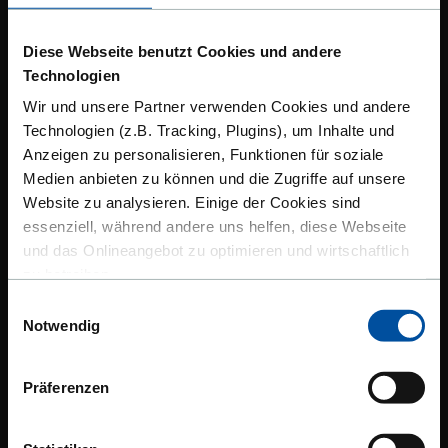
Diese Webseite benutzt Cookies und andere
Technologien
Wir und unsere Partner verwenden Cookies und andere
Technologien (z.B. Tracking, Plugins), um Inhalte und
LUKRATIVE AUFTRÄGE FINDEN
Anzeigen zu personalisieren, Funktionen für soziale
Medien anbieten zu können und die Zugriffe auf unsere
Website zu analysieren. Einige der Cookies sind
essenziell, während andere uns helfen, diese Webseite
und das Onlineangebot zu optimieren und wirtschaftlich
zu betreiben.
Einwilligungsauswahl
Suchen Sie jetzt nach interessanten Aufträgen. Verschaffen Sie
Außerdem geben wir Informationen zu Ihrer Verwendung
Notwendig
sich einen Überblick über alle relevanten Ausschreibungen
unserer Website an unsere Partner für soziale Medien,
passend zu Ihrer Branche und Ihrem Ort.
Werbung und Analysen weiter. Unsere Partner führen
Ausschreibungen für Anfänger
diese Informationen möglicherweise mit weiteren Daten
Präferenzen
Erfahren Sie, wie Sie mit dem
ibau Starter Paket
an
JETZT AUFTRÄGE FINDEN
zusammen, die Sie ihnen bereitgestellt haben oder die
öffentlichen Ausschreibungen teilnehmen können!
sie im Rahmen Ihrer Nutzung der Dienste gesammelt