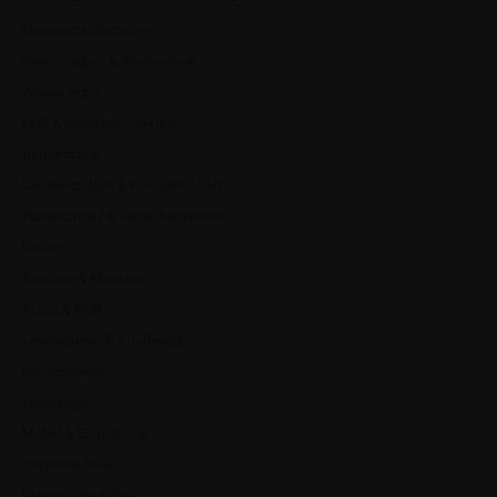
Feuerwehrfahrzeuge
Solaranlagen & Photovoltaik
Windenergie
LKW & Güterbeförderung
Beleuchtung
Landwirtschaft & Forstwirtschaft
Polizeibedarf & Sicherheitskräfte
Busse
Textilien & Kleidung
Autos & PKW
Lebensmittel & Ernährung
Büromaterial
Fahrzeuge
Möbel & Einrichtung
Küchentechnik
Brennstoffe & Gas