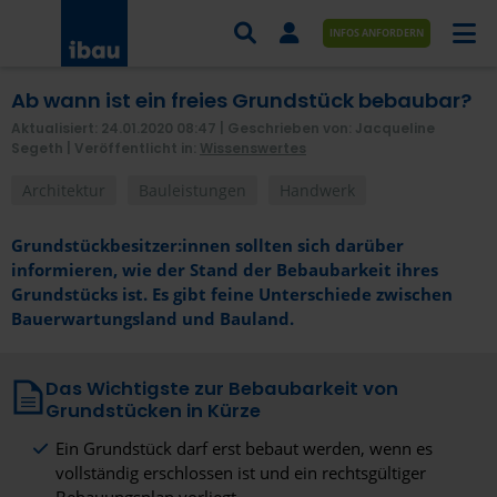
INFOS ANFORDERN
Ab wann ist ein freies Grundstück bebaubar?
AUFTRÄGE NACH BRANCHE
Aktualisiert: 24.01.2020 08:47
| Geschrieben von: Jacqueline
Segeth |
Veröffentlicht in:
Wissenswertes
AUFTRÄGE NACH ORT
Architektur
Bauleistungen
Handwerk
SERVICES UND LEISTUNGEN
Grundstückbesitzer:innen sollten sich darüber
AKADEMIE
informieren, wie der Stand der Bebaubarkeit ihres
Grundstücks ist. Es gibt feine Unterschiede zwischen
ÜBER UNS
Bauerwartungsland und Bauland.
KONTAKT
Das Wichtigste zur Bebaubarkeit von
Grundstücken in Kürze
Ein Grundstück darf erst bebaut werden, wenn es
vollständig erschlossen ist und ein rechtsgültiger