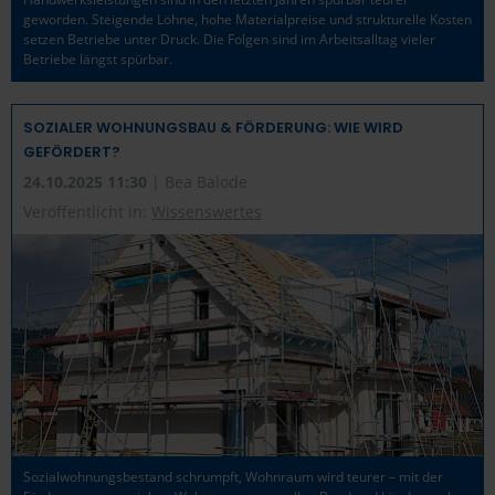
geworden. Steigende Löhne, hohe Materialpreise und strukturelle Kosten
setzen Betriebe unter Druck. Die Folgen sind im Arbeitsalltag vieler
Betriebe längst spürbar.
SOZIALER WOHNUNGSBAU & FÖRDERUNG: WIE WIRD
GEFÖRDERT?
24.10.2025 11:30
| Bea Balode
Veröffentlicht in:
Wissenswertes
Sozialwohnungsbestand schrumpft, Wohnraum wird teurer – mit der