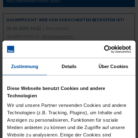
nach Alternativen immer lauter.
SOLARPFLICHT: WER VON VORSCHRIFTEN BETROFFEN IST!
26.05.2025 14:22
| Bea Balode
Veröffentlicht in:
Wissenswertes
Zustimmung
Details
Über Cookies
Diese Webseite benutzt Cookies und andere
Technologien
Wir und unsere Partner verwenden Cookies und andere
In einigen Bundesländern ist es bereits Pflicht, bei Neubauten eine
Technologien (z.B. Tracking, Plugins), um Inhalte und
Photovoltaikanlage auf dem Dach zu installieren. Doch wen betrifft die
Anzeigen zu personalisieren, Funktionen für soziale
Solardachpflicht konkret?
Medien anbieten zu können und die Zugriffe auf unsere
Website zu analysieren. Einige der Cookies sind