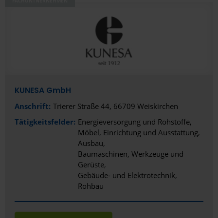
FACHUNTNERNEHMEN
Baumaschinen, Werkzeuge und Gerüste
Bauwerkserhaltung, Restauration und Denkmalschutz
Boden und Wand
Dach und Fassade
Fenster, Türen und Tore
KUNESA GmbH
Gebäude- und Elektrotechnik
Anschrift:
Trierer Straße 44, 66709 Weiskirchen
Tätigkeitsfelder:
Heizung, Klima und Lüftung
Energieversorgung und Rohstoffe
Möbel, Einrichtung und Ausstattung
Rohbau
Ausbau
Baumaschinen, Werkzeuge und
Sanitär und Bad
Gerüste
Gebäude- und Elektrotechnik
Stahlbau
Rohbau
Tiefbau