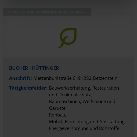
hier Ihre individuelle Auswahl bestätigen. Ihre Einwilligung
DIENSTLEISTUNG, HANDWERK UND AUSFÜHRENDE
ist freiwillig und kann jederzeit später geändert oder
widerrufen werden, indem Sie auf die Schaltfläche
Einstellungen am unteren Ende der Webseite klicken.
Weitere Informationen erhalten Sie in unserer
Datenschutzerklärung
und im
Impressum
.
BUCHER | HÜTTINGER
Anschrift:
Metzenbühlstraße 6, 91282 Betzenstein
Tätigkeitsfelder:
Bauwerkserhaltung, Restauration
und Denkmalschutz
Baumaschinen, Werkzeuge und
Gerüste
Rohbau
Möbel, Einrichtung und Ausstattung
Energieversorgung und Rohstoffe