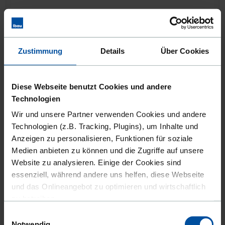
Zustimmung
Details
Über Cookies
BRUGG Rohrsysteme GmbH
Diese Webseite benutzt Cookies und andere
Anschrift:
Adolf-Oesterheld-Straße 31,
Technologien
31515 Wunstorf
Wir und unsere Partner verwenden Cookies und andere
Tätigkeitsfelder:
Energieversorgung und Rohstoffe
Technologien (z.B. Tracking, Plugins), um Inhalte und
Heizung, Klima und Lüftung
Anzeigen zu personalisieren, Funktionen für soziale
Medien anbieten zu können und die Zugriffe auf unsere
Website zu analysieren. Einige der Cookies sind
DIESE FIRMA ANSEHEN
essenziell, während andere uns helfen, diese Webseite
und das Onlineangebot zu optimieren und wirtschaftlich
zu betreiben.
Einwilligungsauswahl
Außerdem geben wir Informationen zu Ihrer Verwendung
FACHUNTNERNEHMEN
Notwendig