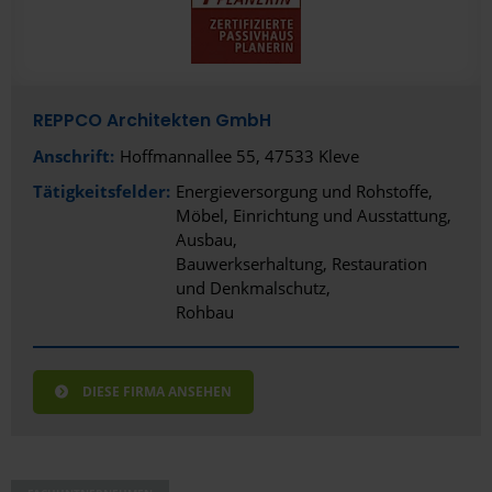
Rechts- und Steuerberatung, Wirtschaftsprüfung,
Sachverständige und Gutachter
Reinigungsservice und Facility Management
REPPCO Architekten GmbH
Sicherheitsdienstleistungen, Security und Bewachung
Anschrift:
Hoffmannallee 55, 47533 Kleve
Tätigkeitsfelder:
Energieversorgung und Rohstoffe
Textilien, Bekleidung und Schmuck
Möbel, Einrichtung und Ausstattung
Transport, Logistik und Kurierdienstleistungen
Ausbau
Bauwerkserhaltung, Restauration
Veranstaltungen, Freizeit, Kultur und Unterhaltung
und Denkmalschutz
Rohbau
Hochbau
Abbruch, Entkernung und Rückbau
DIESE FIRMA ANSEHEN
Architektur, Fachplanung und Ingenieurwesen
Ausbau