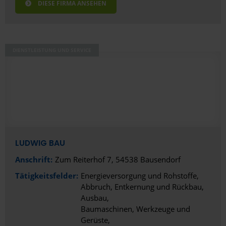
Baumaschinen
DIESE FIRMA ANSEHEN
Baustoffe und Schüttgüter
Brücken- und Tunnelbau
DIENSTLEISTUNG UND SERVICE
Entwässerungs-, Kanal- und Rohrleitungsbau
Erdbau, Recycling und Entsorgung
Garten- und Landschaftsbau
Gleis- und Bahnbau
LUDWIG BAU
Kabelleitungstiefbau
Anschrift:
Zum Reiterhof 7, 54538 Bausendorf
Straßen, Wege, Plätze
Tätigkeitsfelder:
Energieversorgung und Rohstoffe
Abbruch, Entkernung und Rückbau
Ausbau
Baumaschinen, Werkzeuge und
Gerüste