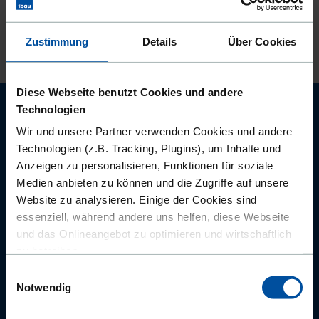
Gleis- und Bahnbau
Kabelleitungstiefbau
Zustimmung
Details
Über Cookies
Straßen, Wege, Plätze
Diese Webseite benutzt Cookies und andere
Technologien
Unternehmen
Wir und unsere Partner verwenden Cookies und andere
ibau Xplorer
Technologien (z.B. Tracking, Plugins), um Inhalte und
Bauprojekte
Anzeigen zu personalisieren, Funktionen für soziale
Medien anbieten zu können und die Zugriffe auf unsere
Ausschreibungen
Website zu analysieren. Einige der Cookies sind
Wissenswertes
essenziell, während andere uns helfen, diese Webseite
SENDEN
Karriere
und das Onlineangebot zu optimieren und wirtschaftlich
zu betreiben.
Kontakt
Einwilligungsauswahl
Außerdem geben wir Informationen zu Ihrer Verwendung
Notwendig
unserer Website an unsere Partner für soziale Medien,
Social Media
Werbung und Analysen weiter. Unsere Partner führen