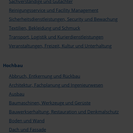
Sachverständige und Gutachter
Reinigungsservice und Facility Management
Sicherheitsdienstleistungen, Security und Bewachung
Textilien, Bekleidung und Schmuck
Transport, Logistik und Kurierdienstleistungen
Veranstaltungen, Freizeit, Kultur und Unterhaltung
In welchem Bereich sind Sie tätig?*
Hersteller und Handel
Hochbau
Architekten und Planer
Abbruch, Entkernung und Rückbau
Fachunternehmen
Architektur, Fachplanung und Ingenieurwesen
Welche Services und Leistungen bieten Sie an?*
Ausbau
Abbruch und Sanierung
Baumaschinen, Werkzeuge und Gerüste
Aufzugs- und Fördertechnik
Ausbau
Bauwerkserhaltung, Restauration und Denkmalschutz
Baugeräte und Baustoffe
Boden und Wand
Bauwerkserhaltung
Boden und Wand
Dach und Fassade