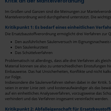
Kritik an der Mantelverordnung
Im Großen und Ganzen sind die Meinungen zur Mantelverordnung
Mantelverordnung wird durchgehend unterstützt. Die wichtigst
Kritikpunkt 1: Es bedarf eines einheitlichen Verfa
Die Ersatzbaustoffverordnung ermöglicht drei Verfahren zur Q
Den ausführlichen Säulenversuch im Eignungsnachweis 
Den Säulenkurztest
Das Schüttelverfahren
Problematisch ist allerdings, dass alle drei Verfahren als gl
Material können sie also zu unterschiedlichen Einstufungen h
Einbauweise. Das hat Unsicherheiten, Konflikte und nicht kal
zur Folge.
Insbesondere die Säulenverfahren stehen dabei in der Kritik
seien in erster Linie zeit- und kostenaufwändiger als das be
auf ein einheitliches Analyseverfahren, vorzugsweise das Schü
verhindert und das Verfahren insgesamt vereinfacht werden.
Kritikpunkt 2: Abfalleigenschaft für Ersatzbausto