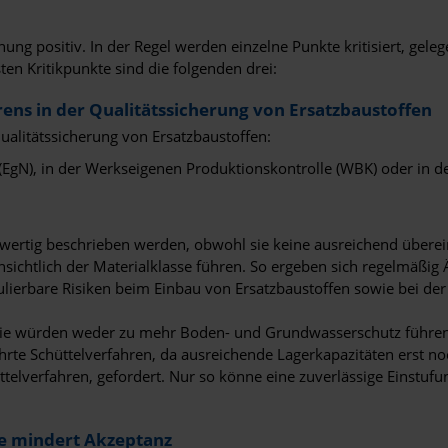
 positiv. In der Regel werden einzelne Punkte kritisiert, geleg
en Kritikpunkte sind die folgenden drei:
hrens in der Qualitätssicherung von Ersatzbaustoffen
ualitätssicherung von Ersatzbaustoffen:
(EgN), in der Werkseigenen Produktionskontrolle (WBK) oder in 
eichwertig beschrieben werden, obwohl sie keine ausreichend übe
insichtlich der Materialklasse führen. So ergeben sich regelmäß
kulierbare Risiken beim Einbau von Ersatzbaustoffen sowie bei d
. Sie würden weder zu mehr Boden- und Grundwasserschutz führen,
währte Schüttelverfahren, da ausreichende Lagerkapazitäten erst
ttelverfahren, gefordert. Nur so könne eine zuverlässige Einstuf
ffe mindert Akzeptanz