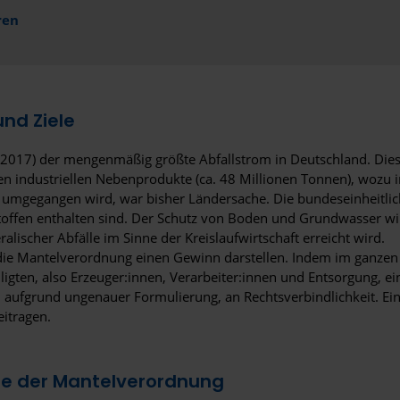
ren
nd Ziele
 (2017) der mengenmäßig größte Abfallstrom in Deutschland. Die
en industriellen Nebenprodukte (ca. 48 Millionen Tonnen), wozu
n umgegangen wird, war bisher Ländersache. Die bundeseinheitli
ustoffen enthalten sind. Der Schutz von Boden und Grundwasser wi
ischer Abfälle im Sinne der Kreislaufwirtschaft erreicht wird.
 die Mantelverordnung einen Gewinn darstellen. Indem im ganzen
eiligten, also Erzeuger:innen, Verarbeiter:innen und Entsorgung, 
, aufgrund ungenauer Formulierung, an Rechtsverbindlichkeit. Ei
eitragen.
hte der Mantelverordnung