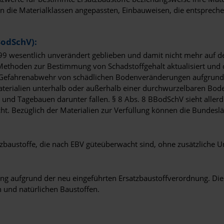
n die Materialklassen angepassten, Einbauweisen, die entsprech
BodSchV):
99 wesentlich unverändert geblieben und damit nicht mehr auf d
e Methoden zur Bestimmung von Schadstoffgehalt aktualisiert und
 Gefahrenabwehr von schädlichen Bodenveränderungen aufgrund
aterialien unterhalb oder außerhalb einer durchwurzelbaren Bod
nd Tagebauen darunter fallen. § 8 Abs. 8 BBodSchV sieht allerdin
ht. Bezüglich der Materialien zur Verfüllung können die Bundesl
zbaustoffe, die nach EBV güteüberwacht sind, ohne zusätzliche
ng aufgrund der neu eingeführten Ersatzbaustoffverordnung. Die
 und natürlichen Baustoffen.