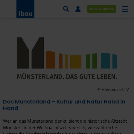
INFOS ANFORDERN
AUFTRÄGE NACH BRANCHE
AUFTRÄGE NACH ORT
SERVICES UND LEISTUNGEN
AKADEMIE
ÜBER UNS
© Münsterland e.V.
KONTAKT
Das Münsterland – Kultur und Natur Hand in
Hand
Wer an das Münsterland denkt, sieht die historische Altstadt
Münsters in der Weihnachtszeit vor sich, wie zahlreiche
Lichter die Sandsteinfassaden beleuchten, oder glückliche