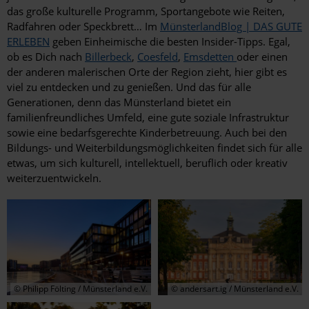
das große kulturelle Programm, Sportangebote wie Reiten,
Radfahren oder Speckbrett… Im
MünsterlandBlog | DAS GUTE
ERLEBEN
geben Einheimische die besten Insider-Tipps. Egal,
ob es Dich nach
Billerbeck
,
Coesfeld
,
Emsdetten
oder einen
der anderen malerischen Orte der Region zieht, hier gibt es
viel zu entdecken und zu genießen. Und das für alle
Generationen, denn das Münsterland bietet ein
familienfreundliches Umfeld, eine gute soziale Infrastruktur
sowie eine bedarfsgerechte Kinderbetreuung. Auch bei den
Bildungs- und Weiterbildungsmöglichkeiten findet sich für alle
etwas, um sich kulturell, intellektuell, beruflich oder kreativ
weiterzuentwickeln.
© Philipp Fölting / Münsterland e.V.
© andersart.ig / Münsterland e.V.