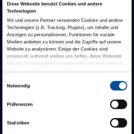
Diese Webseite benutzt Cookies und andere
Ausschreibungen
Technologien
Wissenswertes
Wir und unsere Partner verwenden Cookies und andere
Technologien (z.B. Tracking, Plugins), um Inhalte und
Karriere
Anzeigen zu personalisieren, Funktionen für soziale
Kontakt
Medien anbieten zu können und die Zugriffe auf unsere
Website zu analysieren. Einige der Cookies sind
Social Media
essenziell, während andere uns helfen, diese Webseite
und das Onlineangebot zu optimieren und wirtschaftlich
LinkedIn
zu betreiben.
Facebook
Einwilligungsauswahl
Außerdem geben wir Informationen zu Ihrer Verwendung
Youtube
Notwendig
unserer Website an unsere Partner für soziale Medien,
Xing
Werbung und Analysen weiter. Unsere Partner führen
diese Informationen möglicherweise mit weiteren Daten
Präferenzen
zusammen, die Sie ihnen bereitgestellt haben oder die
sie im Rahmen Ihrer Nutzung der Dienste gesammelt
Statistiken
haben. Dabei kann es vorkommen, dass Ihre Daten auch
außerhalb der EU/EWR-Raums (u.a. in den USA)