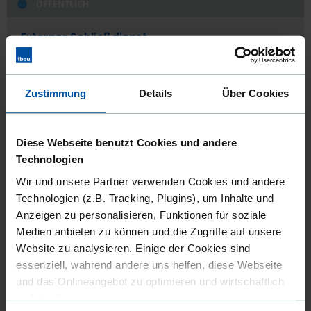
ÖFFENTLICH
Externer Schließdienst
Leistungsort:
48431 Rheine
Vergabestelle:
Stadt Rheine
Zustimmung
Details
Über Cookies
Veröffentlicht seit:
23.07.2026
Bewerbungsfrist:
26.08.2026
Diese Webseite benutzt Cookies und andere
Technologien
Wir und unsere Partner verwenden Cookies und andere
DIESEN AUFTRAG ANSEHEN
AUF MERKLISTE SETZEN
Technologien (z.B. Tracking, Plugins), um Inhalte und
Anzeigen zu personalisieren, Funktionen für soziale
Medien anbieten zu können und die Zugriffe auf unsere
Website zu analysieren. Einige der Cookies sind
ÖFFENTLICH
essenziell, während andere uns helfen, diese Webseite
und das Onlineangebot zu optimieren und wirtschaftlich
Neubau Betriebsgebäude TBR - Stahlbau- und
Fassadenbauarbeiten
zu betreiben.