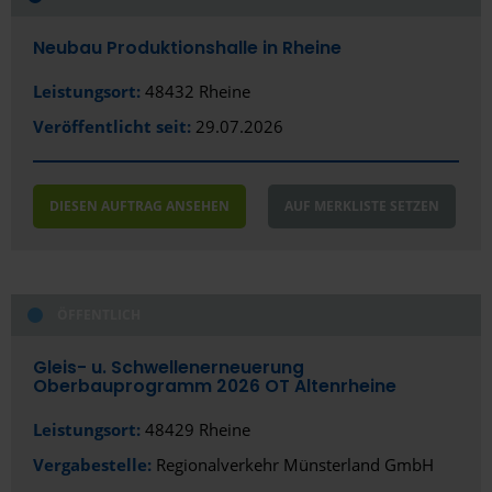
Öffentlich
Stadt
Neubau Produktionshalle in Rheine
Privat/Gewerblich
Rheine
Leistungsort:
48432 Rheine
Veröffentlicht seit:
29.07.2026
Bundesland
Nordrhein-Westfalen
DIESEN AUFTRAG ANSEHEN
AUF MERKLISTE SETZEN
ÖFFENTLICH
Gleis- u. Schwellenerneuerung
Oberbauprogramm 2026 OT Altenrheine
Leistungsort:
48429 Rheine
Vergabestelle:
Regionalverkehr Münsterland GmbH