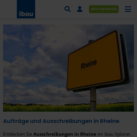
INFOS ANFORDERN
AUFTRÄGE NACH BRANCHE
AUFTRÄGE NACH ORT
SERVICES UND LEISTUNGEN
AKADEMIE
ÜBER UNS
KONTAKT
Aufträge und Ausschreibungen in Rheine
Entdecken Sie
Ausschreibungen in Rheine
im ibau Xplorer.