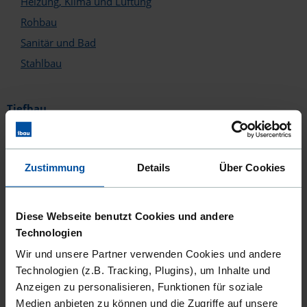
Heizung, Klima und Lüftung
Fenster, Türen und Tore
Rohbau
Gebäude- und Elektrotechnik
Sanitär und Bad
Heizung, Klima und Lüftung
Lebensmittel und Catering
Stahlbau
Medizin
Reinigung und Facilitymanagement
Rohbau
Tiefbau
Sanitär und Bad
Baumaschinen
Software und Medientechnik
Tiefbau und GaLa-Bau
Baustoffe und Schüttgüter
Transport und Logistik
Zustimmung
Details
Über Cookies
Brücken- und Tunnelbau
Wirtschaft und Industrie
Entwässerungs-, Kanal- und Rohrleitungsbau
Bitte nennen Sie uns auch Ihre Kontaktdaten,
Erdbau, Recycling und Entsorgung
Diese Webseite benutzt Cookies und andere
damit wir Sie über die Änderungen informieren
Technologien
Garten- und Landschaftsbau
oder Sie bei Rückfragen kontaktieren können.
Wir und unsere Partner verwenden Cookies und andere
Gleis- und Bahnbau
Technologien (z.B. Tracking, Plugins), um Inhalte und
Kabelleitungstiefbau
Anzeigen zu personalisieren, Funktionen für soziale
Straßen, Wege, Plätze
Medien anbieten zu können und die Zugriffe auf unsere