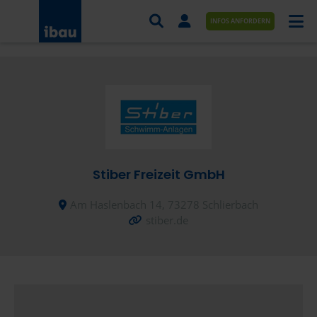
INFOS ANFORDERN
AUFTRÄGE NACH BRANCHE
AUFTRÄGE NACH ORT
SERVICES UND LEISTUNGEN
AKADEMIE
Stiber Freizeit GmbH
ÜBER UNS
Am Haslenbach 14, 73278 Schlierbach
stiber.de
KONTAKT