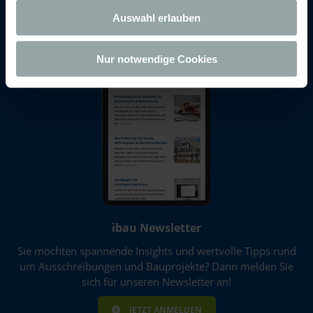
Daten in ein Drittland in Übereinstimmung mit den
Auswahl erlauben
Xing
europäischen Datenschutzvorschriften ermöglichen.
Da wir Ihre Privatsphäre schätzen, bitten wir Sie hiermit
Nur notwendige Cookies
um Ihre Einwilligung, die folgenden Cookies und
Technologien zu verwenden. Sie können nur der
Verwendung von notwendigen Cookies zustimmen oder
hier Ihre individuelle Auswahl bestätigen. Ihre Einwilligung
ist freiwillig und kann jederzeit später geändert oder
widerrufen werden, indem Sie auf die Schaltfläche
Einstellungen am unteren Ende der Webseite klicken.
Weitere Informationen erhalten Sie in unserer
Datenschutzerklärung
und im
Impressum
.
ibau Newsletter
Sie möchten spannende Insights und wertvolle Tipps rund
um Ausschreibungen und Bauprojekte? Dann melden Sie
sich für unseren Newsletter an!
JETZT ANMELDEN