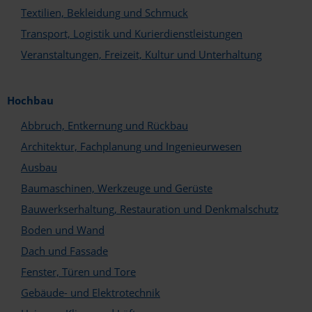
Textilien, Bekleidung und Schmuck
Transport, Logistik und Kurierdienstleistungen
Veranstaltungen, Freizeit, Kultur und Unterhaltung
In welchem Bereich sind Sie tätig?*
Hersteller und Handel
Hochbau
Architekten und Planer
Abbruch, Entkernung und Rückbau
Fachunternehmen
Architektur, Fachplanung und Ingenieurwesen
Welche Services und Leistungen bieten Sie an?*
Ausbau
Abbruch und Sanierung
Baumaschinen, Werkzeuge und Gerüste
Aufzugs- und Fördertechnik
Ausbau
Bauwerkserhaltung, Restauration und Denkmalschutz
Baugeräte und Baustoffe
Boden und Wand
Bauwerkserhaltung
Boden und Wand
Dach und Fassade
Brandschutz
Fenster, Türen und Tore
Dach und Fassade
Gebäude- und Elektrotechnik
Einrichtung und Ausstattung
Energie und Umwelt