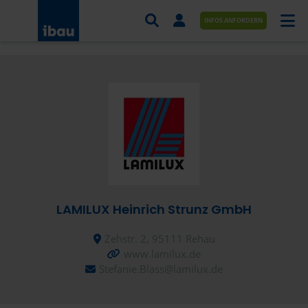
INFOS ANFORDERN
AUFTRÄGE NACH BRANCHE
AUFTRÄGE NACH ORT
SERVICES UND LEISTUNGEN
AKADEMIE
ÜBER UNS
LAMILUX Heinrich Strunz GmbH
KONTAKT
Zehstr. 2, 95111 Rehau
www.lamilux.de
Stefanie.Blass@lamilux.de