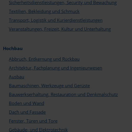
Sicherheitsdienstleistungen, Security und Bewachung
Textilien, Bekleidung und Schmuck
Transport, Logistik und Kurierdienstleistungen
Veranstaltungen, Freizeit, Kultur und Unterhaltung
In welchem Bereich sind Sie tätig?*
Hersteller und Handel
Hochbau
Architekten und Planer
Abbruch, Entkernung und Rückbau
Fachunternehmen
Architektur, Fachplanung und Ingenieurwesen
Welche Services und Leistungen bieten Sie an?*
Ausbau
Abbruch und Sanierung
Baumaschinen, Werkzeuge und Gerüste
Aufzugs- und Fördertechnik
Ausbau
Bauwerkserhaltung, Restauration und Denkmalschutz
Baugeräte und Baustoffe
Boden und Wand
Bauwerkserhaltung
Boden und Wand
Dach und Fassade
Brandschutz
Fenster, Türen und Tore
Dach und Fassade
Gebäude- und Elektrotechnik
Einrichtung und Ausstattung