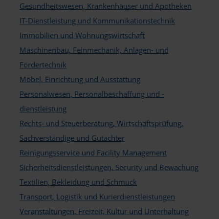
Ausbau
Gesundheitswesen, Krankenhäuser und Apotheken
Baugeräte und Baustoffe
IT-Dienstleistung und Kommunikationstechnik
Bauwerkserhaltung
Immobilien und Wohnungswirtschaft
Boden und Wand
Brandschutz
Maschinenbau, Feinmechanik, Anlagen- und
Dach und Fassade
Fördertechnik
Einrichtung und Ausstattun
Energie und Umwelt
Möbel, Einrichtung und Ausstattung
Fenster, Türen und Tore
Personalwesen, Personalbeschaffung und -
Gebäude- und Elektrotechn
dienstleistung
Heizung, Klima und Lüftung
Lebensmittel und Catering
Rechts- und Steuerberatung, Wirtschaftsprüfung,
Medizin
Sachverständige und Gutachter
Reinigung und Facilityman
Reinigungsservice und Facility Management
Rohbau
Sanitär und Bad
Sicherheitsdienstleistungen, Security und Bewachung
Software und Medientechni
Textilien, Bekleidung und Schmuck
Tiefbau und GaLa-Bau
Transport, Logistik und Kurierdienstleistungen
Transport und Logistik
Wirtschaft und Industrie
Veranstaltungen, Freizeit, Kultur und Unterhaltung