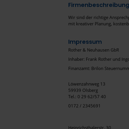
Firmenbeschreibun
Wir sind der richtige Ansprec
mit kreativer Planung, kosten
Impressum
Rother & Neuhausen GbR
Inhaber: Frank Rother und In
Finanzamt: Brilon Steuernum
Löwenzahnweg 13
59939 Olsberg
Tel.: 0 29 62/57 40
0172 / 2345691
Heinrichsthalerstr. 30