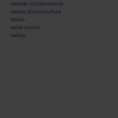
Gebäude- und Elektrotechnik
Heizung, Klima und Lüftung
Rohbau
Sanitär und Bad
Stahlbau
g
ik
agement
k