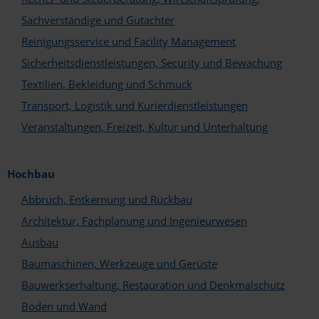
Sachverständige und Gutachter
Reinigungsservice und Facility Management
Sicherheitsdienstleistungen, Security und Bewachung
Textilien, Bekleidung und Schmuck
Transport, Logistik und Kurierdienstleistungen
Veranstaltungen, Freizeit, Kultur und Unterhaltung
In welchem Bereich sind Sie tätig?*
Hersteller und Handel
Hochbau
Architekten und Planer
Abbruch, Entkernung und Rückbau
Fachunternehmen
Architektur, Fachplanung und Ingenieurwesen
Welche Services und Leistungen bieten Sie an?*
Ausbau
Abbruch und Sanierung
Baumaschinen, Werkzeuge und Gerüste
Aufzugs- und Fördertechnik
Ausbau
Bauwerkserhaltung, Restauration und Denkmalschutz
Baugeräte und Baustoffe
Boden und Wand
Bauwerkserhaltung