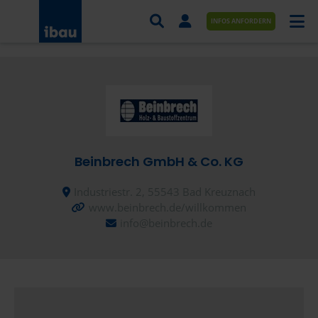
INFOS ANFORDERN
AUFTRÄGE NACH BRANCHE
AUFTRÄGE NACH ORT
SERVICES UND LEISTUNGEN
Beinbrech GmbH & Co. KG
AKADEMIE
Industriestr. 2, 55543 Bad Kreuznach
ÜBER UNS
www.beinbrech.de/willkommen
info@beinbrech.de
KONTAKT