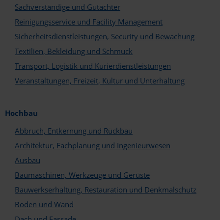
Sachverständige und Gutachter
Reinigungsservice und Facility Management
Sicherheitsdienstleistungen, Security und Bewachung
Textilien, Bekleidung und Schmuck
Transport, Logistik und Kurierdienstleistungen
Veranstaltungen, Freizeit, Kultur und Unterhaltung
In welchem Bereich sind Sie tätig?*
Hersteller und Handel
Hochbau
Architekten und Planer
Abbruch, Entkernung und Rückbau
Fachunternehmen
Architektur, Fachplanung und Ingenieurwesen
Welche Services und Leistungen bieten Sie an?*
Ausbau
Abbruch und Sanierung
Baumaschinen, Werkzeuge und Gerüste
Aufzugs- und Fördertechnik
Ausbau
Bauwerkserhaltung, Restauration und Denkmalschutz
Baugeräte und Baustoffe
Boden und Wand
Bauwerkserhaltung
Boden und Wand
Dach und Fassade