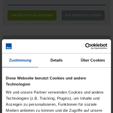
DIESEN AUFTRAG ANSEHEN
AUF MERKLISTE SETZEN
ÖFFENTLICH
Lieferung von einem Geräteträger mit
Frontsichelmähwerk
Zustimmung
Details
Über Cookies
Leistungsort:
45659 Recklinghausen
Vergabestelle:
2.2 - Vergabe -
Diese Webseite benutzt Cookies und andere
Veröffentlicht seit:
27.07.2026
Technologien
Bewerbungsfrist:
18.08.2026
Wir und unsere Partner verwenden Cookies und andere
Technologien (z.B. Tracking, Plugins), um Inhalte und
Anzeigen zu personalisieren, Funktionen für soziale
DIESEN AUFTRAG ANSEHEN
AUF MERKLISTE SETZEN
Medien anbieten zu können und die Zugriffe auf unsere