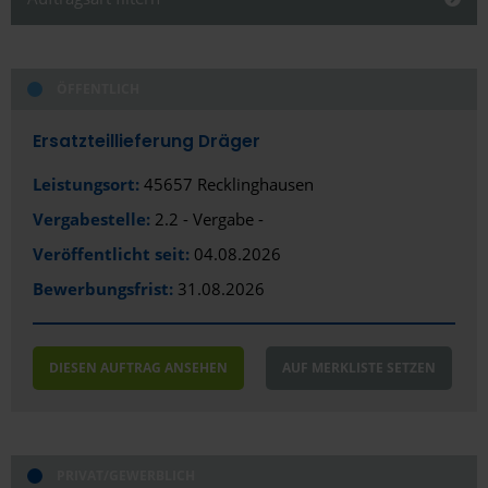
Schließen
ÖFFENTLICH
Alles anzeigen
Alles anzeigen
Öffentlich
Stadt
Ersatzteillieferung Dräger
Privat/Gewerblich
Recklinghausen
Leistungsort:
45657 Recklinghausen
Vergabestelle:
2.2 - Vergabe -
Bundesland
Veröffentlicht seit:
04.08.2026
Nordrhein-Westfalen
Bewerbungsfrist:
31.08.2026
DIESEN AUFTRAG ANSEHEN
AUF MERKLISTE SETZEN
PRIVAT/GEWERBLICH