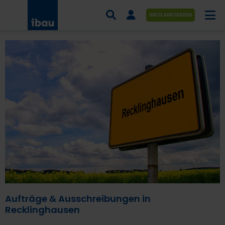
INFOS ANFORDERN
AUFTRÄGE NACH BRANCHE
AUFTRÄGE NACH ORT
SERVICES UND LEISTUNGEN
AKADEMIE
ÜBER UNS
KONTAKT
Aufträge & Ausschreibungen in
Recklinghausen