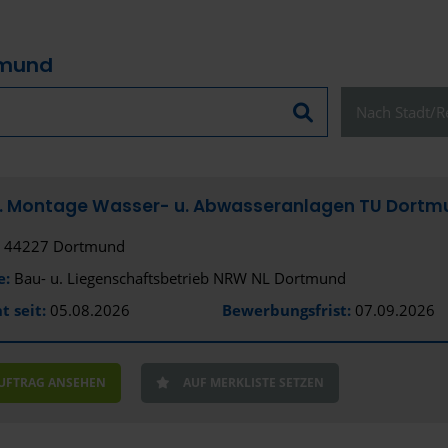
tmund
Nach Stadt/Re
Schließen
u. Montage Wasser- u. Abwasseranlagen TU Dortmun
44227 Dortmund
Alles anzeige
e:
Bau- u. Liegenschaftsbetrieb NRW NL Dortmund
Stadt
t seit:
05.08.2026
Bewerbungsfrist:
07.09.2026
Dortmund
Bundesland
AUFTRAG ANSEHEN
AUF MERKLISTE SETZEN
Nordrhein-