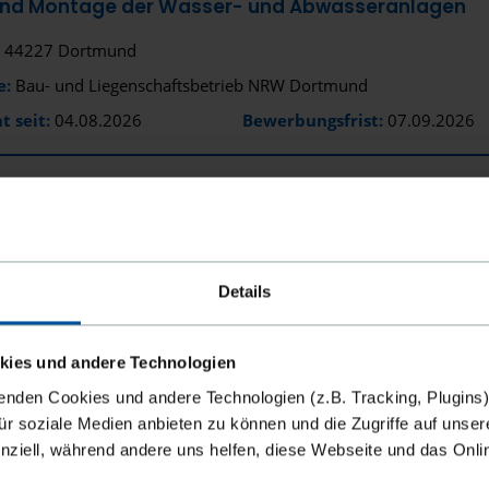
 und Montage der Wasser- und Abwasseranlagen
44227 Dortmund
e:
Bau- und Liegenschaftsbetrieb NRW Dortmund
t seit:
04.08.2026
Bewerbungsfrist:
07.09.2026
AUFTRAG ANSEHEN
AUF MERKLISTE SETZEN
Details
ubstrateinbau, Pflanzung und Pflege Wechselflorbe
44369 Dortmund
kies und andere Technologien
e:
Internationale Gartenausstellung Metropole Ruhr 2027 gGmb
enden Cookies und andere Technologien (z.B. Tracking, Plugins)
für soziale Medien anbieten zu können und die Zugriffe auf unser
t seit:
04.08.2026
Bewerbungsfrist:
15.09.2026
nziell, während andere uns helfen, diese Webseite und das Onl