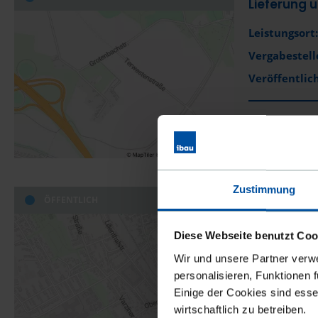
Lieferung
Leistungsort:
Vergabestell
Veröffentlich
DIESEN 
Zustimmung
ÖFFENTLICH
Los 1-18 S
Leistungsort:
Diese Webseite benutzt Coo
Vergabestell
Wir und unsere Partner verw
personalisieren, Funktionen 
Veröffentlich
Einige der Cookies sind esse
wirtschaftlich zu betreiben.