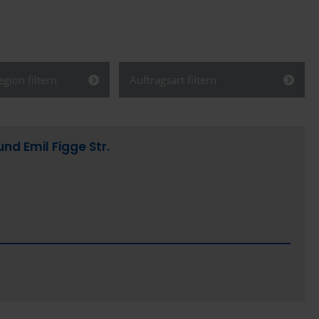
gion filtern
Auftragsart filtern
Schließen
Alles anzeigen
d Emil Figge Str.
Öffentlich
n
Privat/Gewerblich
Westfalen