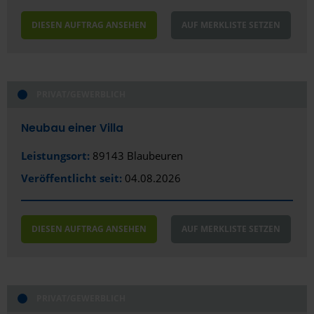
Halle (Saale)
DIESEN AUFTRAG ANSEHEN
AUF MERKLISTE SETZEN
Hamburg
Hameln
Hamm
PRIVAT/GEWERBLICH
Hanau
Neubau einer Villa
Hannover
Leistungsort:
89143 Blaubeuren
Heidelberg
Veröffentlicht seit:
04.08.2026
Heilbronn
DIESEN AUFTRAG ANSEHEN
AUF MERKLISTE SETZEN
Heiligenhaus
Hennigsdorf
Herford
PRIVAT/GEWERBLICH