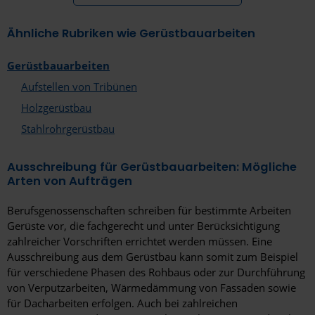
Leverkusen
Ähnliche Rubriken wie Gerüstbauarbeiten
Lörrach
Gerüstbauarbeiten
Lübeck
Aufstellen von Tribünen
Ludwigsburg
Holzgerüstbau
Stahlrohrgerüstbau
Ludwigsfelde
Ludwigshafen am Rhein
Ausschreibung für Gerüstbauarbeiten: Mögliche
Arten von Aufträgen
Lüneburg
Berufsgenossenschaften schreiben für bestimmte Arbeiten
Lünen
Gerüste vor, die fachgerecht und unter Berücksichtigung
zahlreicher Vorschriften errichtet werden müssen. Eine
Magdeburg
Ausschreibung aus dem Gerüstbau kann somit zum Beispiel
für verschiedene Phasen des Rohbaus oder zur Durchführung
Mainz
von Verputzarbeiten, Wärmedämmung von Fassaden sowie
Mannheim
für Dacharbeiten erfolgen. Auch bei zahlreichen