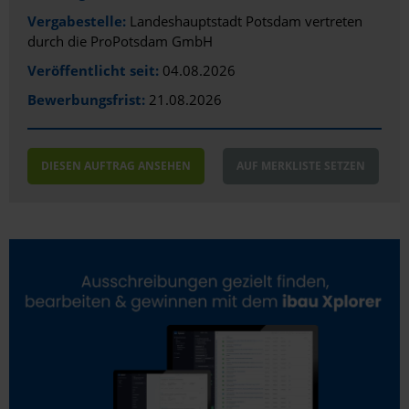
Vergabestelle:
Landeshauptstadt Potsdam vertreten
Dresden
durch die ProPotsdam GmbH
Duisburg
Veröffentlicht seit:
04.08.2026
Bewerbungsfrist:
21.08.2026
Düren
Düsseldorf
DIESEN AUFTRAG ANSEHEN
AUF MERKLISTE SETZEN
Eggenstein-Leopoldshafen
Eisenberg
Eisenhüttenstadt
Emmendingen
Erding
Erfurt
Erlangen