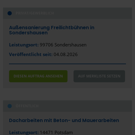
Celle
Chemnitz
PRIVAT/GEWERBLICH
Coburg
Außensanierung Freilichtbühnen in
Sondershausen
Coesfeld
Leistungsort:
99706 Sondershausen
Cottbus
Veröffentlicht seit:
04.08.2026
Cuxhaven
Dachau
DIESEN AUFTRAG ANSEHEN
AUF MERKLISTE SETZEN
Darmstadt
Delmenhorst
ÖFFENTLICH
Dessau-Roßlau
Dacharbeiten mit Beton- und Mauerarbeiten
Dietzenbach
Leistungsort:
14471 Potsdam
Dortmund