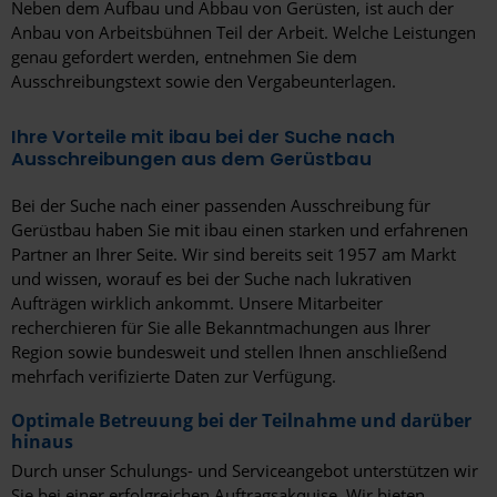
Worms
Neben dem Aufbau und Abbau von Gerüsten, ist auch der
Anbau von Arbeitsbühnen Teil der Arbeit. Welche Leistungen
Wuppertal
genau gefordert werden, entnehmen Sie dem
Ausschreibungstext sowie den Vergabeunterlagen.
Würzburg
Ihre Vorteile mit ibau bei der Suche nach
Zeitz
Ausschreibungen aus dem Gerüstbau
Zossen
Bei der Suche nach einer passenden Ausschreibung für
Zwickau
Gerüstbau haben Sie mit ibau einen starken und erfahrenen
Partner an Ihrer Seite. Wir sind bereits seit 1957 am Markt
Bundesland
und wissen, worauf es bei der Suche nach lukrativen
Aufträgen wirklich ankommt. Unsere Mitarbeiter
Baden-Württemberg
recherchieren für Sie alle Bekanntmachungen aus Ihrer
Region sowie bundesweit und stellen Ihnen anschließend
Bayern
mehrfach verifizierte Daten zur Verfügung.
Berlin
Optimale Betreuung bei der Teilnahme und darüber
hinaus
Brandenburg
Durch unser Schulungs- und Serviceangebot unterstützen wir
Sie bei einer erfolgreichen Auftragsakquise. Wir bieten
Hessen