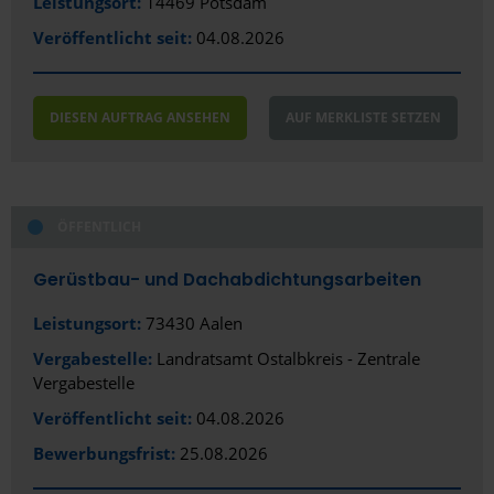
Leistungsort:
14469 Potsdam
Fürstenfeldbruck
Veröffentlicht seit:
04.08.2026
Fürth
Gelsenkirchen
DIESEN AUFTRAG ANSEHEN
AUF MERKLISTE SETZEN
Gera
Gießen
ÖFFENTLICH
Gladbeck
Gerüstbau- und Dachabdichtungsarbeiten
Gotha
Leistungsort:
73430 Aalen
Göttingen
Vergabestelle:
Landratsamt Ostalbkreis - Zentrale
Greifswald
Vergabestelle
Veröffentlicht seit:
04.08.2026
Gütersloh
Bewerbungsfrist:
25.08.2026
Hagen