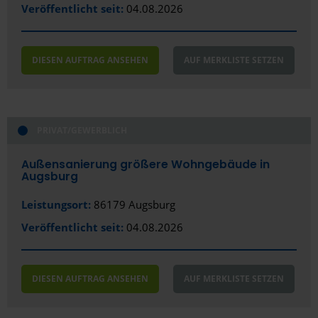
Veröffentlicht seit:
Biberach an der Riß
04.08.2026
Bielefeld
DIESEN AUFTRAG ANSEHEN
AUF MERKLISTE SETZEN
Bocholt
Bochum
Bonn
PRIVAT/GEWERBLICH
Bottrop
Außensanierung größere Wohngebäude in
Augsburg
Brackenheim
Leistungsort:
86179 Augsburg
Braunschweig
Veröffentlicht seit:
04.08.2026
Bremen
Bremerhaven
DIESEN AUFTRAG ANSEHEN
AUF MERKLISTE SETZEN
Burg bei Magdeburg