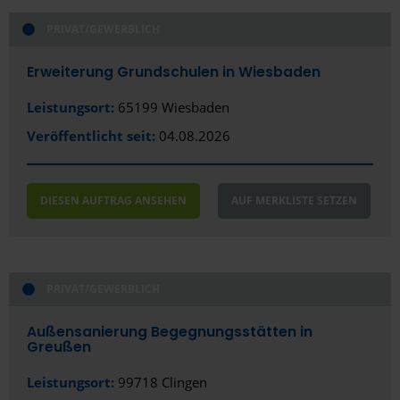
Bad Nauheim
PRIVAT/GEWERBLICH
Bad Neustadt
Erweiterung Grundschulen in Wiesbaden
Bad Segeberg
Leistungsort:
65199 Wiesbaden
Bad Vilbel
Veröffentlicht seit:
04.08.2026
Baden-Baden
Bamberg
DIESEN AUFTRAG ANSEHEN
AUF MERKLISTE SETZEN
Bautzen
Bayreuth
PRIVAT/GEWERBLICH
Bensheim
Außensanierung Begegnungsstätten in
Bergisch Gladbach
Greußen
Bernau bei Berlin
Leistungsort:
99718 Clingen