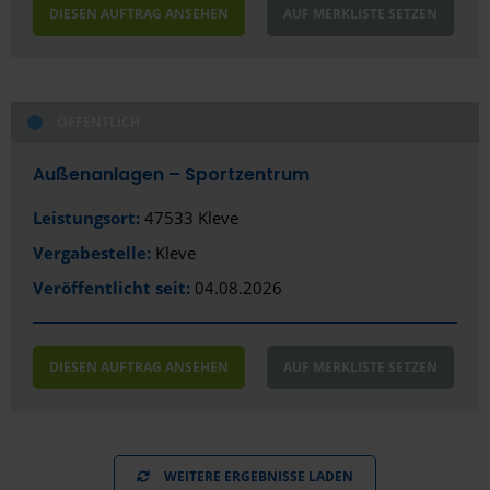
DIESEN AUFTRAG ANSEHEN
AUF MERKLISTE SETZEN
Kiel
Koblenz
ÖFFENTLICH
Köln
Königs Wusterhausen
Außenanlagen – Sportzentrum
Konstanz
Leistungsort:
47533 Kleve
Vergabestelle:
Kleve
Krefeld
Veröffentlicht seit:
04.08.2026
Laatzen
Landau
DIESEN AUFTRAG ANSEHEN
AUF MERKLISTE SETZEN
Landshut
Leipzig
Lemgo
WEITERE ERGEBNISSE LADEN