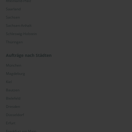
Rheinland-Pfalz
Saarland
Sachsen
Sachsen-Anhalt
Schleswig-Holstein
Thüringen
Aufträge nach Städten
München
Magdeburg
Kiel
Bautzen
Bielefeld
Dresden
Düsseldorf
Erfurt
Frankfurt am Main