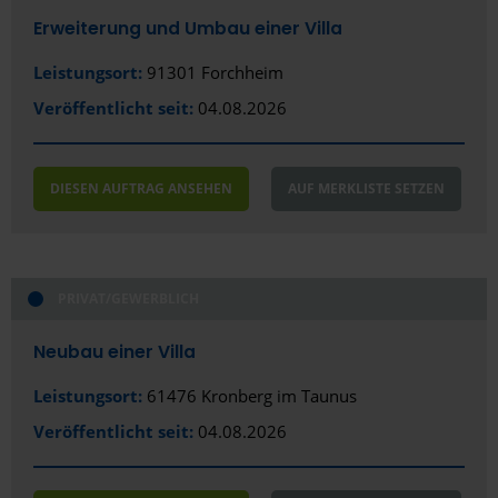
Herne
Erweiterung und Umbau einer Villa
Hildesheim
Leistungsort:
91301 Forchheim
Ibbenbüren
Veröffentlicht seit:
04.08.2026
Ingolstadt
Iserlohn
DIESEN AUFTRAG ANSEHEN
AUF MERKLISTE SETZEN
Itzehoe
Jena
PRIVAT/GEWERBLICH
Kaiserslautern
Neubau einer Villa
Karlsruhe
Leistungsort:
61476 Kronberg im Taunus
Kassel
Veröffentlicht seit:
04.08.2026
Kaufbeuren
Kempten