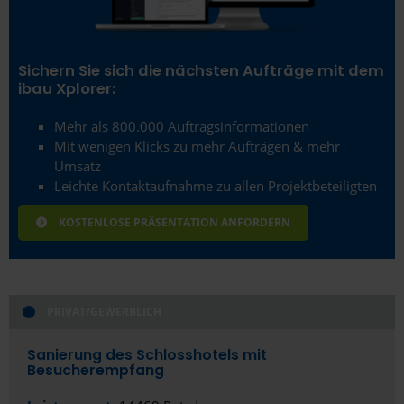
Eschborn
Essen
Sichern Sie sich die nächsten Aufträge mit dem
ibau Xplorer:
Esslingen am Neckar
Mehr als 800.000 Auftragsinformationen
Ettlingen
Mit wenigen Klicks zu mehr Aufträgen & mehr
Umsatz
Euskirchen
Leichte Kontaktaufnahme zu allen Projektbeteiligten
Flensburg
KOSTENLOSE PRÄSENTATION ANFORDERN
Frankfurt (Oder)
Frankfurt am Main
PRIVAT/GEWERBLICH
Freiberg
Freiburg im Breisgau
Sanierung des Schlosshotels mit
Besucherempfang
Fulda