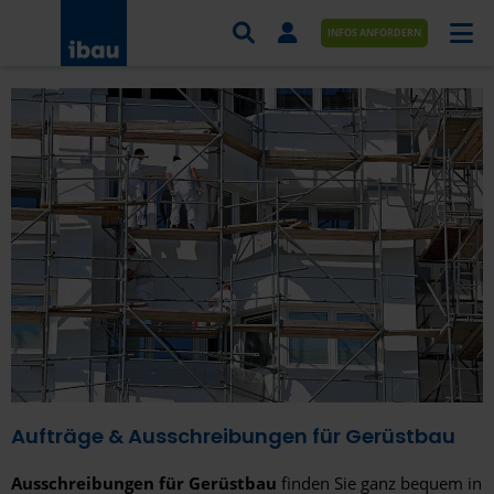
INFOS ANFORDERN
AUFTRÄGE NACH BRANCHE
AUFTRÄGE NACH ORT
SERVICES UND LEISTUNGEN
AKADEMIE
ÜBER UNS
KONTAKT
Aufträge & Ausschreibungen für Gerüstbau
Ausschreibungen für Gerüstbau
finden Sie ganz bequem in