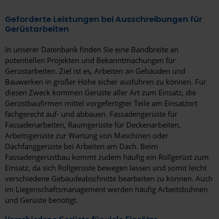
Stendal
Geforderte Leistungen bei Ausschreibungen für
Gerüstarbeiten
Stolberg
Stralsund
In unserer Datenbank finden Sie eine Bandbreite an
potentiellen Projekten und Bekanntmachungen für
Straubing
Gerüstarbeiten. Ziel ist es, Arbeiten an Gebäuden und
Bauwerken in großer Höhe sicher ausführen zu können. Für
Stuttgart
diesen Zweck kommen Gerüste aller Art zum Einsatz, die
Gerüstbaufirmen mittel vorgefertigter Teile am Einsatzort
Templin
fachgerecht auf- und abbauen. Fassadengerüste für
Fassadenarbeiten, Raumgerüste für Deckenarbeiten,
Traunstein
Arbeitsgerüste zur Wartung von Maschinen oder
Dachfanggerüste bei Arbeiten am Dach. Beim
Trier
Fassadengerüstbau kommt zudem häufig ein Rollgerüst zum
Tübingen
Einsatz, da sich Rollgerüste bewegen lassen und somit leicht
verschiedene Gebäudeabschnitte bearbeiten zu können. Auch
Ulm
im Liegenschaftsmanagement werden häufig Arbeitsbühnen
und Gerüste benötigt.
Velbert