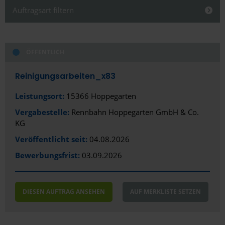
Schließen
Auftragsart filtern
Schließen
ÖFFENTLICH
Alles anzeigen
Alles anzeigen
Öffentlich
Stadt
Reinigungsarbeiten_x83
Privat/Gewerblich
Aachen
Leistungsort:
15366 Hoppegarten
Vergabestelle:
Rennbahn Hoppegarten GmbH & Co.
Altenburg
KG
Amberg
Veröffentlicht seit:
04.08.2026
Aue
Bewerbungsfrist:
03.09.2026
Augsburg
DIESEN AUFTRAG ANSEHEN
AUF MERKLISTE SETZEN
Bad Aibling
Bad Kreuznach