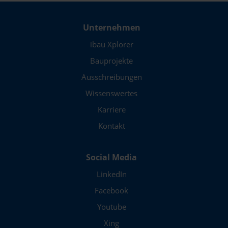
Ammerland
Unternehmen
Emsland
ibau Xplorer
Erzgebirge
Bauprojekte
Ausschreibungen
Fränkische Schweiz
Wissenswertes
Harz
Karriere
Hochsauerlandkreis
Kontakt
Märkischer Kreis
Social Media
Mecklenburg
LinkedIn
Ortenaukreis
Facebook
Ostwestfalen-Lippe
Youtube
Rhein-Main
Xing