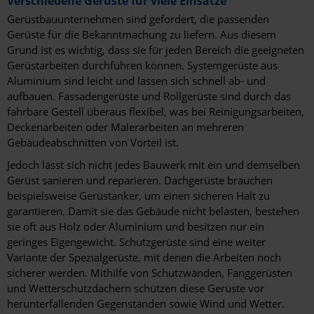
Verschiedene Gerüste für viele Einsätze
Villingen-Schwenningen
Gerüstbauunternehmen sind gefordert, die passenden
Gerüste für die Bekanntmachung zu liefern. Aus diesem
Vilsbiburg
Grund ist es wichtig, dass sie für jeden Bereich die geeigneten
Völklingen
Gerüstarbeiten durchführen können. Systemgerüste aus
Aluminium sind leicht und lassen sich schnell ab- und
Weißenfels
aufbauen. Fassadengerüste und Rollgerüste sind durch das
fahrbare Gestell überaus flexibel, was bei Reinigungsarbeiten,
Wesel
Deckenarbeiten oder Malerarbeiten an mehreren
Gebäudeabschnitten von Vorteil ist.
Wiesbaden
Jedoch lässt sich nicht jedes Bauwerk mit ein und demselben
Wilhelmshaven
Gerüst sanieren und reparieren. Dachgerüste brauchen
beispielsweise Gerüstanker, um einen sicheren Halt zu
Winnenden
garantieren. Damit sie das Gebäude nicht belasten, bestehen
sie oft aus Holz oder Aluminium und besitzen nur ein
Witten
geringes Eigengewicht. Schutzgerüste sind eine weiter
Variante der Spezialgerüste, mit denen die Arbeiten noch
Wittlich
sicherer werden. Mithilfe von Schutzwänden, Fanggerüsten
und Wetterschutzdächern schützen diese Gerüste vor
Wolfsburg
herunterfallenden Gegenständen sowie Wind und Wetter.