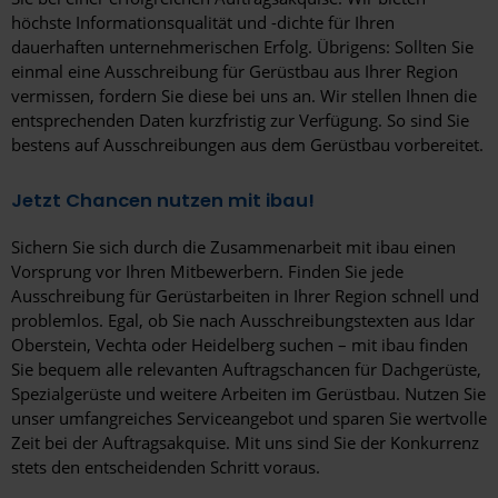
höchste Informationsqualität und -dichte für Ihren
Mecklenburg-Vorpommern
dauerhaften unternehmerischen Erfolg. Übrigens: Sollten Sie
einmal eine Ausschreibung für Gerüstbau aus Ihrer Region
Niedersachsen
vermissen, fordern Sie diese bei uns an. Wir stellen Ihnen die
entsprechenden Daten kurzfristig zur Verfügung. So sind Sie
Nordrhein-Westfalen
bestens auf Ausschreibungen aus dem Gerüstbau vorbereitet.
Rheinland-Pfalz
Jetzt Chancen nutzen mit ibau!
Saarland
Sichern Sie sich durch die Zusammenarbeit mit ibau einen
Sachsen
Vorsprung vor Ihren Mitbewerbern. Finden Sie jede
Ausschreibung für Gerüstarbeiten in Ihrer Region schnell und
Sachsen-Anhalt
problemlos. Egal, ob Sie nach Ausschreibungstexten aus Idar
Oberstein, Vechta oder Heidelberg suchen – mit ibau finden
Schleswig-Holstein
Sie bequem alle relevanten Auftragschancen für Dachgerüste,
Spezialgerüste und weitere Arbeiten im Gerüstbau. Nutzen Sie
Thüringen
unser umfangreiches Serviceangebot und sparen Sie wertvolle
Zeit bei der Auftragsakquise. Mit uns sind Sie der Konkurrenz
Region
stets den entscheidenden Schritt voraus.
Altenkirchen