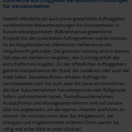
Zahlreiche Auftraggeber bei Bekanntmachungen
für Gerüstarbeiten
Rotenburg (Wümme)
Sowohl öffentliche als auch privat-gewerbliche Auftraggeber
Rüsselsheim am Main
veröffentlichen Bekanntmachungen für Gerüstarbeiten in
Ausschreibungsportalen. Während privat-gewerbliche
Saarbrücken
Projekte frei den potentiellen Auftragnehmer wählen können,
Saarlouis
ist die Vergabestelle bei öffentlichen Verfahren an das
Vergaberecht gebunden. Die gesuchte Leistung wird in diesem
Salzgitter
Fall über ein Verfahren vergeben, den Zuschlag erhält das
wirtschaftlichste Angebot. Zu den öffentlichen Auftraggebern
Schweinfurt
gehören beispielsweise der Bund, der Landkreis oder auch die
Stadt selbst. Gerüstbaufirmen erhalten Aufträge für
Schwerin
Gerüstarbeiten zum Teil auch über die Generalunternehmer,
die über Subunternehmen Fassadengerüste oder Rollgerüste
Selm
liefern und montieren lassen. Tunnelbauunternehmen,
Senftenberg
Ausbaufirmen und Montageunternehmen sind auf Gerüste
aller Art angewiesen, um die eigenen Arbeiten ausführen zu
Siegen
können. Sie möchten mehr über das Vergaberecht, die
eVergabe und Angebotsfristen erfahren? Dann werfen Sie
Solingen
ruhig mal einen Blick in unser Glossar!