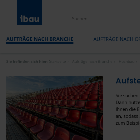
AUFTRÄGE NACH BRANCHE
AUFTRÄGE NACH O
Sie befinden sich hier:
Startseite
Aufträge nach Branche
Hochbau
Aufst
Sie suchen 
Dann nutze
Ihnen die 
an, sodass
zum Beispi