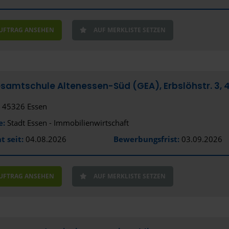
Bayreuth
Bensheim
AUFTRAG ANSEHEN
AUF MERKLISTE SETZEN
Bergisch G
Bernau bei
Biberach a
amtschule Altenessen-Süd (GEA), Erbslöhstr. 3, 4
Bielefeld
45326 Essen
e:
Stadt Essen - Immobilienwirtschaft
Bocholt
t seit:
04.08.2026
Bewerbungsfrist:
03.09.2026
Bochum
Bonn
AUFTRAG ANSEHEN
AUF MERKLISTE SETZEN
Bottrop
Brackenhe
Braunschw