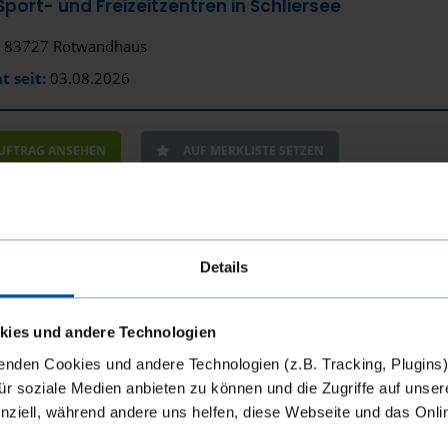
port- und Freizeitzentren in Schliersee
Bremen
83727 Rotwandhaus
Bremerha
t seit:
03.08.2026
Burg bei 
AUFTRAG ANSEHEN
AUF MERKLISTE SETZEN
Celle
Chemnitz
Coburg
keitskoordination
Details
Coesfeld
80995 München
Cottbus
e:
Landeshauptstadt München, Baureferat
kies und andere Technologien
Cuxhaven
t seit:
03.08.2026
Bewerbungsfrist:
18.08.2026
enden Cookies und andere Technologien (z.B. Tracking, Plugins)
für soziale Medien anbieten zu können und die Zugriffe auf unser
Dachau
nziell, während andere uns helfen, diese Webseite und das Onl
Darmstadt
AUFTRAG ANSEHEN
AUF MERKLISTE SETZEN