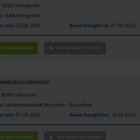
59320 Ennigerloh
Emmendin
e:
Stadt Ennigerloh
Erding
t seit:
03.08.2026
Bewerbungsfrist:
01.09.2026
Erfurt
Erlangen
AUFTRAG ANSEHEN
AUF MERKLISTE SETZEN
Eschborn
Essen
Esslingen 
keitskoordination
Ettlingen
80995 München
e:
Landeshauptstadt München – Baureferat
Euskirchen
t seit:
01.08.2026
Bewerbungsfrist:
18.08.2026
Flensburg
Frankfurt (
AUFTRAG ANSEHEN
AUF MERKLISTE SETZEN