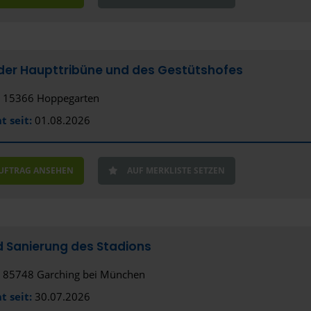
Frankfurt 
Freiberg
Freiburg i
der Haupttribüne und des Gestütshofes
Fulda
15366 Hoppegarten
Fürstenfel
t seit:
01.08.2026
Fürth
AUFTRAG ANSEHEN
AUF MERKLISTE SETZEN
Gelsenkirc
Gera
Gießen
 Sanierung des Stadions
Gladbeck
85748 Garching bei München
Gotha
t seit:
30.07.2026