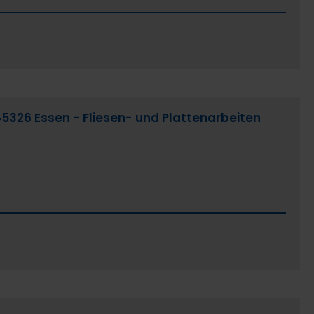
ladbach
 Berlin
n der Riß
5326 Essen - Fliesen- und Plattenarbeiten
im
eig