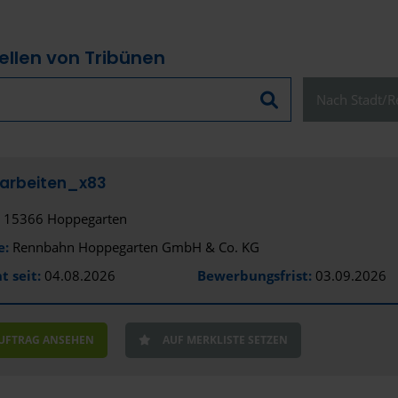
ellen von Tribünen
Nach Stadt/Re
Schließen
sarbeiten_x83
15366 Hoppegarten
Alles anzeige
e:
Rennbahn Hoppegarten GmbH & Co. KG
Stadt
t seit:
04.08.2026
Bewerbungsfrist:
03.09.2026
Aachen
Altenburg
AUFTRAG ANSEHEN
AUF MERKLISTE SETZEN
Amberg