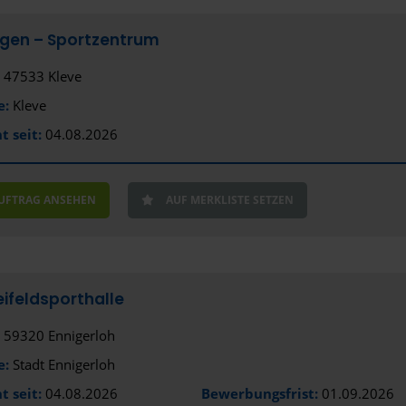
Aue
gen – Sportzentrum
Augsburg
47533 Kleve
Bad Aiblin
e:
Kleve
Bad Kreuz
t seit:
04.08.2026
Bad Nauh
Bad Neust
AUFTRAG ANSEHEN
AUF MERKLISTE SETZEN
Bad Segeb
Bad Vilbel
ifeldsporthalle
Baden-Bad
59320 Ennigerloh
Bamberg
e:
Stadt Ennigerloh
Bautzen
t seit:
04.08.2026
Bewerbungsfrist:
01.09.2026