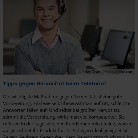
hier Ihre individuelle Auswahl bestätigen. Ihre Einwilligung
ist freiwillig und kann jederzeit später geändert oder
widerrufen werden, indem Sie auf die Schaltfläche
Einstellungen am unteren Ende der Webseite klicken.
Weitere Informationen erhalten Sie in unserer
Datenschutzerklärung
und im
Impressum
.
© Tyler Olson / stock.adobe.com
Tipps gegen Nervosität beim Telefonat
Die wichtigste Maßnahme gegen Nervosität ist eine gute
Vorbereitung. Egal wie selbstbewusst man auftritt, schlechte
Antworten fallen auf! Und selbst bei größter Nervosität,
stimmt die Vorbereitung, wirkt man viel kompetenter. Sie
müssen in der Lage sein, den Kund:innen mitzuteilen, warum
ausgerechnet Ihr Produkt für ihr Anliegen ideal geeignet ist.
Zeigen Sie Ihrem Gegenüber, dass Sie sich tatsächlich mit ihm