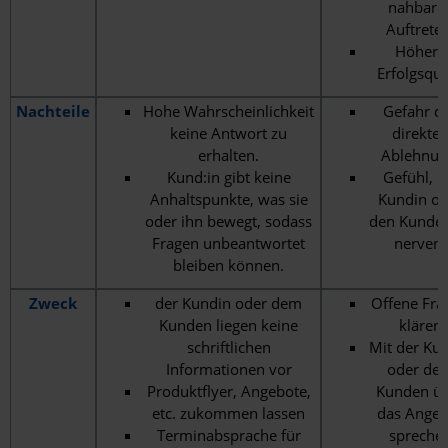
nahbare
Auftreten
Höhere
Erfolgsqu
Nachteile
Hohe Wahrscheinlichkeit
Gefahr d
keine Antwort zu
direkte
erhalten.
Ablehnun
Kund:in gibt keine
Gefühl, d
Anhaltspunkte, was sie
Kundin od
oder ihn bewegt, sodass
den Kunden
Fragen unbeantwortet
nerven.
bleiben können.
Zweck
der Kundin oder dem
Offene Fra
Kunden liegen keine
klären
schriftlichen
Mit der Ku
Informationen vor
oder de
Produktflyer, Angebote,
Kunden ü
etc. zukommen lassen
das Angeb
Terminabsprache für
spreche