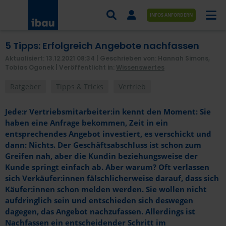
INFOS ANFORDERN
5 Tipps: Erfolgreich Angebote nachfassen
AUFTRÄGE NACH BRANCHE
Aktualisiert: 13.12.2021 08:34
| Geschrieben von: Hannah Simons,
Tobias Ogonek |
Veröffentlicht in:
Wissenswertes
AUFTRÄGE NACH ORT
Ratgeber
Tipps & Tricks
Vertrieb
SERVICES UND LEISTUNGEN
Jede:r Vertriebsmitarbeiter:in kennt den Moment: Sie
AKADEMIE
haben eine Anfrage bekommen, Zeit in ein
entsprechendes Angebot investiert, es verschickt und
ÜBER UNS
dann: Nichts. Der Geschäftsabschluss ist schon zum
Greifen nah, aber die Kundin beziehungsweise der
KONTAKT
Kunde springt einfach ab. Aber warum? Oft verlassen
sich Verkäufer:innen fälschlicherweise darauf, dass sich
Käufer:innen schon melden werden. Sie wollen nicht
aufdringlich sein und entschieden sich deswegen
dagegen, das Angebot nachzufassen. Allerdings ist
Nachfassen ein entscheidender Schritt im