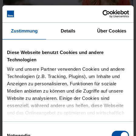
Zustimmung
Details
Über Cookies
Diese Webseite benutzt Cookies und andere
Technologien
VERKAUFSPSYCHOLOGIE: MIT DIESEN TRICKS BEKOMMEN SIE
Wir und unsere Partner verwenden Cookies und andere
IHR PRODUKT AN DEN MANN!
Technologien (z.B. Tracking, Plugins), um Inhalte und
13.04.2023 13:12
| Hannah Simons
Anzeigen zu personalisieren, Funktionen für soziale
Veröffentlicht in:
Wissenswertes
Medien anbieten zu können und die Zugriffe auf unsere
Website zu analysieren. Einige der Cookies sind
essenziell, während andere uns helfen, diese Webseite
und das Onlineangebot zu optimieren und wirtschaftlich
zu betreiben.
Einwilligungsauswahl
Außerdem geben wir Informationen zu Ihrer Verwendung
Notwendig