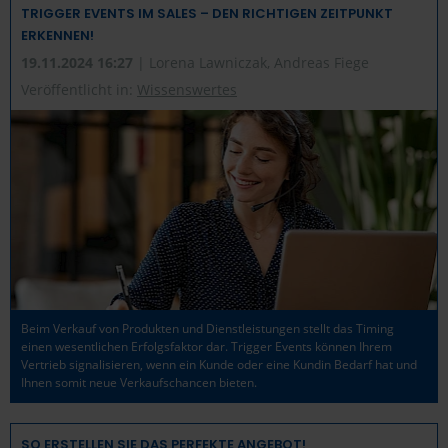
TRIGGER EVENTS IM SALES – DEN RICHTIGEN ZEITPUNKT
ERKENNEN!
19.11.2024 16:27
| Lorena Lawniczak, Andreas Fiege
Veröffentlicht in:
Wissenswertes
Beim Verkauf von Produkten und Dienstleistungen stellt das Timing
einen wesentlichen Erfolgsfaktor dar. Trigger Events können Ihrem
Vertrieb signalisieren, wenn ein Kunde oder eine Kundin Bedarf hat und
Ihnen somit neue Verkaufschancen bieten.
SO ERSTELLEN SIE DAS PERFEKTE ANGEBOT!