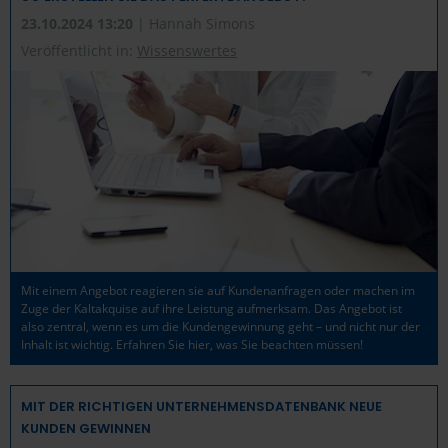
23.10.2024 13:20
| Hannah Simons
Veröffentlicht in:
Wissenswertes
Mit einem Angebot reagieren sie auf Kundenanfragen oder machen im
Zuge der Kaltakquise auf ihre Leistung aufmerksam. Das Angebot ist
also zentral, wenn es um die Kundengewinnung geht – und nicht nur der
Inhalt ist wichtig. Erfahren Sie hier, was Sie beachten müssen!
MIT DER RICHTIGEN UNTERNEHMENSDATENBANK NEUE
KUNDEN GEWINNEN