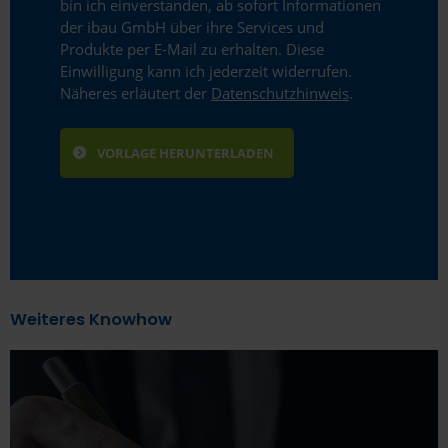
bin ich einverstanden, ab sofort Informationen
der ibau GmbH über ihre Services und
Produkte per E-Mail zu erhalten. Diese
Einwilligung kann ich jederzeit widerrufen.
Näheres erläutert der
Datenschutzhinweis
.
Weiteres Knowhow