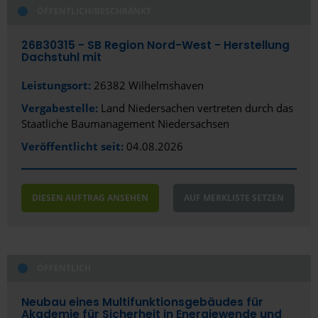
ÖFFENTLICH/BESCHRÄNKT
Alles anzeigen
Alles anzeigen
Öffentlich
Stadt
26B30315 - SB Region Nord-West - Herstellung
Dachstuhl mit
Privat/Gewerblich
Wilhelmshaven
Leistungsort:
26382 Wilhelmshaven
Bundesland
Vergabestelle:
Land Niedersachen vertreten durch das
Staatliche Baumanagement Niedersachsen
Niedersachsen
Veröffentlicht seit:
04.08.2026
DIESEN AUFTRAG ANSEHEN
AUF MERKLISTE SETZEN
ÖFFENTLICH
Neubau eines Multifunktionsgebäudes für
Akademie für Sicherheit in Energiewende und