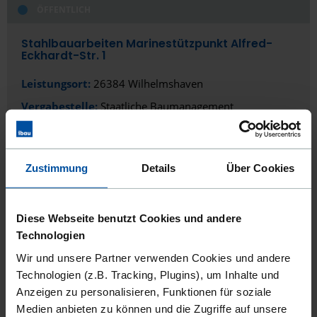
ÖFFENTLICH
Stahlbauarbeiten Marinestützpunkt Alfred-
Eckhardt-Str. 1
Leistungsort:
26384 Wilhelmshaven
Vergabestelle:
Staatliche Baumanagement
Niedersachsen
Veröffentlicht seit:
16.07.2026
Bewerbungsfrist:
17.08.2026
Zustimmung
Details
Über Cookies
DIESEN AUFTRAG ANSEHEN
AUF MERKLISTE SETZEN
Diese Webseite benutzt Cookies und andere
Technologien
Wir und unsere Partner verwenden Cookies und andere
Technologien (z.B. Tracking, Plugins), um Inhalte und
PRIVAT/GEWERBLICH
Anzeigen zu personalisieren, Funktionen für soziale
Medien anbieten zu können und die Zugriffe auf unsere