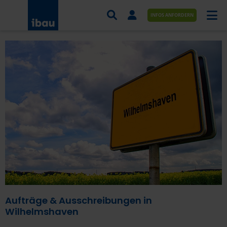
INFOS ANFORDERN
AUFTRÄGE NACH BRANCHE
AUFTRÄGE NACH ORT
SERVICES UND LEISTUNGEN
AKADEMIE
ÜBER UNS
KONTAKT
Aufträge & Ausschreibungen in
Wilhelmshaven