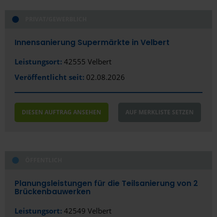
Schließen
PRIVAT/GEWERBLICH
Alles anzeigen
Alles anzeigen
Öffentlich
Stadt
Innensanierung Supermärkte in Velbert
Privat/Gewerblich
Velbert
Leistungsort:
42555 Velbert
Veröffentlicht seit:
02.08.2026
Bundesland
Nordrhein-Westfalen
DIESEN AUFTRAG ANSEHEN
AUF MERKLISTE SETZEN
ÖFFENTLICH
Planungsleistungen für die Teilsanierung von 2
Brückenbauwerken
Leistungsort:
42549 Velbert