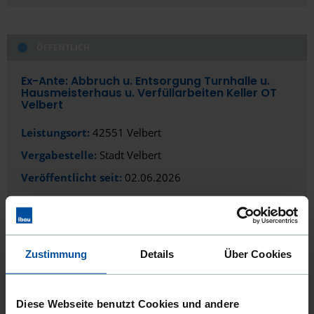
ÖFFENTLICH
Ex-Ante: Abbruch u. Entsorgung Turnhalle u.
Hausmeisterhaus u. Verfüllarbeiten Keller OT
Velbert
Leistungsort:
42551 Velbert
Vergabestelle:
Stadt Velbert
Veröffentlicht seit:
02.06.2026
DIESEN AUFTRAG ANSEHEN
AUF MERKLISTE SETZEN
Zustimmung
Details
Über Cookies
ÖFFENTLICH/BESCHRÄNKT
Diese Webseite benutzt Cookies und andere