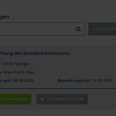
ngen
Nach Stadt/Re
Schließen
ftung des Betriebsrestaurants
72076 Tübingen
Alles anzeige
e:
Max-Planck-Haus
Stadt
t seit:
04.08.2026
Bewerbungsfrist:
10.09.2026
Tübingen
Bundesland
AUFTRAG ANSEHEN
AUF MERKLISTE SETZEN
Baden-Wür