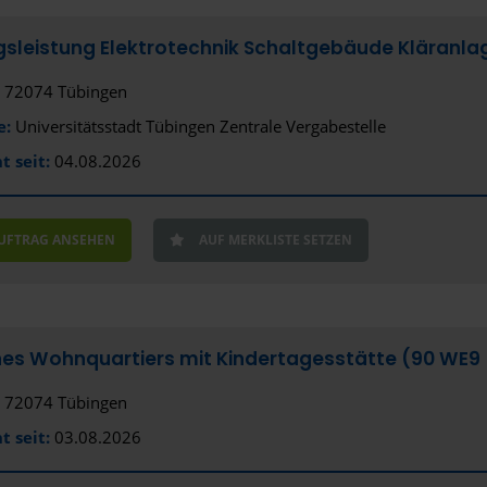
gsleistung Elektrotechnik Schaltgebäude Kläranla
72074 Tübingen
e:
Universitätsstadt Tübingen Zentrale Vergabestelle
t seit:
04.08.2026
AUFTRAG ANSEHEN
AUF MERKLISTE SETZEN
es Wohnquartiers mit Kindertagesstätte (90 WE9
72074 Tübingen
t seit:
03.08.2026