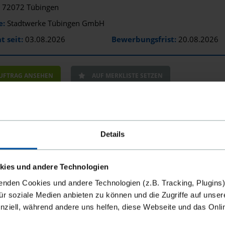
72072 Tübingen
e:
Stadtwerke Tübingen GmbH
t seit:
03.08.2026
Bewerbungsfrist:
20.08.2026
AUFTRAG ANSEHEN
AUF MERKLISTE SETZEN
rneuerung Fahrzeugrückhaltesystem Olgastraße
Details
72074 Tübingen
e:
Universitätsstadt Tübingen Zentrale Vergabestelle
kies und andere Technologien
t seit:
03.08.2026
enden Cookies und andere Technologien (z.B. Tracking, Plugins)
für soziale Medien anbieten zu können und die Zugriffe auf unser
nziell, während andere uns helfen, diese Webseite und das Onl
AUFTRAG ANSEHEN
AUF MERKLISTE SETZEN