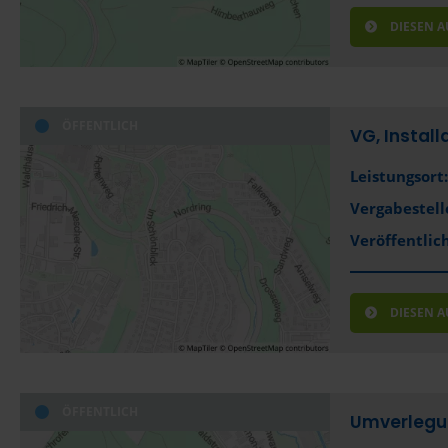
DIESEN 
ÖFFENTLICH
VG, Install
Leistungsort:
Vergabestell
Veröffentlich
DIESEN 
ÖFFENTLICH
Umverlegun