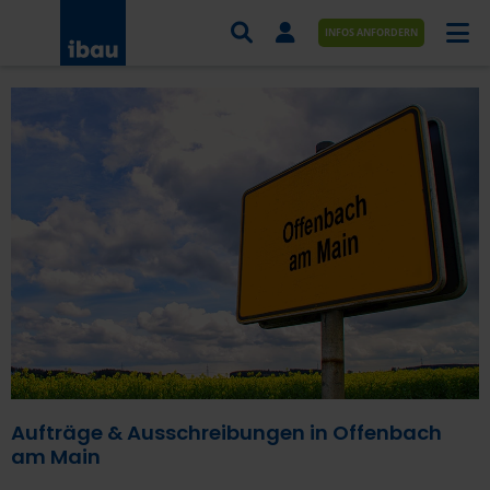
INFOS ANFORDERN
AUFTRÄGE NACH BRANCHE
AUFTRÄGE NACH ORT
SERVICES UND LEISTUNGEN
AKADEMIE
ÜBER UNS
KONTAKT
Aufträge & Ausschreibungen in Offenbach
am Main