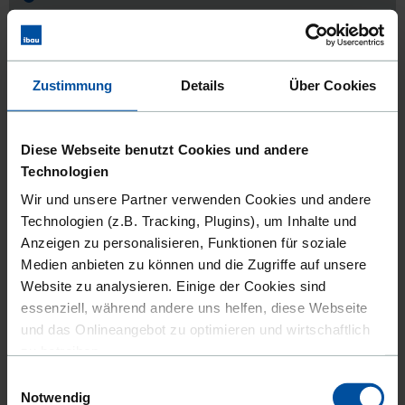
Neubau Büro- und Verwaltungsgebäude
Industrie und Handel in Offenbach
Zustimmung
Details
Über Cookies
Leistungsort:
63075 Offenbach am Main
Veröffentlicht seit:
29.07.2026
Diese Webseite benutzt Cookies und andere
Technologien
DIESEN AUFTRAG ANSEHEN
AUF MERKLISTE SETZEN
Wir und unsere Partner verwenden Cookies und andere
Technologien (z.B. Tracking, Plugins), um Inhalte und
Anzeigen zu personalisieren, Funktionen für soziale
Medien anbieten zu können und die Zugriffe auf unsere
WEITERE ERGEBNISSE LADEN
Website zu analysieren. Einige der Cookies sind
essenziell, während andere uns helfen, diese Webseite
Verpassen Sie keine Aufträge in Offenbach am
und das Onlineangebot zu optimieren und wirtschaftlich
Main mehr
zu betreiben.
Einwilligungsauswahl
Außerdem geben wir Informationen zu Ihrer Verwendung
Mit ibau verpassen Sie keine für Sie passenden
Notwendig
Ausschreibungen in Offenbach am Main mehr. Wir helfen
unserer Website an unsere Partner für soziale Medien,