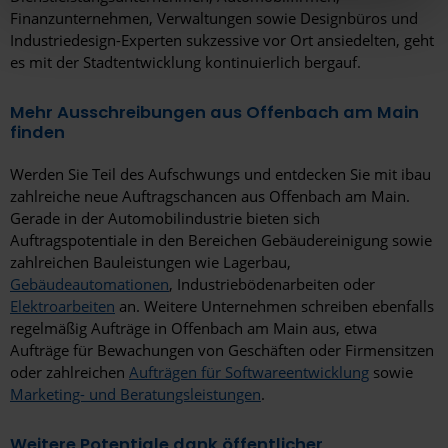
Finanzunternehmen, Verwaltungen sowie Designbüros und
hier Ihre individuelle Auswahl bestätigen. Ihre Einwilligung
Industriedesign-Experten sukzessive vor Ort ansiedelten, geht
ist freiwillig und kann jederzeit später geändert oder
es mit der Stadtentwicklung kontinuierlich bergauf.
widerrufen werden, indem Sie auf die Schaltfläche
Einstellungen am unteren Ende der Webseite klicken.
Mehr Ausschreibungen aus Offenbach am Main
Weitere Informationen erhalten Sie in unserer
finden
Datenschutzerklärung
und im
Impressum
.
Werden Sie Teil des Aufschwungs und entdecken Sie mit ibau
zahlreiche neue Auftragschancen aus Offenbach am Main.
Gerade in der Automobilindustrie bieten sich
Auftragspotentiale in den Bereichen Gebäudereinigung sowie
zahlreichen Bauleistungen wie Lagerbau,
Gebäudeautomationen
, Industriebödenarbeiten oder
Elektroarbeiten
an. Weitere Unternehmen schreiben ebenfalls
regelmäßig Aufträge in Offenbach am Main aus, etwa
Aufträge für Bewachungen von Geschäften oder Firmensitzen
oder zahlreichen
Aufträgen für Softwareentwicklung
sowie
Marketing- und Beratungsleistungen
.
Weitere Potentiale dank öffentlicher