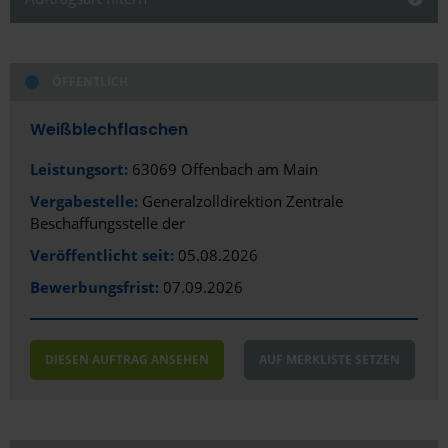
Schließen
ÖFFENTLICH
Alles anzeigen
Alles anzeigen
Öffentlich
Stadt
Weißblechflaschen
Privat/Gewerblich
Offenbach am Main
Leistungsort:
63069 Offenbach am Main
Vergabestelle:
Generalzolldirektion Zentrale
Bundesland
Beschaffungsstelle der
Hessen
Veröffentlicht seit:
05.08.2026
Bewerbungsfrist:
07.09.2026
Region
Rhein-Main
DIESEN AUFTRAG ANSEHEN
AUF MERKLISTE SETZEN