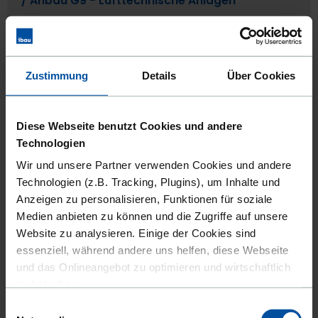
/­ Anbau G9 - Lufttechnische Anlagen
Leistungsort:
46047 Oberhausen
Vergabestelle:
SBO Servicebetriebe Oberhausen -
Eigenbetrieb der Stadt Oberhausen
Zustimmung
Details
Über Cookies
Veröffentlicht seit:
31.07.2026
Bewerbungsfrist:
01.09.2026
Diese Webseite benutzt Cookies und andere
Technologien
DIESEN AUFTRAG ANSEHEN
AUF MERKLISTE SETZEN
Wir und unsere Partner verwenden Cookies und andere
Technologien (z.B. Tracking, Plugins), um Inhalte und
Anzeigen zu personalisieren, Funktionen für soziale
Medien anbieten zu können und die Zugriffe auf unsere
Website zu analysieren. Einige der Cookies sind
ÖFFENTLICH
essenziell, während andere uns helfen, diese Webseite
Bertha-von-Suttner-Gymnasium, Erweiterung
und das Onlineangebot zu optimieren und wirtschaftlich
/­ Anbau G9 - Sanitär- und Heizungsarbeiten
zu betreiben.
Einwilligungsauswahl
Leistungsort:
46047 Oberhausen
Außerdem geben wir Informationen zu Ihrer Verwendung