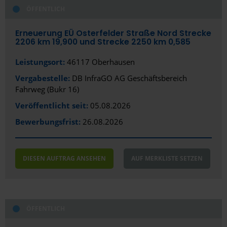
ÖFFENTLICH
Alles anzeigen
Alles anzeigen
Öffentlich
Stadt
Erneuerung EÜ Osterfelder Straße Nord Strecke
2206 km 19,900 und Strecke 2250 km 0,585
Privat/Gewerblich
Oberhausen
Leistungsort:
46117 Oberhausen
Bundesland
Vergabestelle:
DB InfraGO AG Geschäftsbereich
Fahrweg (Bukr 16)
Nordrhein-Westfalen
Veröffentlicht seit:
05.08.2026
Bewerbungsfrist:
26.08.2026
DIESEN AUFTRAG ANSEHEN
AUF MERKLISTE SETZEN
ÖFFENTLICH