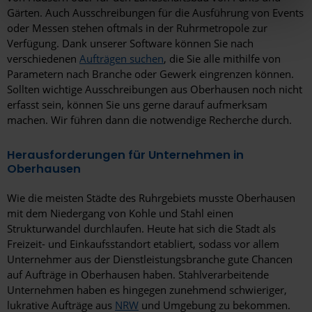
Verwendung von notwendigen Cookies zustimmen oder
Gärten. Auch Ausschreibungen für die Ausführung von Events
hier Ihre individuelle Auswahl bestätigen. Ihre Einwilligung
oder Messen stehen oftmals in der Ruhrmetropole zur
ist freiwillig und kann jederzeit später geändert oder
Verfügung. Dank unserer Software können Sie nach
widerrufen werden, indem Sie auf die Schaltfläche
verschiedenen
Aufträgen suchen
, die Sie alle mithilfe von
Einstellungen am unteren Ende der Webseite klicken.
Parametern nach Branche oder Gewerk eingrenzen können.
Sollten wichtige Ausschreibungen aus Oberhausen noch nicht
Weitere Informationen erhalten Sie in unserer
erfasst sein, können Sie uns gerne darauf aufmerksam
Datenschutzerklärung
und im
Impressum
.
machen. Wir führen dann die notwendige Recherche durch.
Herausforderungen für Unternehmen in
Oberhausen
Wie die meisten Städte des Ruhrgebiets musste Oberhausen
mit dem Niedergang von Kohle und Stahl einen
Strukturwandel durchlaufen. Heute hat sich die Stadt als
Freizeit- und Einkaufsstandort etabliert, sodass vor allem
Unternehmer aus der Dienstleistungsbranche gute Chancen
auf Aufträge in Oberhausen haben. Stahlverarbeitende
Unternehmen haben es hingegen zunehmend schwieriger,
lukrative Aufträge aus
NRW
und Umgebung zu bekommen.