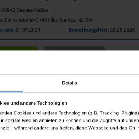
06842 Dessau-Roßlau
e:
Die Autobahn GmbH des Bundes, NL Ost
t seit:
31.07.2026
Bewerbungsfrist:
25.08.2026
AUFTRAG ANSEHEN
AUF MERKLISTE SETZEN
Details
1 702 0 - Umweltwirkungen digitaler Infrastruktur 
06844 Dessau-Roßlau
kies und andere Technologien
e:
Umweltbundesamt , Referat Z 1.5
enden Cookies und andere Technologien (z.B. Tracking, Plugins)
t seit:
30.07.2026
Bewerbungsfrist:
10.09.2026
für soziale Medien anbieten zu können und die Zugriffe auf unser
nziell, während andere uns helfen, diese Webseite und das Onl