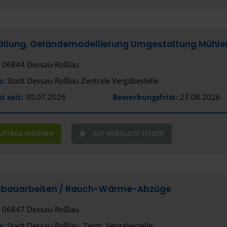
ällung, Geländemodellierung Umgestaltung Mühlen
06844 Dessau-Roßlau
e:
Stadt Dessau-Roßlau Zentrale Vergabestelle
t seit:
30.07.2026
Bewerbungsfrist:
27.08.2026
AUFTRAG ANSEHEN
AUF MERKLISTE SETZEN
llbauarbeiten /­ Rauch-Wärme-Abzüge
06847 Dessau-Roßlau
e:
Stadt Dessau-Roßlau, Zentr. Vergabestelle