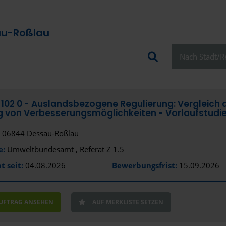
au-Roßlau
Nach Stadt/Re
Schließen
7 102 0 - Auslandsbezogene Regulierung: Vergleich
g von Verbesserungsmöglichkeiten - Vorlaufstudi
Alles anzeige
06844 Dessau-Roßlau
e:
Umweltbundesamt , Referat Z 1.5
Stadt
t seit:
04.08.2026
Bewerbungsfrist:
15.09.2026
Dessau-Ro
Bundesland
AUFTRAG ANSEHEN
AUF MERKLISTE SETZEN
Sachsen-An