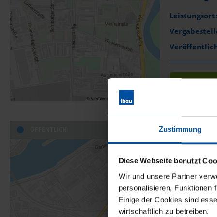
Leistungsort:
Vergabestell
Veröffentlich
DIESEN 
Zustimmung
ÖFFENTLICH
FKZ 3726 3
Leistungsort:
Diese Webseite benutzt Coo
Vergabestell
Wir und unsere Partner verw
Veröffentlich
personalisieren, Funktionen 
Einige der Cookies sind esse
wirtschaftlich zu betreiben.