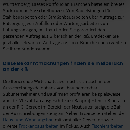
Württemberg. Dieses Portfolio an Branchen bietet ein breites
hier Ihre individuelle Auswahl bestätigen. Ihre Einwilligung
Spektrum an Ausschreibungen. Von Bauleistungen für
ist freiwillig und kann jederzeit später geändert oder
Stahlbauarbeiten oder Straßenbauarbeiten über Aufträge zur
widerrufen werden, indem Sie auf die Schaltfläche
Entsorgung von Abfällen oder Wartungsarbeiten von
Einstellungen am unteren Ende der Webseite klicken.
Lüftungsanlagen, mit ibau finden Sie garantiert den
Weitere Informationen erhalten Sie in unserer
passenden Auftrag aus Biberach an der Riß. Entdecken Sie
Datenschutzerklärung
und im
Impressum
.
jetzt alle relevanten Aufträge aus Ihrer Branche und erweitern
Sie Ihren Kundenstamm.
Diese Bekanntmachungen finden Sie in Biberach
an der Riß
Die florierende Wirtschaftslage macht sich auch in der
Ausschreibungsdatenbank von ibau bemerkbar!
Subunternehmer und Baufirmen profitieren beispielsweise
von der Vielzahl an ausgeschrieben Bauprojekten in Biberach
an der Riß. Gerade im Bereich der Neubauten steigt die Zahl
der Ausschreibungen stetig an. Neben Erdarbeiten stehen der
Haus- und Wohnungsbau
mitsamt aller Gewerke sowie
diverse
Trockenbauarbeiten
im Fokus. Auch
Tischlerarbeiten