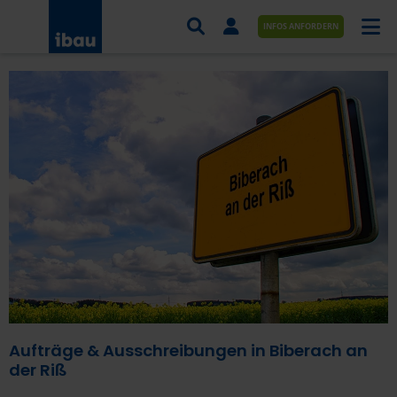
INFOS ANFORDERN
AUFTRÄGE NACH BRANCHE
AUFTRÄGE NACH ORT
SERVICES UND LEISTUNGEN
AKADEMIE
ÜBER UNS
KONTAKT
Aufträge & Ausschreibungen in Biberach an
der Riß