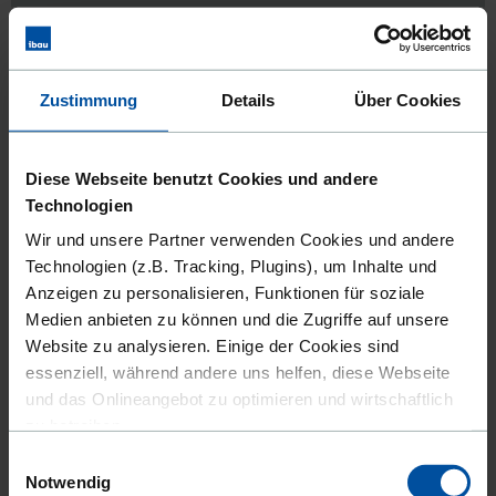
Erweiterung Museen in Laupheim
Leistungsort:
88471 Laupheim
Zustimmung
Details
Über Cookies
Veröffentlicht seit:
27.07.2026
Diese Webseite benutzt Cookies und andere
DIESEN AUFTRAG ANSEHEN
AUF MERKLISTE SETZEN
Technologien
Wir und unsere Partner verwenden Cookies und andere
Technologien (z.B. Tracking, Plugins), um Inhalte und
Anzeigen zu personalisieren, Funktionen für soziale
WEITERE ERGEBNISSE LADEN
Medien anbieten zu können und die Zugriffe auf unsere
Website zu analysieren. Einige der Cookies sind
Überdurchschnittliche Wirtschaftskraft in
essenziell, während andere uns helfen, diese Webseite
Biberach an der Riß
und das Onlineangebot zu optimieren und wirtschaftlich
zu betreiben.
Die Stadt im nördlichen Oberschwaben in
Baden-
Einwilligungsauswahl
Außerdem geben wir Informationen zu Ihrer Verwendung
Württemberg
ist bekannt für imposante historische
Notwendig
Klosteranlagen, Kirchen und Kapellen sowie seine malerische
unserer Website an unsere Partner für soziale Medien,