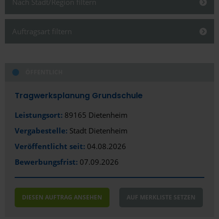
Nach Stadt/Region filtern
Schließen
Auftragsart filtern
Schließen
ÖFFENTLICH
Alles anzeigen
Alles anzeigen
Öffentlich
Stadt
Tragwerksplanung Grundschule
Privat/Gewerblich
Biberach an der Riß
Leistungsort:
89165 Dietenheim
Vergabestelle:
Stadt Dietenheim
Bundesland
Veröffentlicht seit:
04.08.2026
Baden-Württemberg
Bewerbungsfrist:
07.09.2026
DIESEN AUFTRAG ANSEHEN
AUF MERKLISTE SETZEN