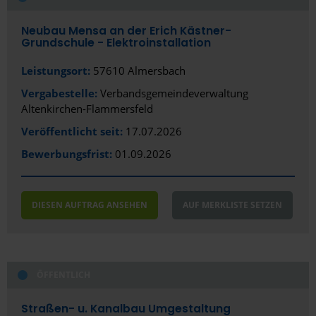
Öffentlich
Bundesland
Neubau Mensa an der Erich Kästner-
Grundschule - Elektroinstallation
Privat/Gewerblich
Rheinland-Pfalz
Leistungsort:
57610 Almersbach
Region
Vergabestelle:
Verbandsgemeindeverwaltung
Altenkirchen-Flammersfeld
Altenkirchen
Veröffentlicht seit:
17.07.2026
Bewerbungsfrist:
01.09.2026
DIESEN AUFTRAG ANSEHEN
AUF MERKLISTE SETZEN
ÖFFENTLICH
Straßen- u. Kanalbau Umgestaltung