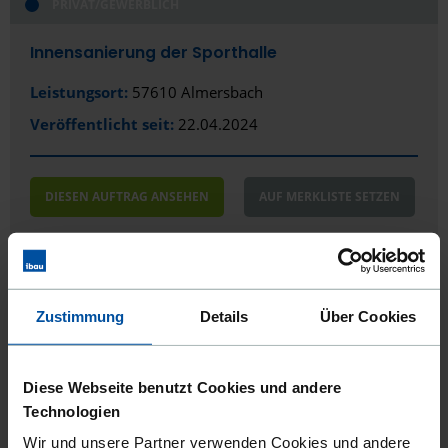
PRIVAT/GEWERBLICH
Innensanierung der Sporthalle
Leistungsort:
57610 Almersbach
Veröffentlicht seit:
22.04.2024
DIESEN AUFTRAG ANSEHEN
AUF MERKLISTE SETZEN
Zustimmung
Details
Über Cookies
Sie interessieren sich für weitere
Aufträge in diesem Bereich?
Füllen Sie einfach das Kontaktformular aus und
Diese Webseite benutzt Cookies und andere
wir melden uns bei Ihnen.
Technologien
Gemeinsam definieren wir intelligente Filter- und
Wir und unsere Partner verwenden Cookies und andere