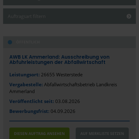
Schließen
Auftragsart filtern
Schließen
ÖFFENTLICH
Alles anzeigen
Alles anzeigen
Öffentlich
Bundesland
AWB LK Ammerland: Ausschreibung von
Abfuhrleistungen der Abfallwirtschaft
Privat/Gewerblich
Niedersachsen
Leistungsort:
26655 Westerstede
Region
Vergabestelle:
Abfallwirtschaftsbetrieb Landkreis
Ammerland
Ammerland
Veröffentlicht seit:
03.08.2026
Bewerbungsfrist:
04.09.2026
DIESEN AUFTRAG ANSEHEN
AUF MERKLISTE SETZEN