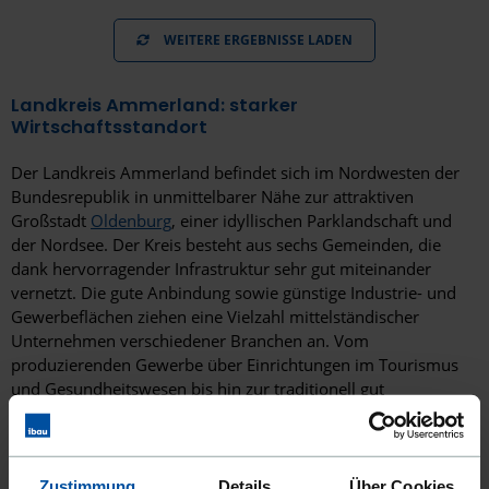
WEITERE ERGEBNISSE LADEN
Landkreis Ammerland: starker
Wirtschaftsstandort
Der Landkreis Ammerland befindet sich im Nordwesten der
Bundesrepublik in unmittelbarer Nähe zur attraktiven
Großstadt
Oldenburg
, einer idyllischen Parklandschaft und
der Nordsee. Der Kreis besteht aus sechs Gemeinden, die
dank hervorragender Infrastruktur sehr gut miteinander
vernetzt. Die gute Anbindung sowie günstige Industrie- und
Gewerbeflächen ziehen eine Vielzahl mittelständischer
Unternehmen verschiedener Branchen an. Vom
produzierenden Gewerbe über Einrichtungen im Tourismus
und Gesundheitswesen bis hin zur traditionell gut
verankerten Bau-, Ernährungs-, Land- und
Gartenbauwirtschaft sind im Landkreis alle möglichen
Betriebe vorzufinden.
Zustimmung
Details
Über Cookies