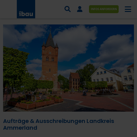
INFOS ANFORDERN
AUFTRÄGE NACH BRANCHE
AUFTRÄGE NACH ORT
SERVICES UND LEISTUNGEN
AKADEMIE
ÜBER UNS
KONTAKT
Aufträge & Ausschreibungen Landkreis
Ammerland