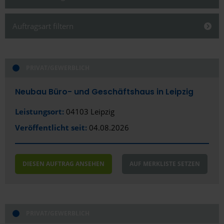
Schließen
Auftragsart filtern
Schließen
PRIVAT/GEWERBLICH
Alles anzeigen
Alles anzeigen
Öffentlich
Stadt
Neubau Büro- und Geschäftshaus in Leipzig
Privat/Gewerblich
Aue
Leistungsort:
04103 Leipzig
Veröffentlicht seit:
04.08.2026
Bautzen
Chemnitz
DIESEN AUFTRAG ANSEHEN
AUF MERKLISTE SETZEN
Dresden
Freiberg
Leipzig
PRIVAT/GEWERBLICH