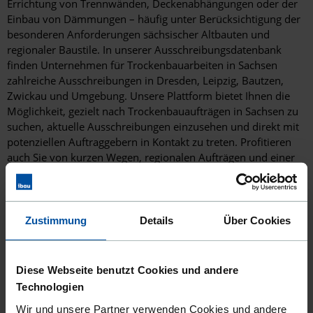
Errichtung von Trennwänden, Deckenabhängungen oder der
Einbau von Dämmungen – häufig unter Berücksichtigung der
besonderen Anforderungen sächsischer Altbauten und
regionaler Baustile. In unserer Ausschreibungsdatenbank
finden Unternehmen für Trockenbauarbeiten in Sachsen
zahlreiche Ausschreibungen in Dresden, Leipzig, Bautzen,
Zwickau und Umgebung. Unsere Plattform bietet Ihnen die
Möglichkeit, gezielt nach Trockenbauaufträgen in Sachsen zu
suchen, aktuelle Ausschreibungen einzusehen und direkt mit
potenziellen Auftraggebern in Kontakt zu treten. Profitieren
auch Sie von kurzen Wegen, regionalen Aufträgen und einer
starken Vernetzung innerhalb des Freistaats.
Ähnliche Rubriken wie Trockenbauarbeiten
Zustimmung
Details
Über Cookies
Trockenbauarbeiten
Deckenbekleidungen
Diese Webseite benutzt Cookies und andere
Installationswände
Technologien
Wandverkleidung
Wir und unsere Partner verwenden Cookies und andere