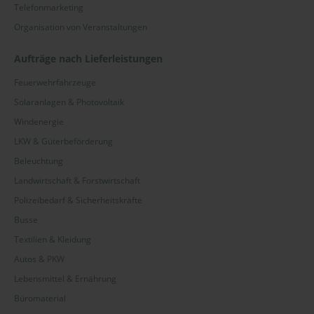
Telefonmarketing
Erzgebirge
Organisation von Veranstaltungen
Fränkische Schweiz
Aufträge nach Lieferleistungen
Harz
Feuerwehrfahrzeuge
Hochsauerlandkreis
Solaranlagen & Photovoltaik
Windenergie
Märkischer Kreis
LKW & Güterbeförderung
Mecklenburg
Beleuchtung
Landwirtschaft & Forstwirtschaft
Ortenaukreis
Polizeibedarf & Sicherheitskräfte
Ostwestfalen-Lippe
Busse
Textilien & Kleidung
Rhein-Main
Autos & PKW
Rhein-Neckar
Lebensmittel & Ernährung
Salzlandkreis
Büromaterial