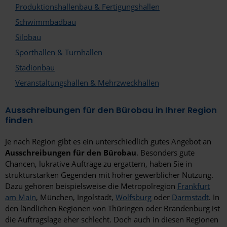
Produktionshallenbau & Fertigungshallen
Oberstdorf
Schwimmbadbau
Silobau
Offenbach am Main
Sporthallen & Turnhallen
Oldenburg
Stadionbau
Oranienburg
Veranstaltungshallen & Mehrzweckhallen
Osnabrück
Ausschreibungen für den Bürobau in Ihrer Region
finden
Paderborn
Papenburg
Je nach Region gibt es ein unterschiedlich gutes Angebot an
Ausschreibungen für den Bürobau
. Besonders gute
Passau
Chancen, lukrative Aufträge zu ergattern, haben Sie in
strukturstarken Gegenden mit hoher gewerblicher Nutzung.
Pforzheim
Dazu gehören beispielsweise die Metropolregion
Frankfurt
am Main
, München, Ingolstadt,
Wolfsburg
oder
Darmstadt
. In
Pinneberg
den ländlichen Regionen von Thüringen oder Brandenburg ist
die Auftragslage eher schlecht. Doch auch in diesen Regionen
Potsdam