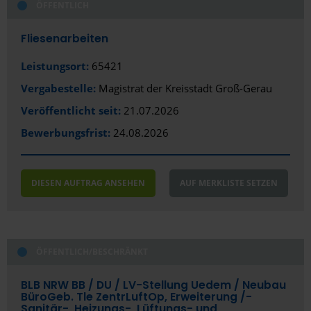
ÖFFENTLICH
Köln
Fliesenarbeiten
Königs Wusterhausen
Leistungsort:
65421
Konstanz
Vergabestelle:
Magistrat der Kreisstadt Groß-Gerau
Krefeld
Veröffentlicht seit:
21.07.2026
Laatzen
Bewerbungsfrist:
24.08.2026
Landau
DIESEN AUFTRAG ANSEHEN
AUF MERKLISTE SETZEN
Landshut
Leipzig
Lemgo
ÖFFENTLICH/BESCHRÄNKT
Leverkusen
BLB NRW BB /­ DU /­ LV-Stellung Uedem /­ Neubau
BüroGeb. Tle ZentrLuftOp, Erweiterung /­
Lörrach
Sanitär-, Heizungs-, Lüftungs- und