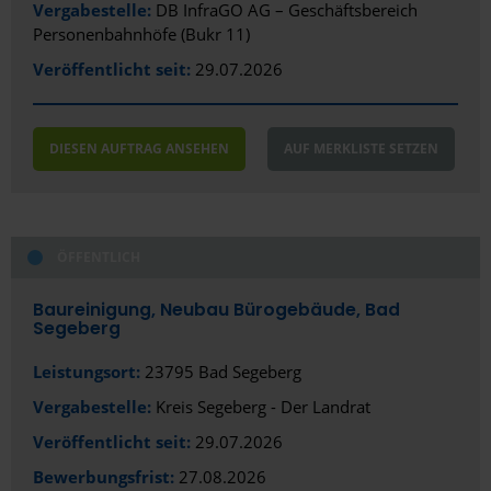
Vergabestelle:
DB InfraGO AG – Geschäftsbereich
Personenbahnhöfe (Bukr 11)
Coesfeld
Veröffentlicht seit:
29.07.2026
Cottbus
Cuxhaven
DIESEN AUFTRAG ANSEHEN
AUF MERKLISTE SETZEN
Dachau
Darmstadt
ÖFFENTLICH
Delmenhorst
Dessau-Roßlau
Baureinigung, Neubau Bürogebäude, Bad
Segeberg
Dietzenbach
Leistungsort:
23795 Bad Segeberg
Dortmund
Vergabestelle:
Kreis Segeberg - Der Landrat
Dresden
Veröffentlicht seit:
29.07.2026
Bewerbungsfrist:
27.08.2026
Duisburg