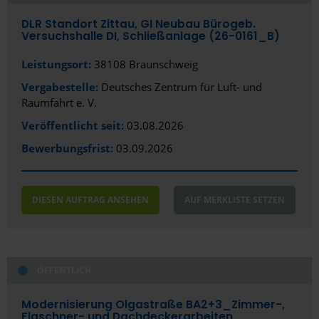
Bad Segeberg
DLR Standort Zittau, GI Neubau Bürogeb.
Versuchshalle DI, Schließanlage (26-0161_B)
Bad Vilbel
Leistungsort:
38108 Braunschweig
Baden-Baden
Vergabestelle:
Deutsches Zentrum für Luft- und
Bamberg
Raumfahrt e. V.
Bautzen
Veröffentlicht seit:
03.08.2026
Bewerbungsfrist:
03.09.2026
Bayreuth
Bensheim
DIESEN AUFTRAG ANSEHEN
AUF MERKLISTE SETZEN
Bergisch Gladbach
Bernau bei Berlin
Biberach an der Riß
ÖFFENTLICH
Bielefeld
Modernisierung Olgastraße BA2+3_Zimmer-,
Flaschner- und Dachdeckerarbeiten