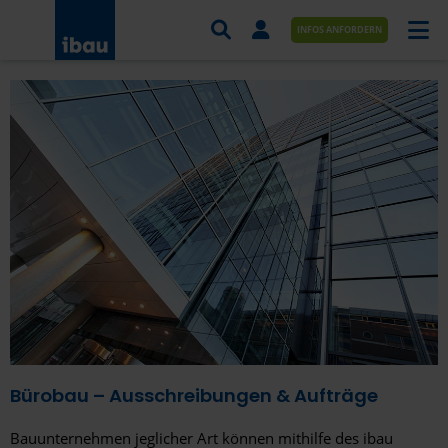
INFOS ANFORDERN
AUFTRÄGE NACH BRANCHE
AUFTRÄGE NACH ORT
SERVICES UND LEISTUNGEN
AKADEMIE
ÜBER UNS
KONTAKT
Bürobau – Ausschreibungen & Aufträge
Bauunternehmen jeglicher Art können mithilfe des ibau