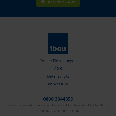
JETZT ANMELDEN
Zeitz
Zossen
Zwickau
Bundesland
Baden-Württemberg
Cookie Einstellungen
Bayern
AGB
Berlin
Datenschutz
Brandenburg
Impressum
Hessen
0800 3344355
Mecklenburg-Vorpommern
Kostenfrei aus dem deutschen Fest- und Mobilfunknetz. Mo-Do: 08.30-
17.00 Uhr · Fr: 08.30-15.00 Uhr
Niedersachsen