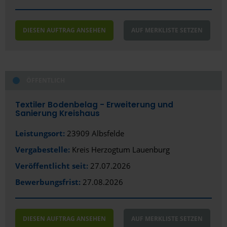
Düren
DIESEN AUFTRAG ANSEHEN
AUF MERKLISTE SETZEN
Düsseldorf
Eggenstein-Leopoldshafen
Eisenberg
ÖFFENTLICH
Eisenhüttenstadt
Textiler Bodenbelag - Erweiterung und
Sanierung Kreishaus
Emmendingen
Leistungsort:
23909 Albsfelde
Erding
Vergabestelle:
Kreis Herzogtum Lauenburg
Erfurt
Veröffentlicht seit:
27.07.2026
Erlangen
Bewerbungsfrist:
27.08.2026
Eschborn
Essen
DIESEN AUFTRAG ANSEHEN
AUF MERKLISTE SETZEN