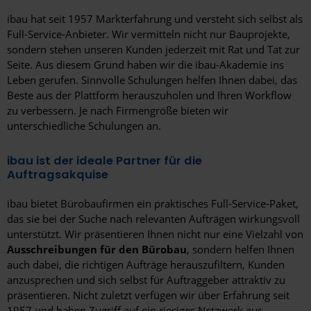
Saarbrücken
ibau hat seit 1957 Markterfahrung und versteht sich selbst als
Full-Service-Anbieter. Wir vermitteln nicht nur Bauprojekte,
Saarlouis
sondern stehen unseren Kunden jederzeit mit Rat und Tat zur
Seite. Aus diesem Grund haben wir die ibau-Akademie ins
Salzgitter
Leben gerufen. Sinnvolle Schulungen helfen Ihnen dabei, das
Beste aus der Plattform herauszuholen und Ihren Workflow
Schweinfurt
zu verbessern. Je nach Firmengröße bieten wir
unterschiedliche Schulungen an.
Schwerin
Selm
ibau ist der ideale Partner für die
Auftragsakquise
Senftenberg
ibau bietet Bürobaufirmen ein praktisches Full-Service-Paket,
Siegen
das sie bei der Suche nach relevanten Aufträgen wirkungsvoll
unterstützt. Wir präsentieren Ihnen nicht nur eine Vielzahl von
Solingen
Ausschreibungen für den Bürobau
, sondern helfen Ihnen
auch dabei, die richtigen Aufträge herauszufiltern, Kunden
Stendal
anzusprechen und sich selbst für Auftraggeber attraktiv zu
Stolberg
präsentieren. Nicht zuletzt verfügen wir über Erfahrung seit
1957 und haben Zugriff auf ein riesiges Netzwerk aus