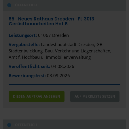
ÖFFENTLICH
Alles anzeigen
Alles anzeigen
Öffentlich
Stadt
65_Neues Rathaus Dresden_FL 3013
Gerüstbauarbeiten Hof B
Privat/Gewerblich
Aachen
Leistungsort:
01067 Dresden
Altenburg
Vergabestelle:
Landeshauptstadt Dresden, GB
Stadtentwicklung, Bau, Verkehr und Liegenschaften,
Amberg
Amt f. Hochbau u. Immobilienverwaltung
Aue
Veröffentlicht seit:
04.08.2026
Bewerbungsfrist:
Augsburg
03.09.2026
Bad Aibling
DIESEN AUFTRAG ANSEHEN
AUF MERKLISTE SETZEN
Bad Kreuznach
Bad Nauheim
Bad Neustadt
ÖFFENTLICH