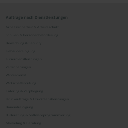
Nordrhein-Westfalen
Aufträge nach Dienstleistungen
Rheinland-Pfalz
Arbeitssicherheit & Arbeitsschutz
Saarland
Schüler- & Personenbeförderung
Bewachung & Security
Sachsen
Gebäudereinigung
Sachsen-Anhalt
Kurierdienstleistungen
Schleswig-Holstein
Versicherungen
Winterdienst
Thüringen
Wirtschaftsprüfung
Region
Catering & Verpflegung
Druckaufträge & Druckdienstleistungen
Altenkirchen
Bauendreinigung
Ammerland
IT-Beratung & Softwareprogrammierung
Marketing & Beratung
Emsland