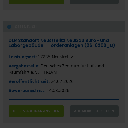
Hameln
Hamm
Hanau
ÖFFENTLICH
Hannover
DLR Standort Neustrelitz Neubau Büro- und
Laborgebäude - Förderanlagen (26-0200_B)
Heidelberg
Leistungsort:
17235 Neustrelitz
Heilbronn
Vergabestelle:
Deutsches Zentrum für Luft-und
Heiligenhaus
Raumfahrt e. V. | TI-ZVM
Veröffentlicht seit:
24.07.2026
Hennigsdorf
Bewerbungsfrist:
14.08.2026
Herford
Herne
DIESEN AUFTRAG ANSEHEN
AUF MERKLISTE SETZEN
Hildesheim
Ibbenbüren