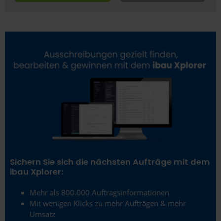
Esslingen am Neckar
Ettlingen
Euskirchen
Flensburg
Frankfurt (Oder)
Frankfurt am Main
Freiberg
Freiburg im Breisgau
Sichern Sie sich die nächsten Aufträge mit dem
Fulda
ibau Xplorer:
Fürstenfeldbruck
Mehr als 800.000 Auftragsinformationen
Mit wenigen Klicks zu mehr Aufträgen & mehr
Fürth
Umsatz