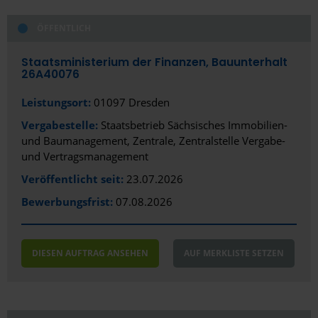
Ingolstadt
ÖFFENTLICH
Iserlohn
Staatsministerium der Finanzen, Bauunterhalt
26A40076
Itzehoe
Leistungsort:
01097 Dresden
Jena
Vergabestelle:
Staatsbetrieb Sächsisches Immobilien-
und Baumanagement, Zentrale, Zentralstelle Vergabe-
Kaiserslautern
und Vertragsmanagement
Karlsruhe
Veröffentlicht seit:
23.07.2026
Kassel
Bewerbungsfrist:
07.08.2026
Kaufbeuren
DIESEN AUFTRAG ANSEHEN
AUF MERKLISTE SETZEN
Kempten
Kiel
Koblenz