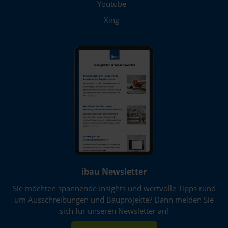
Völklingen
Youtube
Xing
Weißenfels
Wesel
Wiesbaden
Wilhelmshaven
Winnenden
Witten
Wittlich
Wolfsburg
ibau Newsletter
Worms
Sie möchten spannende Insights und wertvolle Tipps rund
um Ausschreibungen und Bauprojekte? Dann melden Sie
Wuppertal
sich für unseren Newsletter an!
Würzburg