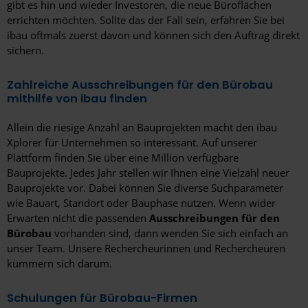
gibt es hin und wieder Investoren, die neue Büroflächen
errichten möchten. Sollte das der Fall sein, erfahren Sie bei
Pulheim
ibau oftmals zuerst davon und können sich den Auftrag direkt
Ratingen
sichern.
Recklinghausen
Zahlreiche Ausschreibungen für den Bürobau
mithilfe von ibau finden
Regensburg
Allein die riesige Anzahl an Bauprojekten macht den ibau
Remscheid
Xplorer für Unternehmen so interessant. Auf unserer
Plattform finden Sie über eine Million verfügbare
Reutlingen
Bauprojekte. Jedes Jahr stellen wir Ihnen eine Vielzahl neuer
Rheine
Bauprojekte vor. Dabei können Sie diverse Suchparameter
wie Bauart, Standort oder Bauphase nutzen. Wenn wider
Rosenheim
Erwarten nicht die passenden
Ausschreibungen für den
Bürobau
vorhanden sind, dann wenden Sie sich einfach an
Rostock
unser Team. Unsere Rechercheurinnen und Rechercheuren
kümmern sich darum.
Rotenburg (Wümme)
Rüsselsheim am Main
Schulungen für Bürobau-Firmen