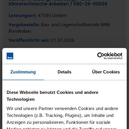
Klimatechnische Arbeiten /­ 080-26-00526
Lübeck
Leistungsort:
47589 Uedem
Ludwigsburg
Vergabestelle:
Bau- und Liegenschaftbetrieb NRW
Ludwigsfelde
Bundesbau
Veröffentlicht seit:
21.07.2026
Ludwigshafen am Rhein
Lüneburg
DIESEN AUFTRAG ANSEHEN
AUF MERKLISTE SETZEN
Lünen
Zustimmung
Details
Über Cookies
Magdeburg
Mainz
ÖFFENTLICH
Diese Webseite benutzt Cookies und andere
Mannheim
Technologien
Gründungszentrums luniq Green Economy -
Maler- und Lackiererarbeiten
Wir und unsere Partner verwenden Cookies und andere
Marburg
Technologien (z.B. Tracking, Plugins), um Inhalte und
Leistungsort:
27572 Bremerhaven
Marl
Anzeigen zu personalisieren, Funktionen für soziale
Vergabestelle:
BEAN
Medien anbieten zu können und die Zugriffe auf unsere