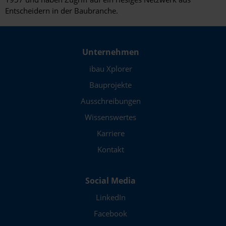
Stralsund
Entscheidern in der Baubranche.
Straubing
Stuttgart
Unternehmen
Templin
ibau Xplorer
Bauprojekte
Traunstein
Ausschreibungen
Trier
Wissenswertes
Tübingen
Karriere
Ulm
Kontakt
Velbert
Social Media
Villingen-Schwenningen
LinkedIn
Vilsbiburg
Facebook