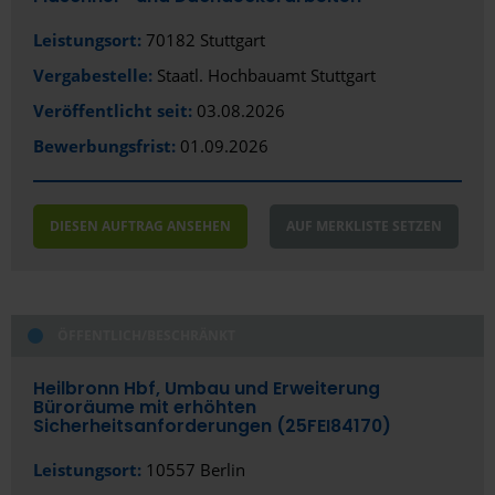
Bocholt
Leistungsort:
70182 Stuttgart
Bochum
Vergabestelle:
Staatl. Hochbauamt Stuttgart
Bonn
Veröffentlicht seit:
03.08.2026
Bottrop
Bewerbungsfrist:
01.09.2026
Brackenheim
Braunschweig
DIESEN AUFTRAG ANSEHEN
AUF MERKLISTE SETZEN
Bremen
Bremerhaven
ÖFFENTLICH/BESCHRÄNKT
Burg bei Magdeburg
Heilbronn Hbf, Umbau und Erweiterung
Celle
Büroräume mit erhöhten
Sicherheitsanforderungen (25FEI84170)
Chemnitz
Leistungsort:
10557 Berlin
Coburg