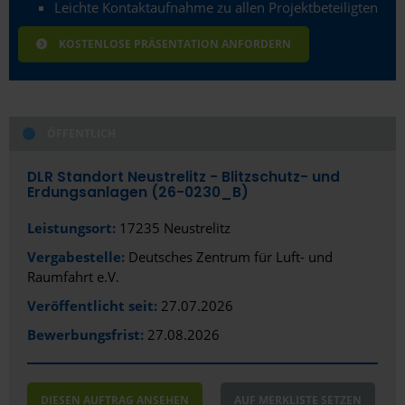
Leichte Kontaktaufnahme zu allen Projektbeteiligten
Gelsenkirchen
KOSTENLOSE PRÄSENTATION ANFORDERN
Gera
Gießen
Gladbeck
ÖFFENTLICH
Gotha
DLR Standort Neustrelitz - Blitzschutz- und
Erdungsanlagen (26-0230_B)
Göttingen
Leistungsort:
17235 Neustrelitz
Greifswald
Vergabestelle:
Deutsches Zentrum für Luft- und
Gütersloh
Raumfahrt e.V.
Hagen
Veröffentlicht seit:
27.07.2026
Bewerbungsfrist:
27.08.2026
Halle (Saale)
Hamburg
DIESEN AUFTRAG ANSEHEN
AUF MERKLISTE SETZEN