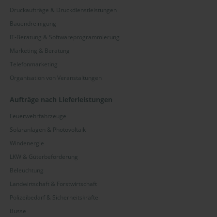
Druckaufträge & Druckdienstleistungen
Vilsbiburg
Bauendreinigung
Völklingen
IT-Beratung & Softwareprogrammierung
Marketing & Beratung
Weißenfels
Telefonmarketing
Wesel
Organisation von Veranstaltungen
Wiesbaden
Aufträge nach Lieferleistungen
Wilhelmshaven
Feuerwehrfahrzeuge
Solaranlagen & Photovoltaik
Winnenden
Windenergie
Witten
LKW & Güterbeförderung
Wittlich
Beleuchtung
Landwirtschaft & Forstwirtschaft
Wolfsburg
Polizeibedarf & Sicherheitskräfte
Worms
Busse