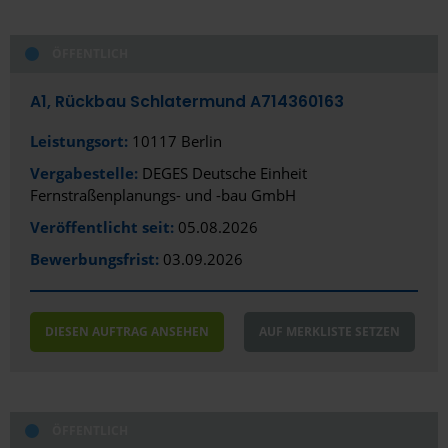
Chemnitz
ÖFFENTLICH
Coburg
A1, Rückbau Schlatermund A714360163
Coesfeld
Leistungsort:
10117 Berlin
Cottbus
Vergabestelle:
DEGES Deutsche Einheit
Cuxhaven
Fernstraßenplanungs- und -bau GmbH
Dachau
Veröffentlicht seit:
05.08.2026
Bewerbungsfrist:
03.09.2026
Darmstadt
Delmenhorst
DIESEN AUFTRAG ANSEHEN
AUF MERKLISTE SETZEN
Dessau-Roßlau
Dietzenbach
Dortmund
ÖFFENTLICH