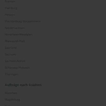
Bremen
Ammerland
Hamburg
Emsland
Hessen
Erzgebirge
Mecklenburg-Vorpommern
Niedersachsen
Fränkische Schweiz
Nordrhein-Westfalen
Harz
Rheinland-Pfalz
Saarland
Hochsauerlandkreis
Sachsen
Märkischer Kreis
Sachsen-Anhalt
Schleswig-Holstein
Mecklenburg
Thüringen
Ortenaukreis
Aufträge nach Städten
Ostwestfalen-Lippe
München
Rhein-Main
Magdeburg