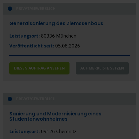
PRIVAT/GEWERBLICH
Bad Neustadt
Generalsanierung des Ziemssenbaus
Bad Segeberg
Leistungsort:
80336 München
Bad Vilbel
Veröffentlicht seit:
05.08.2026
Baden-Baden
Bamberg
DIESEN AUFTRAG ANSEHEN
AUF MERKLISTE SETZEN
Bautzen
Bayreuth
Bensheim
PRIVAT/GEWERBLICH
Bergisch Gladbach
Sanierung und Modernisierung eines
Studentenwohnheimes
Bernau bei Berlin
Leistungsort:
09126 Chemnitz
Biberach an der Riß