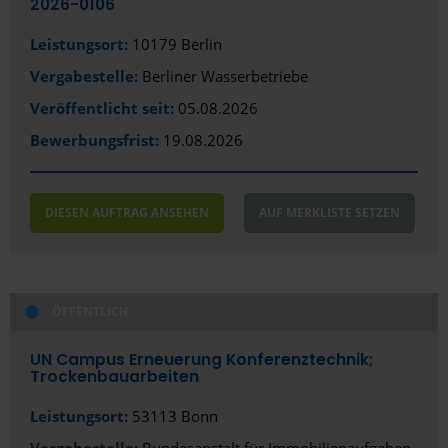
2026-0106
Fürth
Leistungsort:
10179 Berlin
Vergabestelle:
Berliner Wasserbetriebe
Gelsenkirchen
Veröffentlicht seit:
05.08.2026
Gera
Bewerbungsfrist:
19.08.2026
Gießen
Gladbeck
DIESEN AUFTRAG ANSEHEN
AUF MERKLISTE SETZEN
Gotha
Göttingen
ÖFFENTLICH
Greifswald
Gütersloh
UN Campus Erneuerung Konferenztechnik;
Trockenbauarbeiten
Hagen
Leistungsort:
53113 Bonn
Halle (Saale)
Vergabestelle:
Bundesanstalt für Immobilienaufgaben,