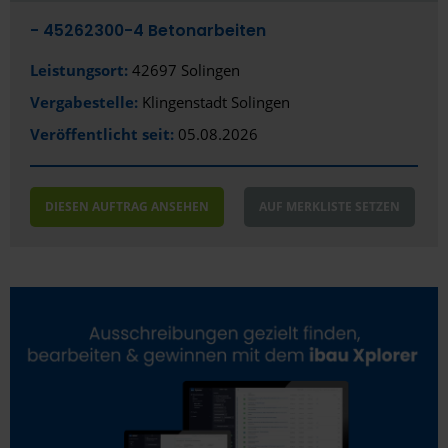
Dresden
- 45262300-4 Betonarbeiten
Duisburg
Leistungsort:
42697 Solingen
Düren
Vergabestelle:
Klingenstadt Solingen
Veröffentlicht seit:
Düsseldorf
05.08.2026
Eggenstein-Leopoldshafen
DIESEN AUFTRAG ANSEHEN
AUF MERKLISTE SETZEN
Eisenberg
Eisenhüttenstadt
Emmendingen
Erding
Erfurt
Erlangen