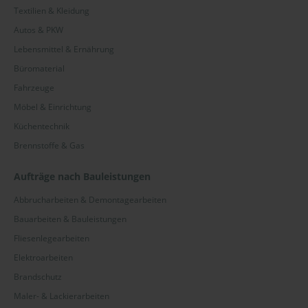
Textilien & Kleidung
Wuppertal
Autos & PKW
Würzburg
Lebensmittel & Ernährung
Büromaterial
Zeitz
Fahrzeuge
Zossen
Möbel & Einrichtung
Zwickau
Küchentechnik
Brennstoffe & Gas
Bundesland
Aufträge nach Bauleistungen
Baden-Württemberg
Abbrucharbeiten & Demontagearbeiten
Bayern
Bauarbeiten & Bauleistungen
Berlin
Fliesenlegearbeiten
Elektroarbeiten
Brandenburg
Brandschutz
Hessen
Maler- & Lackierarbeiten