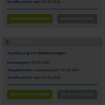
Veröffentlicht seit:
05.08.2026
Bielefeld
Bocholt
DIESEN AUFTRAG ANSEHEN
AUF MERKLISTE SETZEN
Bochum
Bonn
ÖFFENTLICH
Bottrop
Ausführung von Bauleistungen
Brackenheim
Leistungsort:
50735 Köln
Braunschweig
Vergabestelle:
Ausführungsort: 50735 Köln
Bremen
Veröffentlicht seit:
05.08.2026
Bremerhaven
Burg bei Magdeburg
DIESEN AUFTRAG ANSEHEN
AUF MERKLISTE SETZEN
Celle