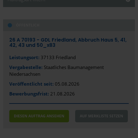
Schließen
ÖFFENTLICH
Alles anzeigen
Alles anzeigen
Öffentlich
Stadt
26 A 70193 - GDL Friedland, Abbruch Haus 5, 41,
42, 43 und 50_x83
Privat/Gewerblich
Aachen
Leistungsort:
37133 Friedland
Altenburg
Vergabestelle:
Staatliches Baumanagement
Niedersachsen
Amberg
Veröffentlicht seit:
05.08.2026
Aue
Bewerbungsfrist:
21.08.2026
Augsburg
Bad Aibling
DIESEN AUFTRAG ANSEHEN
AUF MERKLISTE SETZEN
Bad Kreuznach
Bad Nauheim