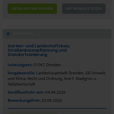
Hildesheim
DIESEN AUFTRAG ANSEHEN
AUF MERKLISTE SETZEN
Ibbenbüren
Ingolstadt
ÖFFENTLICH
Iserlohn
Garten- und Landschaftsbau,
Itzehoe
Straßenbaumpflanzung und
Standortsanierung
Jena
Leistungsort:
01067 Dresden
Kaiserslautern
Vergabestelle:
Landeshauptstadt Dresden, GB Umwelt
Karlsruhe
und Klima, Recht und Ordnung, Amt f. Stadtgrün u.
Abfallwirtschaft
Kassel
Veröffentlicht seit:
04.08.2026
Kaufbeuren
Bewerbungsfrist:
20.08.2026
Kempten