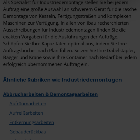
Als Spezialist für Industriedemontage stellen Sie bei jedem
hier Ihre individuelle Auswahl bestätigen. Ihre Einwilligung
Auftrag eine große Auswahl an schwerem Gerät für die rasche
ist freiwillig und kann jederzeit später geändert oder
Marl
Demontage von Kesseln, Fertigungsstraßen und komplexen
widerrufen werden, indem Sie auf die Schaltfläche
Maschinen zur Verfügung. In allen von ibau recherchierten
Mayen
Einstellungen am unteren Ende der Webseite klicken.
Ausschreibungen für Industriedemontagen finden Sie die
Weitere Informationen erhalten Sie in unserer
exakten Vorgaben für die Ausführungen der Aufträge.
Merzig
Schöpfen Sie Ihre Kapazitäten optimal aus, indem Sie Ihre
Datenschutzerklärung
und im
Impressum
.
Minden
Auftragsbücher nach Plan füllen. Setzen Sie Ihre Gabelstapler,
Bagger und Kräne sowie Ihre Container nach Bedarf bei jedem
Möchengladbach
erfolgreich übernommenen Auftrag ein.
Moers
Ähnliche Rubriken wie Industriedemontagen
Mönchengladbach
Abbrucharbeiten & Demontagearbeiten
Mülheim an der Ruhr
Aufräumarbeiten
München
Aufreißarbeiten
Entkernungsarbeiten
Münster
Gebäuderückbau
Nauen