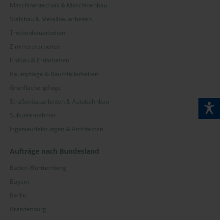
Maschinentechnik & Maschinenbau
Mecklenburg-Vorpommern
Stahlbau & Metallbauarbeiten
Niedersachsen
Trockenbauarbeiten
Zimmererarbeiten
Nordrhein-Westfalen
Erdbau & Erdarbeiten
Rheinland-Pfalz
Baumpflege & Baumfällarbeiten
Saarland
Grünflächenpflege
Straßenbauarbeiten & Autobahnbau
Sachsen
Subunternehmer
Sachsen-Anhalt
Ingenieurleistungen & Architekten
Schleswig-Holstein
Aufträge nach Bundesland
Thüringen
Baden-Württemberg
Bayern
Region
Berlin
Altenkirchen
Brandenburg