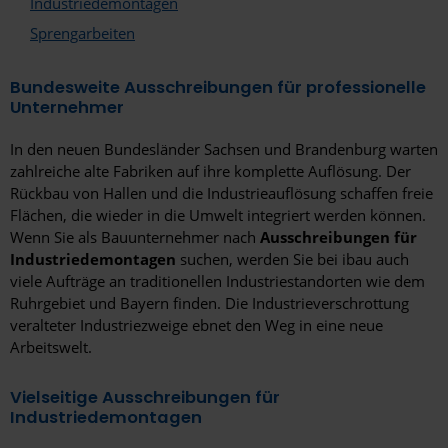
Industriedemontagen
Neubrandenburg
Sprengarbeiten
Neuburg an der Donau
Bundesweite Ausschreibungen für professionelle
Unternehmer
Neumarkt
In den neuen Bundesländer Sachsen und Brandenburg warten
Neumünster
zahlreiche alte Fabriken auf ihre komplette Auflösung. Der
Neunkirchen
Rückbau von Hallen und die Industrieauflösung schaffen freie
Flächen, die wieder in die Umwelt integriert werden können.
Neunkirchen (Saar)
Wenn Sie als Bauunternehmer nach
Ausschreibungen für
Industriedemontagen
suchen, werden Sie bei ibau auch
Neuss
viele Aufträge an traditionellen Industriestandorten wie dem
Ruhrgebiet und Bayern finden. Die Industrieverschrottung
Norderstedt
veralteter Industriezweige ebnet den Weg in eine neue
Arbeitswelt.
Nordhausen
Northeim
Vielseitige Ausschreibungen für
Industriedemontagen
Nürnberg