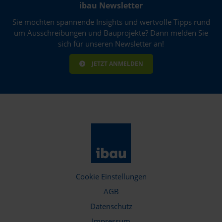
Rotenburg (Wümme)
ibau Newsletter
Sie möchten spannende Insights und wertvolle Tipps rund
Rüsselsheim am Main
um Ausschreibungen und Bauprojekte? Dann melden Sie
Saarbrücken
sich für unseren Newsletter an!
Saarlouis
JETZT ANMELDEN
Salzgitter
Schweinfurt
Schwerin
Selm
Senftenberg
Cookie Einstellungen
Siegen
AGB
Solingen
Datenschutz
Impressum
Stendal