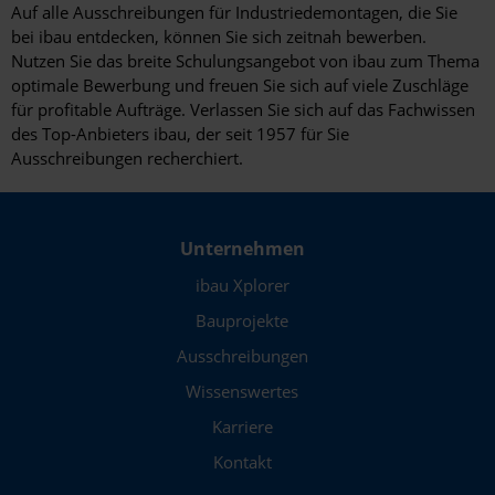
Auf alle Ausschreibungen für Industriedemontagen, die Sie
Oberhausen
bei ibau entdecken, können Sie sich zeitnah bewerben.
Nutzen Sie das breite Schulungsangebot von ibau zum Thema
Oberschleißheim
optimale Bewerbung und freuen Sie sich auf viele Zuschläge
für profitable Aufträge. Verlassen Sie sich auf das Fachwissen
Oberstdorf
des Top-Anbieters ibau, der seit 1957 für Sie
Offenbach am Main
Ausschreibungen recherchiert.
Oldenburg
Oranienburg
Unternehmen
ibau Xplorer
Osnabrück
Bauprojekte
Paderborn
Ausschreibungen
Papenburg
Wissenswertes
Passau
Karriere
Kontakt
Pforzheim