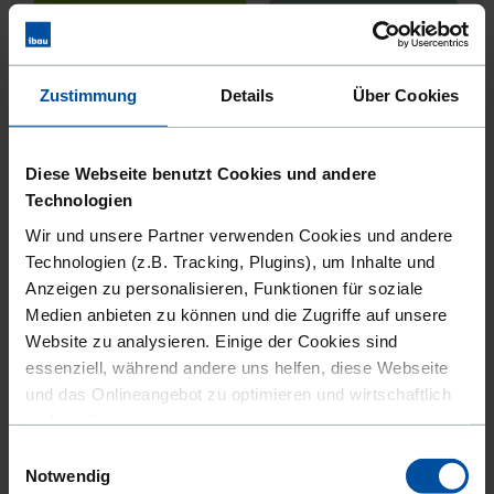
Kiel
DIESEN AUFTRAG ANSEHEN
AUF MERKLISTE SETZEN
Koblenz
Zustimmung
Details
Über Cookies
Köln
ÖFFENTLICH
Königs Wusterhausen
Diese Webseite benutzt Cookies und andere
Los 1 : Elektrotechnik - Sanierung
Konstanz
Hallenbeleuchtung
Technologien
Wir und unsere Partner verwenden Cookies und andere
Krefeld
Leistungsort:
03042 Cottbus
Technologien (z.B. Tracking, Plugins), um Inhalte und
Vergabestelle:
Stadtverwaltung Cottbus
Laatzen
Anzeigen zu personalisieren, Funktionen für soziale
Veröffentlicht seit:
04.08.2026
Medien anbieten zu können und die Zugriffe auf unsere
Landau
Website zu analysieren. Einige der Cookies sind
Bewerbungsfrist:
20.08.2026
essenziell, während andere uns helfen, diese Webseite
Landshut
und das Onlineangebot zu optimieren und wirtschaftlich
Leipzig
zu betreiben.
DIESEN AUFTRAG ANSEHEN
AUF MERKLISTE SETZEN
Einwilligungsauswahl
Lemgo
Außerdem geben wir Informationen zu Ihrer Verwendung
Notwendig
unserer Website an unsere Partner für soziale Medien,