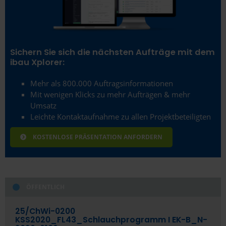
Eschborn
Essen
Esslingen am Neckar
Sichern Sie sich die nächsten Aufträge mit dem
ibau Xplorer:
Ettlingen
Mehr als 800.000 Auftragsinformationen
Euskirchen
Mit wenigen Klicks zu mehr Aufträgen & mehr
Flensburg
Umsatz
Leichte Kontaktaufnahme zu allen Projektbeteiligten
Frankfurt (Oder)
KOSTENLOSE PRÄSENTATION ANFORDERN
Frankfurt am Main
Freiberg
Freiburg im Breisgau
ÖFFENTLICH
Fulda
25/­ChWi-0200
KSS2020_FL43_Schlauchprogramm I EK-B_N-
Fürstenfeldbruck