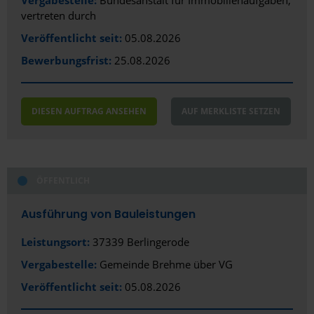
vertreten durch
Hamburg
Veröffentlicht seit:
05.08.2026
Hameln
Bewerbungsfrist:
25.08.2026
Hamm
Hanau
DIESEN AUFTRAG ANSEHEN
AUF MERKLISTE SETZEN
Hannover
Heidelberg
ÖFFENTLICH
Heilbronn
Ausführung von Bauleistungen
Heiligenhaus
Leistungsort:
37339 Berlingerode
Hennigsdorf
Vergabestelle:
Gemeinde Brehme über VG
Herford
Veröffentlicht seit:
05.08.2026
Herne