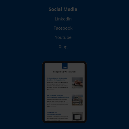
Pinneberg
Social Media
Potsdam
LinkedIn
Pulheim
Facebook
Youtube
Ratingen
Xing
Recklinghausen
Regensburg
Remscheid
Reutlingen
Rheine
Rosenheim
Rostock