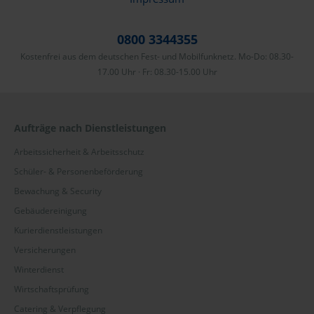
Stolberg
0800 3344355
Stralsund
Kostenfrei aus dem deutschen Fest- und Mobilfunknetz. Mo-Do: 08.30-
17.00 Uhr · Fr: 08.30-15.00 Uhr
Straubing
Stuttgart
Aufträge nach Dienstleistungen
Templin
Arbeitssicherheit & Arbeitsschutz
Traunstein
Schüler- & Personenbeförderung
Bewachung & Security
Trier
Gebäudereinigung
Tübingen
Kurierdienstleistungen
Versicherungen
Ulm
Winterdienst
Velbert
Wirtschaftsprüfung
Villingen-Schwenningen
Catering & Verpflegung