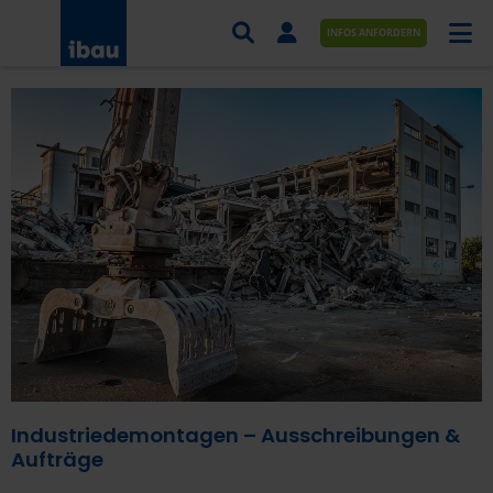
INFOS ANFORDERN
AUFTRÄGE NACH BRANCHE
AUFTRÄGE NACH ORT
SERVICES UND LEISTUNGEN
AKADEMIE
ÜBER UNS
KONTAKT
Industriedemontagen – Ausschreibungen &
Aufträge